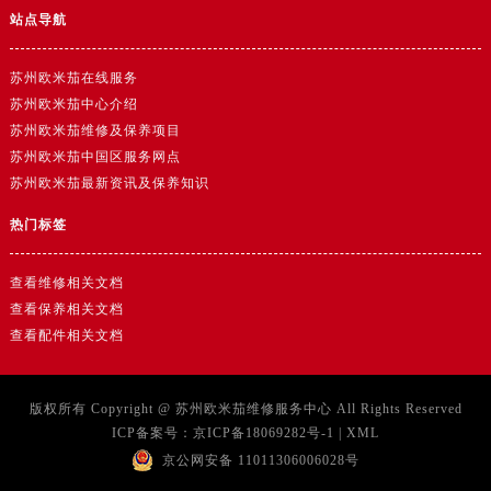
澳门特别行政区望德堂区塔石广场卡地亚售后服务中心（需提前预约）
站点导航
福建省福州市鼓楼区五四路128-1号恒力城写字楼15层03室卡地亚售后服务中心（需提前预约）
福建省厦门市思明区湖滨东路95号万象城华润大厦B座11层1104室卡地亚售后服务中心（需提前预约）
苏州欧米茄在线服务
广东省潮州市潮安区新风路与潮汕路交汇处卡地亚售后服务中心（需提前预约）
苏州欧米茄中心介绍
苏州欧米茄维修及保养项目
广东省广州市天河区天河路230号万菱汇国际中心A塔7层704室卡地亚售后服务中心（需提前预约）
苏州欧米茄中国区服务网点
广东省广州市越秀区环市东路371-375号世界贸易中心大厦南塔15层1507室卡地亚售后服务中心（需提前预约）
苏州欧米茄最新资讯及保养知识
广东省河源市源城区越王大道卡地亚售后服务中心（需提前预约）
广东省惠州市惠城区江北文昌一路7号华贸大厦1座30层3005室卡地亚售后服务中心（需提前预约）
热门标签
广东省江门市蓬江区广场西路卡地亚售后服务中心（需提前预约）
查看维修相关文档
广东省揭阳市榕城进贤门步行街卡地亚售后服务中心（需提前预约）
查看保养相关文档
广东省茂名市电白区水东街道迎宾大道卡地亚售后服务中心（需提前预约）
查看配件相关文档
广东省梅州市梅江区金燕大道卡地亚售后服务中心（需提前预约）
广东省清远市清城区湖西路卡地亚售后服务中心（需提前预约）
广东省汕头市龙湖区长平路卡地亚售后服务中心（需提前预约）
版权所有 Copyright @
苏州欧米茄维修服务中心
All Rights Reserved
ICP备案号：
京ICP备18069282号-1
|
XML
广东省汕尾市城区香洲街道园林社区翠园街卡地亚售后服务中心（需提前预约）
京公网安备 11011306006028号
广东省韶关市武江区芙蓉新区与老城中心交汇处卡地亚售后服务中心（需提前预约）