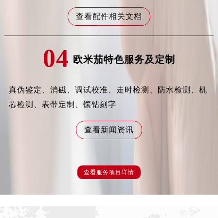
吉林省延边市延吉市解放路卡地亚售后服务中心（需提前预约）
查看配件相关文档
辽宁省鞍山市铁东区站前街卡地亚售后服务中心（需提前预约）
辽宁省本溪市平山区胜利路卡地亚售后服务中心（需提前预约）
辽宁省朝阳市双塔区新华路卡地亚售后服务中心（需提前预约）
04
欧米茄特色服务及定制
辽宁省丹东市振兴区七经街卡地亚售后服务中心（需提前预约）
辽宁省抚顺市新抚区东一路卡地亚售后服务中心（需提前预约）
辽宁省阜新市海州区解放大街卡地亚售后服务中心（需提前预约）
真伪鉴定、消磁、调试校准、走时检测、防水检测、机
辽宁省葫芦岛市连山区中央路卡地亚售后服务中心（需提前预约）
芯检测、表带定制、镶钻刻字
辽宁省锦州市古塔区中央大街卡地亚售后服务中心（需提前预约）
辽宁省辽阳市白塔区新运大街卡地亚售后服务中心（需提前预约）
查看新闻资讯
辽宁省盘锦市兴隆台区石油大街卡地亚售后服务中心（需提前预约）
辽宁省铁岭市银州区南马路卡地亚售后服务中心（需提前预约）
辽宁省营口市站前区市府路与渤海大街交叉口卡地亚售后服务中心（需提前预约）
查看服务项目详情
辽宁省沈阳市沈河区中街路137号亨得利名表维修授权店1楼卡地亚售后服务中心（需提前预约）
辽宁省沈阳市沈河区中街路83号亨得利名表维修授权店1楼卡地亚售后服务中心（需提前预约）
北京市朝阳区建国门外大街甲6号华熙国际中心D座11层1102室卡地亚售后服务中心（北京总部）（需提前预约）