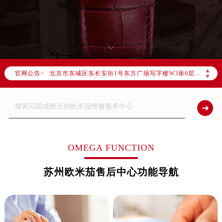
2026年8月卡地亚中国区售后服务网络优化升级公告
2026年8月卡地亚全国官方售后客户服务热线：400-992-3692
卡地亚官方全国统一服务热线400-992-3692 ，服务覆盖中国大陆、香港、澳门、台湾全部区域（非大陆需加拨“+86”）
2026年8月卡地亚售后服务中心最新网点地址：
北京市朝阳区建国门外大街甲6号华熙国际中心写字楼D座11层1102室（北京总部）（需提前预约）
▲
官网公告>
北京市东城区东长安街1号东方广场写字楼W3座6层602室（需提前预约）
▼
天津市和平区赤峰道136号天津国际金融中心写字楼26层2603室（需提前预约）
上海市徐汇区虹桥路3号港汇中心写字楼2座37层3705室（需提前预约）
上海市黄浦区南京东路299号宏伊国际广场写字楼8层806室（需提前预约）
南京市秦淮区中山南路1号（新街口）南京中心写字楼22层C1-1室（需提前预约）
常州市新北区龙锦路1590号现代传媒中心写字楼5号楼10层1008室（需提前预约）
OMEGA FUNCTION
徐州市鼓楼区淮海东路29号苏宁广场IFC国际金融中心写字楼35层3508室（需提前预约）
苏州欧米茄售后中心功能导航
扬州市邗江区国展路29号星耀天地写字楼1号楼18层1803室（需提前预约）
盐城市盐都区世纪大道5号盐城金融城写字楼1号楼16层1604室（需提前预约）
泰州市海陵区永定东路399号置地商务中心东塔写字楼（华润万象城）17层1706室（需提前预约）
宁波市江北区大闸南路500号来福士广场办公楼20层2009室（需提前预约）