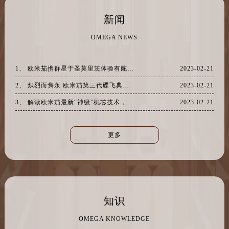
江苏省连云港市海州区通灌北路卡地亚售后服务中心（需提前预约）
新闻
江苏省南京市秦淮区中山南路1号南京中心22层22-C1-C3室卡地亚售后服务中心（需提前预约）
江苏省宿迁市宿城区西湖路卡地亚售后服务中心（需提前预约）
OMEGA NEWS
江苏省泰州市海陵区永定东路399号置地商务中心东塔（华润万象城）17层1706室卡地亚售后服务中心（需提前预约）
江苏省徐州市鼓楼区淮海东路29号苏宁广场IFC国际金融中心35层3508室卡地亚售后服务中心（需提前预约）
1、 欧米茄携群星于圣莫里茨体验有舵雪橇项目
2023-02-21
江苏省盐城市盐都区世纪大道5号盐城金融城写字楼1号楼16层1604室卡地亚售后服务中心（需提前预约）
2、 炽烈而隽永 欧米茄第三代碟飞典雅腕表
2023-02-21
江苏省扬州市邗江区国展路29号星耀天地写字楼1号楼18层1803室卡地亚售后服务中心（需提前预约）
3、 解读欧米茄最新“神级”机芯技术，“击败”劳力士成为第一
2023-02-21
江苏省镇江市京口区中山东路卡地亚售后服务中心（需提前预约）
江西省抚州市临川区赣东大道卡地亚售后服务中心（需提前预约）
江西省赣州市章贡区文清路卡地亚售后服务中心（需提前预约）
更多
江西省吉安市吉州区井冈山大道卡地亚售后服务中心（需提前预约）
江西省景德镇市珠山区珠山中路卡地亚售后服务中心（需提前预约）
江西省九江市浔阳区浔阳路卡地亚售后服务中心（需提前预约）
江西省南昌市红谷滩新区红谷中大道998号绿地双子塔（中央广场）A1座办公楼14层1407室卡地亚售后服务中心（需提前预约）
知识
江西省萍乡市安源区萍安北大道与康庄路交叉口卡地亚售后服务中心（需提前预约）
OMEGA KNOWLEDGE
江西省上饶市信州区滨江西路卡地亚售后服务中心（需提前预约）