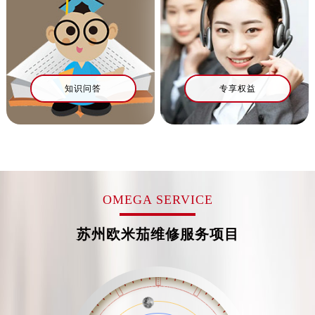
太原市迎泽区解放路15号亨得利名表服务中心（品牌授权店）3层整层（需提前预约）
沈阳市沈河区中街路137号亨得利名表服务中心（品牌授权店）1层整层（需提前预约）
沈阳市沈河区中街路83号亨得利名表服务中心（品牌授权店）1层整层（需提前预约）
乌鲁木齐市天山区红山路26号时代广场（CCMALL）C座17层17-B（需提前预约）
温州市鹿城区锦绣路1067号置信广场10层1015室（需提前预约）
知识问答
专享权益
哈尔滨市道里区友谊西路600号富力中心T2座写字楼29层03室（需提前预约）
大连市中山区人民路15号国际金融大厦7层G室（需提前预约）
佛山市禅城区季华五路57号万科金融中心C座12层1205室（需提前预约）
东莞市东城街道鸿福东路1号民盈国贸中心T1写字楼9层907室（需提前预约）
无锡市梁溪区人民中路139号恒隆广场写字楼1座11层1104室（需提前预约）
OMEGA SERVICE
南通市崇川区工农路57号圆融广场写字楼16层1603室（需提前预约）
苏州市苏州工业园区星港街199号苏州中心办公楼C座22层08室（需提前预约）
苏州欧米茄维修服务项目
武汉市江汉区解放大道686号世界贸易大厦38层09室（需提前预约）
南宁市青秀区金湖路59号地王大厦12楼1224室（需提前预约）
合肥市蜀山区潜山路111号万象城华润大厦B座12楼03室（需提前预约）
泉州市丰泽区宝洲路729号浦西万达中心写字楼A座7楼709室（需提前预约）