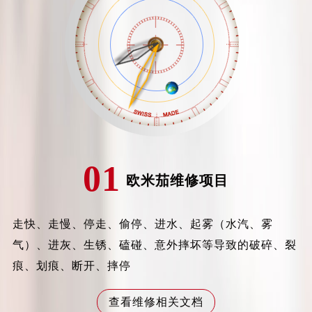
青岛市南区山东路6号华润大厦B座22层04室（需提前预约）
烟台市芝罘区胜利路139号万达金融中心A座907室（需提前预约）
长春市朝阳区西安大路727号中银大厦A座(旺进大厦)18层09室（需提前预约）
贵阳市南明区都司高架桥路33号亨特国际金融中心14楼14D（需提前预约）
昆明市盘龙区北京路928号同德昆明广场写字楼10层06室（需提前预约）
石家庄市长安区中山东路39号勒泰中心写字楼B座13层07室（需提前预约）
西安市碑林区南关正街88号华侨城长安国际中心E座6楼10室（需提前预约）
海口市龙华区金贸东路5号海口华润大厦B座17层1707室（需提前预约）
唐山市路南区新华东道100号万达广场写字楼A座10层1002室（需提前预约）
01
欧米茄维修项目
台州市椒江区东海大道1800号腾达中心东1幢20楼2002室（需提前预约）
内蒙古自治区呼和浩特市玉泉区大学西街70号华润万象城写字楼（鄂尔多斯大厦）23层2326室（需提前预约）
甘肃省兰州市七里河区西津西路16号兰州中心写字楼21层2102室（需提前预约）
走快、走慢、停走、偷停、进水、起雾（水汽、雾
重庆市解放碑渝中区民权路28号英利国际金融中心写字楼20层01室（需提前预约）
气）、进灰、生锈、磕碰、意外摔坏等导致的破碎、裂
黑龙江省大庆市萨尔图区会战大街卡地亚售后服务中心（需提前预约）
痕、划痕、断开、摔停
黑龙江省鹤岗市向阳区红军路卡地亚售后服务中心（需提前预约）
黑龙江省黑河市爱辉区中央街卡地亚售后服务中心（需提前预约）
查看维修相关文档