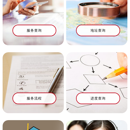
杭州市上城区钱江路1366号华润大厦写字楼A座5层503-5室（需提前预约）
金华市金东区东市南街777号金华万达广场写字楼4号楼22层2209室（需提前预约）
绍兴市越城区胜利东路379号世茂天际中心写字楼8层805室（需提前预约）
嘉兴市南湖区广益路705号嘉兴世界贸易中心写字楼A座13层1304室（需提前预约）
服务查询
地址查询
南昌市红谷滩新区红谷中大道998号绿地双子塔（中央广场）A1座办公楼14层07室（需提前预约）
济南市历下区经十路11111号华润中心写字楼（万象城）15层1508室（需提前预约）
广州市天河区天河路230号万菱汇国际中心写字楼A塔7层704室（需提前预约）
广州市越秀区环市东路371-375号世界贸易中心大厦南塔写字楼15层07室（需提前预约）
深圳市罗湖区深南东路5001号华润大厦写字楼17层1701室（需提前预约）
惠州市惠城区江北文昌一路7号华贸大厦写字楼1座30层05室（需提前预约）
厦门市思明区湖滨东路95号华润大厦写字楼B座11层1104室（需提前预约）
福州市鼓楼区五四路128-1号恒力城写字楼15层03室（需提前预约）
服务流程
进度查询
成都市锦江区人民东路6号SAC东原中心写字楼24层2406B室（需提前预约）
重庆市江北区观音桥步行街2号融恒时代广场写字楼9层902室（需提前预约）
长沙市芙蓉区定王台街道建湘路393号世茂环球金融中心写字楼（芙蓉广场）10层13室（需提前预约）
郑州市二七区铭功路10号华润大厦写字楼29层2905室（需提前预约）