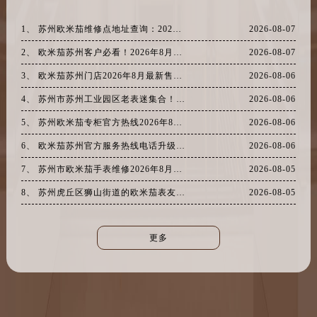
江西省新余市渝水区北湖西路卡地亚售后服务中心（需提前预约）
江西省宜春市袁州区中山中路卡地亚售后服务中心（需提前预约）
1、 苏州欧米茄维修点地址查询：2026年8月最新官方售后网点权威信息公告
2026-08-07
江西省鹰潭市月湖区胜利东路卡地亚售后服务中心（需提前预约）
2、 欧米茄苏州客户必看！2026年8月最新网点地址与官方售后电话，服务信息权威公告
2026-08-07
山东省德州市德城区东风中路卡地亚售后服务中心（需提前预约）
3、 欧米茄苏州门店2026年8月最新售后维修保养服务信息公示
2026-08-06
山东省东营市东营区济南路卡地亚售后服务中心（需提前预约）
4、 苏州市苏州工业园区老表迷集合！2026年8月欧米茄维修保养最新门道，客服实测流程+客户口碑，一条龙服务信息全在这
2026-08-06
山东省济南市历下区经十路11111号华润中心写字楼（万象城）15层1508室卡地亚售后服务中心（需提前预约）
5、 苏州欧米茄专柜官方热线2026年8月权威通知，客户服务精益求精！
2026-08-06
山东省济宁市任城区太白楼路卡地亚售后服务中心（需提前预约）
山东省莱芜市文化南路8号银座商城名表维修一楼名表维修卡地亚售后服务中心（需提前预约）
6、 欧米茄苏州官方服务热线电话升级，2026年8月最新网点地址，售后客服全天在线
2026-08-06
山东省临沂市兰山区解放路卡地亚售后服务中心（需提前预约）
7、 苏州市欧米茄手表维修2026年8月最新官方售后保养服务信息公告
2026-08-05
山东省日照市东港区烟台路卡地亚售后服务中心（需提前预约）
8、 苏州虎丘区狮山街道的欧米茄表友看过来，2026年8月最新维修保养客服热线大实话，咱老苏州人自己的服务指南！
2026-08-05
山东省泰安市泰山区财源街道泰山大街卡地亚售后服务中心（需提前预约）
山东省威海市环翠区新威海路89号振华商厦一楼名表维修卡地亚售后服务中心（需提前预约）
更多
山东省潍坊市奎文区东风东街卡地亚售后服务中心（需提前预约）
山东省枣庄市滕州市北辛路与善国路交叉口卡地亚售后服务中心（需提前预约）
山东省淄博市张店区金晶大道卡地亚售后服务中心（需提前预约）
上海市黄浦区南京东路299号宏伊国际广场写字楼8层806室卡地亚售后服务中心（需提前预约）