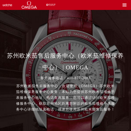

苏州欧米茄售后服务中心（欧米茄维修保养
中心） | OMEGA
客户服务电话：400-877-2083
苏州欧米茄售后服务中心：欢迎使用（OMEGA）苏州欧米
茄维修保养服务中心服务，本站为您提供苏州欧米茄维修手
表服务中心地址、电话查询服务，您可以通过访问欧米茄维
修服务中心，获取苏州地区距离您附近的欧米茄维修手表服
务中心详细地址及电话，感谢您使用苏州欧米茄售后服务！