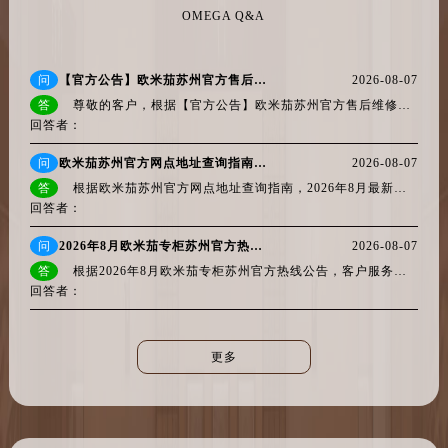
安徽省淮南市田家庵区国庆中路卡地亚售后服务中心（需提前预约）
OMEGA Q&A
安徽省黄山市屯溪区黄山西路卡地亚售后服务中心（需提前预约）
安徽省六安市金安区解放中路卡地亚售后服务中心（需提前预约）
问
【官方公告】欧米茄苏州官方售后维修服务中心地址：2026年8月最新权威维修服务网点公示
2026-08-07
安徽省马鞍山市雨山区湖南西路卡地亚售后服务中心（需提前预约）
答
尊敬的客户，根据【官方公告】欧米茄苏州官方售后维修服务中心地址：2026年8月最新权威维修服务网点公示，欧米茄苏州官方售后维修服务...
安徽省宿州市埇桥区人民中路卡地亚售后服务中心（需提前预约）
回答者：
安徽省铜陵市铜官区石城大道卡地亚售后服务中心（需提前预约）
问
欧米茄苏州官方网点地址查询指南，2026年8月最新售后热线电话，客服服务到位
2026-08-07
安徽省芜湖市镜湖区中山路步行街卡地亚售后服务中心（需提前预约）
答
根据欧米茄苏州官方网点地址查询指南，2026年8月最新售后热线电话，客服服务到位：欧米茄官方全国统一服务热线为400-877-2083，该号码已...
安徽省宣城市宣州区叠嶂西路卡地亚售后服务中心（需提前预约）
回答者：
福建省龙岩市新罗区九一南路卡地亚售后服务中心（需提前预约）
问
2026年8月欧米茄专柜苏州官方热线公告，客户服务更见真章！
2026-08-07
福建省南平市建阳区人民西路卡地亚售后服务中心（需提前预约）
答
根据2026年8月欧米茄专柜苏州官方热线公告，客户服务更见真章！本次公告核心要点在于进一步整合苏州及大中华区的客户服务响应机制，明...
福建省宁德市蕉城区天湖东路卡地亚售后服务中心（需提前预约）
回答者：
福建省莆田市城厢区霞林街道荔华东大道卡地亚售后服务中心（需提前预约）
福建省三明市三元区东乾二路卡地亚售后服务中心（需提前预约）
更多
福建省漳州市龙文区步港路卡地亚售后服务中心（需提前预约）
江苏省常州市新北区龙锦路1590号现代传媒中心5号楼10层1008室卡地亚售后服务中心（需提前预约）
江苏省淮安市清江浦区淮海北路卡地亚售后服务中心（需提前预约）