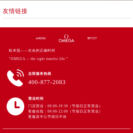
上海市徐汇区虹桥路3号港汇中心2座37层3705室卡地亚售后服务中心（需提前预约）
友情链接
浙江省杭州市上城区钱江路1366号华润大厦A座5层503-5室卡地亚售后服务中心（需提前预约）
浙江省湖州市吴兴区劳动路卡地亚售后服务中心（需提前预约）
浙江省嘉兴市南湖区广益路705号嘉兴世界贸易中心A座13层1304室卡地亚售后服务中心（需提前预约）
浙江省金华市金东区东市南街777号金华万达广场4号楼22楼2209室卡地亚售后服务中心（需提前预约）
浙江省丽水市莲都区解放街卡地亚售后服务中心（需提前预约）
欧米茄——生命的正确时间
浙江省宁波市江北区大闸南路500号来福士广场办公楼20层2009室卡地亚售后服务中心（需提前预约）
"OMEGA -- the right timefor life.”
浙江省衢州市柯城区上街卡地亚售后服务中心（需提前预约）
浙江省绍兴市越城区胜利东路379号世茂天际中心写字楼8层805室卡地亚售后服务中心（需提前预约）
总部服务热线
浙江省舟山市定海区解放东路卡地亚售后服务中心（需提前预约）
400-877-2083
澳门特别行政区大堂区议事亭前地（新马路）卡地亚售后服务中心（需提前预约）
澳门特别行政区风顺堂区南湾大马路卡地亚售后服务中心（需提前预约）
营业时间
澳门特别行政区花地玛堂区关闸广场卡地亚售后服务中心（需提前预约）
门店营业：09:00-19:30（节假日正常营业）
澳门特别行政区花王堂区大三巴商圈卡地亚售后服务中心（需提前预约）
客服在线：08:00-22:00（节假日正常营业）
客服及中心节假日不休
澳门特别行政区嘉模堂区官也街卡地亚售后服务中心（需提前预约）
澳门省路氹城市金光大道卡地亚售后服务中心（需提前预约）