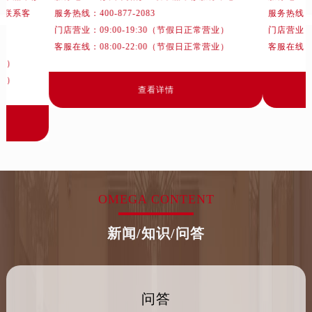
山西省临汾市尧都区解放路卡地亚售后服务中心（需提前预约）
话联系客
服务热线：
400-877-2083
服务热线
山西省吕梁市离石区永宁中路与建设街交叉口卡地亚售后服务中心（需提前预约）
门店营业：09:00-19:30（节假日正常营业）
门店营业：0
山西省朔州市朔城区怡西路与鄯阳西街交汇处卡地亚售后服务中心（需提前预约）
客服在线：08:00-22:00（节假日正常营业）
客服在线：0
营业）
山西省忻州市忻府区和平东街与七一南路交叉口卡地亚售后服务中心（需提前预约）
营业）
山西省阳泉市郊区平阳东街与新城大道交叉口卡地亚售后服务中心（需提前预约）
查看详情
山西省运城市盐湖区河东街卡地亚售后服务中心（需提前预约）
山西省长治市潞州区英雄中路卡地亚售后服务中心（需提前预约）
山西省太原市迎泽区迎泽街道解放路15号亨得利名表维修授权店3楼卡地亚售后服务中心（需提前预约）
天津市和平区赤峰道136号天津国际金融中心26层2603室卡地亚售后服务中心（需提前预约）
安徽省安庆市迎江区人民路卡地亚售后服务中心（需提前预约）
OMEGA CONTENT
安徽省蚌埠市蚌山区淮河路卡地亚售后服务中心（需提前预约）
安徽省亳州市谯城区魏武大道卡地亚售后服务中心（需提前预约）
新闻/知识/问答
安徽省池州市贵池区长江路卡地亚售后服务中心（需提前预约）
安徽省滁州市琅琊区南谯北路卡地亚售后服务中心（需提前预约）
安徽省阜阳市颍州区颍州北路卡地亚售后服务中心（需提前预约）
问答
安徽省淮北市相山区淮海路卡地亚售后服务中心（需提前预约）