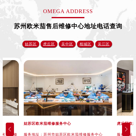
北京市东城区东长安街1号王府井东方广场W3座6层602室卡地亚售后服务中心（需提前预约）
OMEGA ADDRESS
河北省保定市竞秀区朝阳北大街北国先天下卡地亚售后服务中心（需提前预约）
内蒙古自治区阿拉善盟市左旗土尔扈特大街卡地亚售后服务中心（需提前预约）
苏州欧米茄售后维修中心地址电话查询
内蒙古自治区巴彦淖尔市临河区新华街卡地亚售后服务中心（需提前预约）
内蒙古自治区包头市青山区幸福路甲3号王府井百货名表维修卡地亚售后服务中心（需提前预约）
姑苏区
虎丘区
吴中区
相城区
吴江区
内蒙古自治区赤峰市红山区哈达街卡地亚售后服务中心（需提前预约）
内蒙古自治区鄂尔多斯市东胜区伊金霍洛街卡地亚售后服务中心（需提前预约）
内蒙古自治区呼伦贝尔市海拉尔区中央街卡地亚售后服务中心（需提前预约）
内蒙古自治区通辽市科尔沁区明仁大街卡地亚售后服务中心（需提前预约）
内蒙古自治区乌海市海勃湾区人民南路卡地亚售后服务中心（需提前预约）
内蒙古自治区乌兰察布市集宁区恩和大街卡地亚售后服务中心（需提前预约）
内蒙古自治区锡林郭勒盟市锡林浩特市光明街与额尔敦路交叉口卡地亚售后服务中心（需提前预约）
内蒙古自治区兴安盟市乌兰浩特市兴安大街卡地亚售后服务中心（需提前预约）
山西省大同市平城区迎宾街卡地亚售后服务中心（需提前预约）
山西省晋城市城区黄华街卡地亚售后服务中心（需提前预约）
姑苏区欧米茄维修服务中心
虎丘区欧
山西省晋中市榆次区顺城街卡地亚售后服务中心（需提前预约）
欧米茄维修
服务地址：苏州市姑苏区欧米茄维修服务中心
服务地址