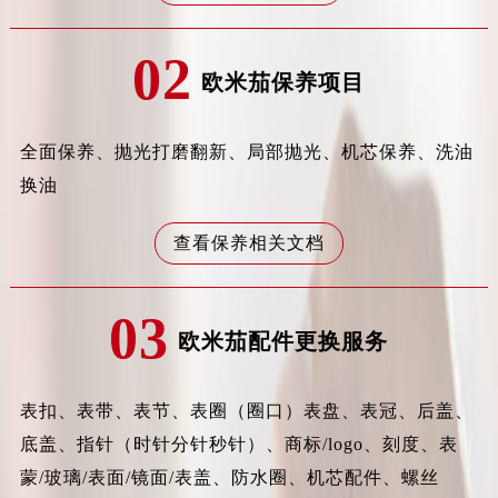
黑龙江省鸡西市鸡冠区红军路卡地亚售后服务中心（需提前预约）
黑龙江省佳木斯市向阳区长安路卡地亚售后服务中心（需提前预约）
02
黑龙江省牡丹江市东安区太平路卡地亚售后服务中心（需提前预约）
欧米茄保养项目
黑龙江省七台河市桃山区大同街卡地亚售后服务中心（需提前预约）
黑龙江省齐齐哈尔市龙沙区龙华路卡地亚售后服务中心（需提前预约）
全面保养、抛光打磨翻新、局部抛光、机芯保养、洗油
黑龙江省双鸭山市尖山区新兴大街卡地亚售后服务中心（需提前预约）
换油
黑龙江省绥化市北林区新华街与康庄路交叉口卡地亚售后服务中心（需提前预约）
黑龙江省伊春市伊美区通河路卡地亚售后服务中心（需提前预约）
查看保养相关文档
吉林省白城市洮北区明仁南街卡地亚售后服务中心（需提前预约）
吉林省白山市浑江区浑江大街卡地亚售后服务中心（需提前预约）
03
吉林省吉林市船营区河南街卡地亚售后服务中心（需提前预约）
欧米茄配件更换服务
吉林省辽源市龙山区人民大街卡地亚售后服务中心（需提前预约）
吉林省梅河口市新华街道梅河大街卡地亚售后服务中心（需提前预约）
表扣、表带、表节、表圈（圈口）表盘、表冠、后盖、
吉林省四平市铁东区紫气大路与南九经街交汇处卡地亚售后服务中心（需提前预约）
底盖、指针（时针分针秒针）、商标/logo、刻度、表
吉林省松原市宁江区五环大街卡地亚售后服务中心（需提前预约）
吉林省通化市东昌区环通乡江南大街卡地亚售后服务中心（需提前预约）
蒙/玻璃/表面/镜面/表盖、防水圈、机芯配件、螺丝