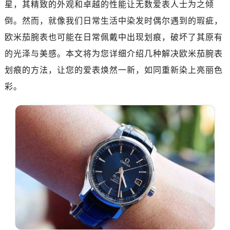
星，其精致的外观和卓越的性能让无数爱表人士为之倾
广州市越秀区环市东路371-375号世界贸易中心大厦南塔写字楼15层07室（需提前预约）
深圳市罗湖区深南东路5001号华润大厦写字楼17层1701室（需提前预约）
倒。然而，就像我们日常生活中染发时偶尔遇到的瑕疵，
惠州市惠城区江北文昌一路7号华贸大厦写字楼1座30层05室（需提前预约）
欧米茄腕表也可能在日常佩戴中出现划痕，破坏了其原有
厦门市思明区湖滨东路95号华润大厦写字楼B座11层1104室（需提前预约）
的光泽与美感。本文将为您详细介绍几种解决欧米茄腕表
福州市鼓楼区五四路128-1号恒力城写字楼15层03室（需提前预约）
划痕的方法，让您的爱表焕然一新，如同重新染上亮丽色
成都市锦江区人民东路6号SAC东原中心写字楼24层2406B室（需提前预约）
彩。
重庆市江北区观音桥步行街2号融恒时代广场写字楼9层902室（需提前预约）
长沙市芙蓉区定王台街道建湘路393号世茂环球金融中心写字楼（芙蓉广场）10层13室（需提前预约）
郑州市二七区铭功路10号华润大厦写字楼29层2905室（需提前预约）
太原市迎泽区解放路15号亨得利名表服务中心（品牌授权店）3层整层（需提前预约）
沈阳市沈河区中街路137号亨得利名表服务中心（品牌授权店）1层整层（需提前预约）
沈阳市沈河区中街路83号亨得利名表服务中心（品牌授权店）1层整层（需提前预约）
乌鲁木齐市天山区红山路26号时代广场（CCMALL）C座17层17-B（需提前预约）
温州市鹿城区锦绣路1067号置信广场10层1015室（需提前预约）
哈尔滨市道里区友谊西路600号富力中心T2座写字楼29层03室（需提前预约，营业时间：8:30-18:30）
大连市中山区人民路15号国际金融大厦7层G室（需提前预约）