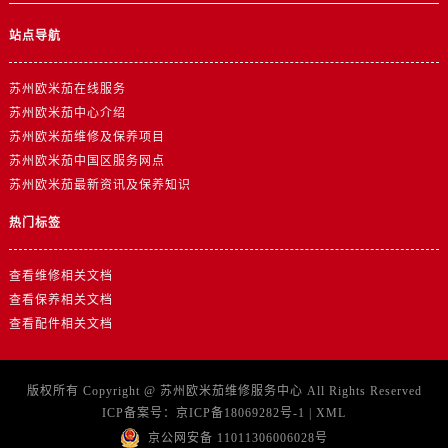
山东省泰安市泰山区财源街道泰山大街卡地亚售后服务中心（需提前预约）
山东省威海市环翠区新威海路89号振华商厦一楼名表维修卡地亚售后服务中心（需提前预约）
站点导航
山东省潍坊市奎文区东风东街卡地亚售后服务中心（需提前预约）
苏州欧米茄在线服务
山东省枣庄市滕州市北辛路与善国路交叉口卡地亚售后服务中心（需提前预约）
苏州欧米茄中心介绍
山东省淄博市张店区金晶大道卡地亚售后服务中心（需提前预约）
苏州欧米茄维修及保养项目
上海市黄浦区南京东路299号宏伊国际广场写字楼8层806室卡地亚售后服务中心（需提前预约）
苏州欧米茄中国区服务网点
上海市徐汇区虹桥路3号港汇中心2座37层3705室卡地亚售后服务中心（需提前预约）
苏州欧米茄最新资讯及保养知识
浙江省杭州市上城区钱江路1366号华润大厦A座5层503-5室卡地亚售后服务中心（需提前预约）
热门标签
浙江省湖州市吴兴区劳动路卡地亚售后服务中心（需提前预约）
浙江省嘉兴市南湖区广益路705号嘉兴世界贸易中心A座13层1304室卡地亚售后服务中心（需提前预约）
查看维修相关文档
浙江省金华市金东区东市南街777号金华万达广场4号楼22楼2209室卡地亚售后服务中心（需提前预约）
查看保养相关文档
浙江省丽水市莲都区解放街卡地亚售后服务中心（需提前预约）
查看配件相关文档
浙江省宁波市江北区大闸南路500号来福士广场办公楼20层2009室卡地亚售后服务中心（需提前预约）
浙江省衢州市柯城区上街卡地亚售后服务中心（需提前预约）
版权所有 Copyright @
苏州欧米茄维修服务中心
All Rights Reserved
浙江省绍兴市越城区胜利东路379号世茂天际中心写字楼8层805室卡地亚售后服务中心（需提前预约）
ICP备案号：
京ICP备18069282号-1
|
XML
浙江省舟山市定海区解放东路卡地亚售后服务中心（需提前预约）
京公网安备 11011306006028号