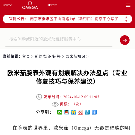
上海市徐汇区虹桥路3号港汇中心写字楼2座37层3705室（需提前预约）

上海市黄浦区南京东路299号宏伊国际广场写字楼8层806室（需提前预约）
▲
官网公告>
南京市秦淮区中山南路1号（新街口）南京中心写字楼22层C1-1室（需提前预约）
▼
常州市新北区龙锦路1590号现代传媒中心写字楼5号楼10层1008室（需提前预约）
徐州市鼓楼区淮海东路29号苏宁广场IFC国际金融中心写字楼35层3508室（需提前预约）
扬州市邗江区国展路29号星耀天地写字楼1号楼18层1803室（需提前预约）
盐城市盐都区世纪大道5号盐城金融城写字楼1号楼16层1604室（需提前预约）
当前位置：
首页
>
新闻/知识/问答
>
欧米茄知识
>
泰州市海陵区永定东路399号置地商务中心东塔写字楼（华润万象城）17层1706室（需提前预约）
宁波市江北区大闸南路500号来福士广场办公楼20层2009室（需提前预约）
欧米茄腕表外观有划痕解决办法盘点（专业
杭州市上城区钱江路1366号华润大厦写字楼A座5层503-5室（需提前预约）
修复技巧与保养建议）
金华市金东区东市南街777号金华万达广场写字楼4号楼22层2209室（需提前预约）
绍兴市越城区胜利东路379号世茂天际中心写字楼8层805室（需提前预约）
发布时间：2024-10-12 09:11:05
嘉兴市南湖区广益路705号嘉兴世界贸易中心写字楼A座13层1304室（需提前预约）
阅读：（
次）
南昌市红谷滩新区红谷中大道998号绿地双子塔（中央广场）A1座办公楼14层07室（需提前预约）
分享到：
济南市历下区经十路11111号华润中心写字楼（万象城）15层1508室（需提前预约）
在腕表的世界里，欧米茄（Omega）无疑是璀璨的明
广州市天河区天河路230号万菱汇国际中心写字楼A塔7层704室（需提前预约）