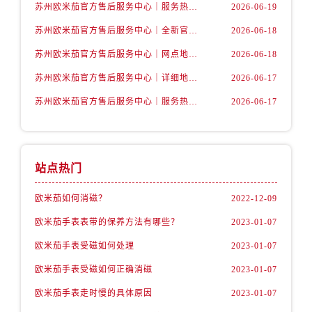
安徽省蚌埠市蚌山区淮河路卡地亚售后服务中心（需提前预约）
苏州欧米茄官方售后服务中心｜服务热线及具体地址权威信息公示（2026年6月最新）
2026-06-19
安徽省亳州市谯城区魏武大道卡地亚售后服务中心（需提前预约）
苏州欧米茄官方售后服务中心｜全新官方服务电话与地址权威信息公示（2026年6月最新）
2026-06-18
安徽省池州市贵池区长江路卡地亚售后服务中心（需提前预约）
苏州欧米茄官方售后服务中心｜网点地址及热线权威信息公示（2026年6月最新）
2026-06-18
安徽省滁州市琅琊区南谯北路卡地亚售后服务中心（需提前预约）
苏州欧米茄官方售后服务中心｜详细地址与售后电话权威信息公示（2026年6月最新）
2026-06-17
安徽省阜阳市颍州区颍州北路卡地亚售后服务中心（需提前预约）
苏州欧米茄官方售后服务中心｜服务热线及办公地址权威信息公示（2026年6月最新）
2026-06-17
安徽省淮北市相山区淮海路卡地亚售后服务中心（需提前预约）
安徽省淮南市田家庵区国庆中路卡地亚售后服务中心（需提前预约）
安徽省黄山市屯溪区黄山西路卡地亚售后服务中心（需提前预约）
安徽省六安市金安区解放中路卡地亚售后服务中心（需提前预约）
站点热门
安徽省马鞍山市雨山区湖南西路卡地亚售后服务中心（需提前预约）
欧米茄如何消磁？
2022-12-09
安徽省宿州市埇桥区人民中路卡地亚售后服务中心（需提前预约）
安徽省铜陵市铜官区石城大道卡地亚售后服务中心（需提前预约）
欧米茄手表表带的保养方法有哪些？
2023-01-07
安徽省芜湖市镜湖区中山路步行街卡地亚售后服务中心（需提前预约）
欧米茄手表受磁如何处理
2023-01-07
安徽省宣城市宣州区叠嶂西路卡地亚售后服务中心（需提前预约）
欧米茄手表受磁如何正确消磁
2023-01-07
福建省龙岩市新罗区九一南路卡地亚售后服务中心（需提前预约）
欧米茄手表走时慢的具体原因
2023-01-07
福建省南平市建阳区人民西路卡地亚售后服务中心（需提前预约）