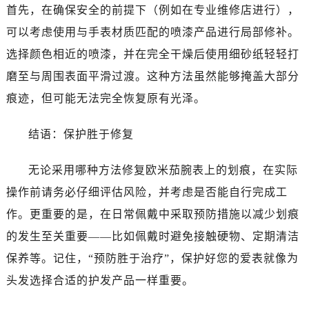
吉林省吉林市船营区河南街卡地亚售后服务中心（需提前预约）
首先，在确保安全的前提下（例如在专业维修店进行），
吉林省辽源市龙山区人民大街卡地亚售后服务中心（需提前预约）
可以考虑使用与手表材质匹配的喷漆产品进行局部修补。
吉林省梅河口市新华街道梅河大街卡地亚售后服务中心（需提前预约）
选择颜色相近的喷漆，并在完全干燥后使用细砂纸轻轻打
吉林省四平市铁东区紫气大路与南九经街交汇处卡地亚售后服务中心（需提前预约）
磨至与周围表面平滑过渡。这种方法虽然能够掩盖大部分
吉林省松原市宁江区五环大街卡地亚售后服务中心（需提前预约）
痕迹，但可能无法完全恢复原有光泽。
吉林省通化市东昌区环通乡江南大街卡地亚售后服务中心（需提前预约）
吉林省延边市延吉市解放路卡地亚售后服务中心（需提前预约）
结语：保护胜于修复
辽宁省鞍山市铁东区站前街卡地亚售后服务中心（需提前预约）
辽宁省本溪市平山区胜利路卡地亚售后服务中心（需提前预约）
无论采用哪种方法修复欧米茄腕表上的划痕，在实际
辽宁省朝阳市双塔区新华路卡地亚售后服务中心（需提前预约）
操作前请务必仔细评估风险，并考虑是否能自行完成工
辽宁省丹东市振兴区七经街卡地亚售后服务中心（需提前预约）
作。更重要的是，在日常佩戴中采取预防措施以减少划痕
辽宁省抚顺市新抚区东一路卡地亚售后服务中心（需提前预约）
的发生至关重要——比如佩戴时避免接触硬物、定期清洁
辽宁省阜新市海州区解放大街卡地亚售后服务中心（需提前预约）
辽宁省葫芦岛市连山区中央路卡地亚售后服务中心（需提前预约）
保养等。记住，“预防胜于治疗”，保护好您的爱表就像为
辽宁省锦州市古塔区中央大街卡地亚售后服务中心（需提前预约）
头发选择合适的护发产品一样重要。
辽宁省辽阳市白塔区新运大街卡地亚售后服务中心（需提前预约）