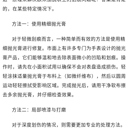
海口市龙华区金贸东路5号海口华润大厦B座17层1707室（需提前预约）
的，在某些特定情况下。
唐山市路南区新华东道100号万达广场写字楼A座10层1002室（需提前预约）
台州市椒江区东海大道1800号腾达中心东1幢20楼2002室（需提前预约）
方法一：使用精细抛光膏
黑龙江省大庆市萨尔图区会战大街卡地亚售后服务中心（需提前预约）
黑龙江省鹤岗市向阳区红军路卡地亚售后服务中心（需提前预约）
对于轻微刮痕而言，一种简单而有效的方法是使用精
黑龙江省黑河市爱辉区中央街卡地亚售后服务中心（需提前预约）
细抛光膏进行修复。市面上有许多专门为手表设计的抛光
黑龙江省鸡西市鸡冠区红军路卡地亚售后服务中心（需提前预约）
膏产品，它们能够温和地去除表面微小的凹陷和划痕。操
黑龙江省佳木斯市向阳区长安路卡地亚售后服务中心（需提前预约）
作时，请先在小面积试用以确保不会对表盘造成损伤。轻
黑龙江省牡丹江市东安区太平路卡地亚售后服务中心（需提前预约）
黑龙江省七台河市桃山区大同街卡地亚售后服务中心（需提前预约）
轻涂抹适量抛光膏于布料上（如微纤维布），然后以圆周
黑龙江省齐齐哈尔市龙沙区龙华路卡地亚售后服务中心（需提前预约）
运动轻轻擦拭受影响区域。完成抛光后，请用干净软布擦
黑龙江省双鸭山市尖山区新兴大街卡地亚售后服务中心（需提前预约）
去多余抛光膏，并仔细检查效果。
黑龙江省绥化市北林区新华街与康庄路交叉口卡地亚售后服务中心（需提前预约）
黑龙江省伊春市伊美区通河路卡地亚售后服务中心（需提前预约）
方法二：局部喷漆与打磨
吉林省白城市洮北区明仁南街卡地亚售后服务中心（需提前预约）
吉林省白山市浑江区浑江大街卡地亚售后服务中心（需提前预约）
对于深度划伤的情况，则需要更加专业的处理方法。