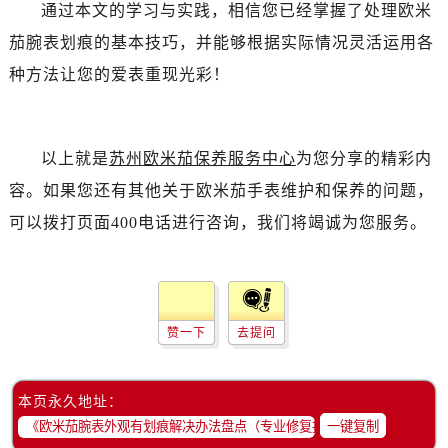
辽宁省盘锦市兴隆台区石油大街卡地亚售后服务中心（需提前预约）
通过本文的学习与实践，相信您已经掌握了处理欧米
辽宁省铁岭市银州区南马路卡地亚售后服务中心（需提前预约）
茄腕表划痕的基本技巧，并能够根据实际情况灵活运用各
辽宁省营口市站前区市府路与渤海大街交叉口卡地亚售后服务中心（需提前预约）
种方法让您的爱表重现光彩！
辽宁省沈阳市沈河区中街路137号亨得利名表维修授权店1楼卡地亚售后服务中心（需提前预约）
辽宁省沈阳市沈河区中街路83号亨得利名表维修授权店1楼卡地亚售后服务中心（需提前预约）
北京市朝阳区建国门外大街甲6号华熙国际中心D座11层1102室卡地亚售后服务中心（需提前预约）
以上就是
苏州欧米茄保养服务中心
为您分享的精彩内
北京市东城区东长安街1号王府井东方广场W3座6层602室卡地亚售后服务中心（需提前预约）
容。如果您还有其他关于欧米茄手表维护和保养的问题，
河北省保定市竞秀区朝阳北大街北国先天下卡地亚售后服务中心（需提前预约）
可以拨打页面400电话进行咨询，我们将竭诚为您服务。
内蒙古自治区阿拉善盟市左旗土尔扈特大街卡地亚售后服务中心（需提前预约）
内蒙古自治区巴彦淖尔市临河区新华街卡地亚售后服务中心（需提前预约）
内蒙古自治区包头市青山区幸福路甲3号王府井百货名表维修卡地亚售后服务中心（需提前预约）
内蒙古自治区赤峰市红山区哈达街卡地亚售后服务中心（需提前预约）
赞一下
去提问
内蒙古自治区鄂尔多斯市东胜区伊金霍洛街卡地亚售后服务中心（需提前预约）
内蒙古自治区呼伦贝尔市海拉尔区中央街卡地亚售后服务中心（需提前预约）
内蒙古自治区通辽市科尔沁区明仁大街卡地亚售后服务中心（需提前预约）
本页永久地址：
一键复制
内蒙古自治区乌海市海勃湾区人民南路卡地亚售后服务中心（需提前预约）