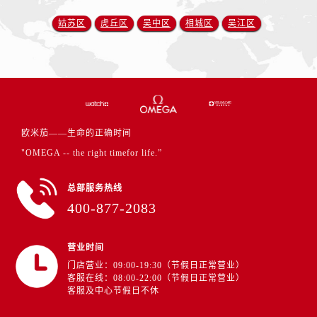
江西省吉安市吉州区井冈山大道卡地亚售后服务中心（需提前预约）
姑苏区
虎丘区
吴中区
相城区
吴江区
江西省景德镇市珠山区珠山中路卡地亚售后服务中心（需提前预约）
江西省九江市浔阳区浔阳路卡地亚售后服务中心（需提前预约）
江西省南昌市红谷滩新区红谷中大道998号绿地双子塔（中央广场）A1座办公楼14层1407室卡地亚售后服务中心（需提前预约）
江西省萍乡市安源区萍安北大道与康庄路交叉口卡地亚售后服务中心（需提前预约）
江西省上饶市信州区滨江西路卡地亚售后服务中心（需提前预约）
江西省新余市渝水区北湖西路卡地亚售后服务中心（需提前预约）
欧米茄——生命的正确时间
江西省宜春市袁州区中山中路卡地亚售后服务中心（需提前预约）
"OMEGA -- the right timefor life.”
江西省鹰潭市月湖区胜利东路卡地亚售后服务中心（需提前预约）
山东省德州市德城区东风中路卡地亚售后服务中心（需提前预约）
总部服务热线
山东省东营市东营区济南路卡地亚售后服务中心（需提前预约）
400-877-2083
山东省济南市历下区经十路11111号华润中心写字楼（万象城）15层1508室卡地亚售后服务中心（需提前预约）
山东省济宁市任城区太白楼路卡地亚售后服务中心（需提前预约）
营业时间
山东省莱芜市文化南路8号银座商城名表维修一楼名表维修卡地亚售后服务中心（需提前预约）
门店营业：09:00-19:30（节假日正常营业）
客服在线：08:00-22:00（节假日正常营业）
山东省临沂市兰山区解放路卡地亚售后服务中心（需提前预约）
客服及中心节假日不休
山东省日照市东港区烟台路卡地亚售后服务中心（需提前预约）