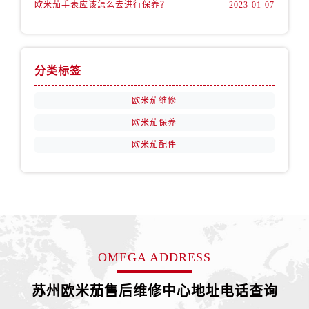
欧米茄手表应该怎么去进行保养？
2023-01-07
福建省宁德市蕉城区天湖东路卡地亚售后服务中心（需提前预约）
福建省莆田市城厢区霞林街道荔华东大道卡地亚售后服务中心（需提前预约）
福建省三明市三元区东乾二路卡地亚售后服务中心（需提前预约）
福建省漳州市龙文区步港路卡地亚售后服务中心（需提前预约）
分类标签
江苏省常州市新北区龙锦路1590号现代传媒中心5号楼10层1008室卡地亚售后服务中心（需提前预约）
欧米茄维修
江苏省淮安市清江浦区淮海北路卡地亚售后服务中心（需提前预约）
江苏省连云港市海州区通灌北路卡地亚售后服务中心（需提前预约）
欧米茄保养
江苏省南京市秦淮区中山南路1号南京中心22层22-C1-C3室卡地亚售后服务中心（需提前预约）
欧米茄配件
江苏省宿迁市宿城区西湖路卡地亚售后服务中心（需提前预约）
江苏省泰州市海陵区永定东路399号置地商务中心东塔（华润万象城）17层1706室卡地亚售后服务中心（需提前预约）
江苏省徐州市鼓楼区淮海东路29号苏宁广场IFC国际金融中心35层3508室卡地亚售后服务中心（需提前预约）
江苏省盐城市盐都区世纪大道5号盐城金融城写字楼1号楼16层1604室卡地亚售后服务中心（需提前预约）
江苏省扬州市邗江区国展路29号星耀天地写字楼1号楼18层1803室卡地亚售后服务中心（需提前预约）
OMEGA ADDRESS
江苏省镇江市京口区中山东路卡地亚售后服务中心（需提前预约）
江西省抚州市临川区赣东大道卡地亚售后服务中心（需提前预约）
苏州欧米茄售后维修中心地址电话查询
江西省赣州市章贡区文清路卡地亚售后服务中心（需提前预约）