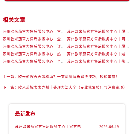
内蒙古自治区乌兰察布市集宁区恩和大街卡地亚售后服务中心（需提前预约）
内蒙古自治区锡林郭勒盟市锡林浩特市光明街与额尔敦路交叉口卡地亚售后服务中心（需提前预约）
内蒙古自治区兴安盟市乌兰浩特市兴安大街卡地亚售后服务中心（需提前预约）
相关文章
山西省大同市平城区迎宾街卡地亚售后服务中心（需提前预约）
苏州欧米茄官方售后服务中心｜官方电话和网点地址权威信息公示（2026年6月最新）
苏州欧米茄官方售后服务中心｜服务热线及具体地址权威信息公示（2026年6月最新）
山西省晋城市城区黄华街卡地亚售后服务中心（需提前预约）
苏州欧米茄官方售后服务中心｜全新官方服务电话与地址权威信息公示（2026年6月最新）
苏州欧米茄官方售后服务中心｜网点地址及热线权威信息公示（2026年6月最新）
山西省晋中市榆次区顺城街卡地亚售后服务中心（需提前预约）
苏州欧米茄官方售后服务中心｜详细地址与售后电话权威信息公示（2026年6月最新）
苏州欧米茄官方售后服务中心｜服务热线及办公地址权威信息公示（2026年6月最新）
山西省临汾市尧都区解放路卡地亚售后服务中心（需提前预约）
苏州欧米茄官方售后服务中心｜热线电话与网点地址权威信息公示（2026年6月最新）
苏州欧米茄官方售后服务中心｜最新地址及服务热线权威信息公示（2026年6月最新）
山西省吕梁市离石区永宁中路与建设街交叉口卡地亚售后服务中心（需提前预约）
苏州欧米茄官方售后服务中心｜全新维修门店地址及电话权威信息公示（2026年6月最新）
苏州欧米茄官方售后服务中心｜热线与地址权威信息公示（2026年6月最新）
山西省朔州市朔城区怡西路与鄯阳西街交汇处卡地亚售后服务中心（需提前预约）
上一篇：
欧米茄腕表表带松动？一文深度解析解决技巧，轻松掌握！
山西省忻州市忻府区和平东街与七一南路交叉口卡地亚售后服务中心（需提前预约）
山西省阳泉市郊区平阳东街与新城大道交叉口卡地亚售后服务中心（需提前预约）
下一篇：
欧米茄腕表表壳割手处理方法大全（专业修复技巧与注意事项）
山西省运城市盐湖区河东街卡地亚售后服务中心（需提前预约）
山西省长治市潞州区英雄中路卡地亚售后服务中心（需提前预约）
山西省太原市迎泽区迎泽街道解放路15号亨得利名表维修授权店3楼卡地亚售后服务中心（需提前预约）
最新发布
天津市和平区赤峰道136号天津国际金融中心26层2603室卡地亚售后服务中心（需提前预约）
苏州欧米茄官方售后服务中心｜官方电话和网点地址权威信息公示（2026年6月最新）
2026-06-19
安徽省安庆市迎江区人民路卡地亚售后服务中心（需提前预约）