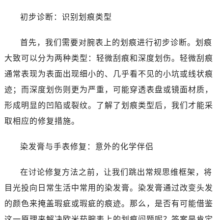
佛山市禅城区季华五路57号万科金融中心C座12层1205室（需提前预约）
初步诊断：识别划痕类型
东莞市东城街道鸿福东路1号民盈国贸中心T1写字楼9层907室（需提前预约）
无锡市梁溪区人民中路139号恒隆广场写字楼1座11层1104室（需提前预约）
首先，我们需要对腕表上的划痕进行初步诊断。划痕
南通市崇川区工农路57号圆融广场写字楼16层1603室（需提前预约）
大致可以分为两种类型：轻微刮痕和深度划伤。轻微刮痕
苏州市苏州工业园区星港街199号苏州中心办公楼C座22层08室（需提前预约）
武汉市江汉区解放大道686号世界贸易大厦38层09室（需提前预约）
通常表现为表面出现细小的、几乎看不见的小坑或线状痕
南宁市青秀区金湖路59号地王大厦12楼1224室（需提前预约）
迹；而深度划伤则更为严重，可能穿透表盘或镜面材质，
合肥市蜀山区潜山路111号万象城华润大厦B座12楼03室（需提前预约）
形成明显的凹陷或裂纹。了解了划痕类型后，我们才能采
泉州市丰泽区宝洲路729号浦西万达中心写字楼A座7楼709室（需提前预约）
取相应的修复措施。
青岛市南区山东路6号华润大厦B座22层04室（需提前预约）
烟台市芝罘区胜利路139号万达金融中心A座907室（需提前预约）
染发膏与手表修复：意外的化学伴侣
长春市朝阳区西安大路727号中银大厦A座(旺进大厦)18层09室（需提前预约）
贵阳市南明区都司高架桥路33号亨特国际金融中心14楼14D（需提前预约）
在讨论修复方法之前，让我们跳出常规思维框架，将
昆明市盘龙区北京路928号同德昆明广场写字楼10层06室（需提前预约）
目光投向日常生活中常用的染发膏。染发膏通过改变头发
石家庄市长安区中山东路39号勒泰中心写字楼B座13层07室（需提前预约）
的颜色来掩盖瑕疵或瑕疵的痕迹。那么，是否有可能借鉴
西安市碑林区南关正街88号华侨城长安国际中心E座6楼10室（需提前预约）
这一原理来解决欧米茄腕表上的划痕问题呢？答案是肯定