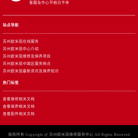
山东省济宁市任城区太白楼路卡地亚售后服务中心（需提前预约）
客服及中心节假日不休
山东省莱芜市文化南路8号银座商城名表维修一楼名表维修卡地亚售后服务中心（需提前预约）
山东省临沂市兰山区解放路卡地亚售后服务中心（需提前预约）
站点导航
山东省日照市东港区烟台路卡地亚售后服务中心（需提前预约）
山东省泰安市泰山区财源街道泰山大街卡地亚售后服务中心（需提前预约）
苏州欧米茄在线服务
山东省威海市环翠区新威海路89号振华商厦一楼名表维修卡地亚售后服务中心（需提前预约）
苏州欧米茄中心介绍
山东省潍坊市奎文区东风东街卡地亚售后服务中心（需提前预约）
苏州欧米茄维修及保养项目
山东省枣庄市滕州市北辛路与善国路交叉口卡地亚售后服务中心（需提前预约）
苏州欧米茄中国区服务网点
苏州欧米茄最新资讯及保养知识
山东省淄博市张店区金晶大道卡地亚售后服务中心（需提前预约）
上海市黄浦区南京东路299号宏伊国际广场写字楼8层806室卡地亚售后服务中心（需提前预约）
热门标签
上海市徐汇区虹桥路3号港汇中心2座37层3705室卡地亚售后服务中心（需提前预约）
浙江省杭州市上城区钱江路1366号华润大厦A座5层503-5室卡地亚售后服务中心（需提前预约）
查看维修相关文档
浙江省湖州市吴兴区劳动路卡地亚售后服务中心（需提前预约）
查看保养相关文档
查看配件相关文档
浙江省嘉兴市南湖区广益路705号嘉兴世界贸易中心A座13层1304室卡地亚售后服务中心（需提前预约）
浙江省金华市金东区东市南街777号金华万达广场4号楼22楼2209室卡地亚售后服务中心（需提前预约）
浙江省丽水市莲都区解放街卡地亚售后服务中心（需提前预约）
版权所有 Copyright @
苏州欧米茄维修服务中心
All Rights Reserved