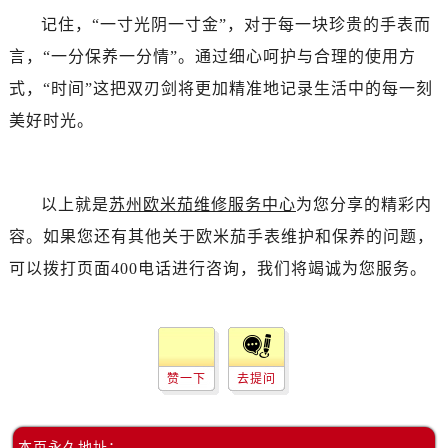
辽宁省阜新市海州区解放大街卡地亚售后服务中心（需提前预约）
记住，“一寸光阴一寸金”，对于每一块珍贵的手表而
辽宁省葫芦岛市连山区中央路卡地亚售后服务中心（需提前预约）
言，“一分保养一分情”。通过细心呵护与合理的使用方
辽宁省锦州市古塔区中央大街卡地亚售后服务中心（需提前预约）
式，“时间”这把双刃剑将更加精准地记录生活中的每一刻
辽宁省辽阳市白塔区新运大街卡地亚售后服务中心（需提前预约）
辽宁省盘锦市兴隆台区石油大街卡地亚售后服务中心（需提前预约）
美好时光。
辽宁省铁岭市银州区南马路卡地亚售后服务中心（需提前预约）
辽宁省营口市站前区市府路与渤海大街交叉口卡地亚售后服务中心（需提前预约）
辽宁省沈阳市沈河区中街路137号亨得利名表维修授权店1楼卡地亚售后服务中心（需提前预约）
以上就是
苏州欧米茄维修服务中心
为您分享的精彩内
辽宁省沈阳市沈河区中街路83号亨得利名表维修授权店1楼卡地亚售后服务中心（需提前预约）
容。如果您还有其他关于欧米茄手表维护和保养的问题，
北京市朝阳区建国门外大街甲6号华熙国际中心D座11层1102室卡地亚售后服务中心（需提前预约）
可以拨打页面400电话进行咨询，我们将竭诚为您服务。
北京市东城区东长安街1号王府井东方广场W3座6层602室卡地亚售后服务中心（需提前预约）
河北省保定市竞秀区朝阳北大街北国先天下卡地亚售后服务中心（需提前预约）
内蒙古自治区阿拉善盟市左旗土尔扈特大街卡地亚售后服务中心（需提前预约）
内蒙古自治区巴彦淖尔市临河区新华街卡地亚售后服务中心（需提前预约）
赞一下
去提问
内蒙古自治区包头市青山区幸福路甲3号王府井百货名表维修卡地亚售后服务中心（需提前预约）
内蒙古自治区赤峰市红山区哈达街卡地亚售后服务中心（需提前预约）
本页永久地址：