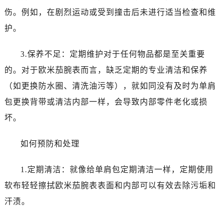
贵阳市南明区都司高架桥路33号亨特国际金融中心14楼14D（需提前预约）
伤。例如，在剧烈运动或受到撞击后未进行适当检查和维
昆明市盘龙区北京路928号同德昆明广场写字楼10层06室（需提前预约）
护。
石家庄市长安区中山东路39号勒泰中心写字楼B座13层07室（需提前预约）
西安市碑林区南关正街88号华侨城长安国际中心E座6楼10室（需提前预约）
3.保养不足：定期维护对于任何物品都是至关重要
海口市龙华区金贸东路5号海口华润大厦B座17层1707室（需提前预约）
的。对于欧米茄腕表而言，缺乏定期的专业清洁和保养
唐山市路南区新华东道100号万达广场写字楼A座10层1002室（需提前预约）
（如更换防水圈、清洗油污等），就如同没有及时为单肩
台州市椒江区东海大道1800号腾达中心东1幢20楼2002室（需提前预约）
黑龙江省大庆市萨尔图区会战大街卡地亚售后服务中心（需提前预约）
包更换背带或清洁内部一样，会导致内部零件老化或损
黑龙江省鹤岗市向阳区红军路卡地亚售后服务中心（需提前预约）
坏。
黑龙江省黑河市爱辉区中央街卡地亚售后服务中心（需提前预约）
黑龙江省鸡西市鸡冠区红军路卡地亚售后服务中心（需提前预约）
如何预防和处理
黑龙江省佳木斯市向阳区长安路卡地亚售后服务中心（需提前预约）
1.定期清洁：就像给单肩包定期清洁一样，定期使用
黑龙江省牡丹江市东安区太平路卡地亚售后服务中心（需提前预约）
黑龙江省七台河市桃山区大同街卡地亚售后服务中心（需提前预约）
软布轻轻擦拭欧米茄腕表表面和内部可以有效去除污垢和
黑龙江省齐齐哈尔市龙沙区龙华路卡地亚售后服务中心（需提前预约）
汗渍。
黑龙江省双鸭山市尖山区新兴大街卡地亚售后服务中心（需提前预约）