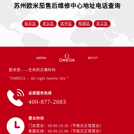
江苏省扬州市邗江区国展路29号星耀天地写字楼1号楼18层1803室卡地亚售后服务中心（需提前预约）
苏州欧米茄售后维修中心地址电话查询
江苏省镇江市京口区中山东路卡地亚售后服务中心（需提前预约）
江西省抚州市临川区赣东大道卡地亚售后服务中心（需提前预约）
姑苏区
虎丘区
吴中区
相城区
吴江区
江西省赣州市章贡区文清路卡地亚售后服务中心（需提前预约）
江西省吉安市吉州区井冈山大道卡地亚售后服务中心（需提前预约）
江西省景德镇市珠山区珠山中路卡地亚售后服务中心（需提前预约）
江西省九江市浔阳区浔阳路卡地亚售后服务中心（需提前预约）
江西省南昌市红谷滩新区红谷中大道998号绿地双子塔（中央广场）A1座办公楼14层1407室卡地亚售后服务中心（需提前预约）
江西省萍乡市安源区萍安北大道与康庄路交叉口卡地亚售后服务中心（需提前预约）
欧米茄——生命的正确时间
江西省上饶市信州区滨江西路卡地亚售后服务中心（需提前预约）
"OMEGA -- the right timefor life.”
江西省新余市渝水区北湖西路卡地亚售后服务中心（需提前预约）
总部服务热线
江西省宜春市袁州区中山中路卡地亚售后服务中心（需提前预约）
400-877-2083
江西省鹰潭市月湖区胜利东路卡地亚售后服务中心（需提前预约）
山东省德州市德城区东风中路卡地亚售后服务中心（需提前预约）
营业时间
山东省东营市东营区济南路卡地亚售后服务中心（需提前预约）
门店营业：09:00-19:30（节假日正常营业）
山东省济南市历下区经十路11111号华润中心写字楼（万象城）15层1508室卡地亚售后服务中心（需提前预约）
客服在线：08:00-22:00（节假日正常营业）