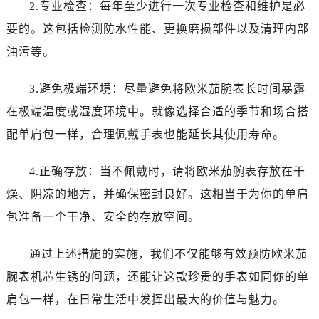
黑龙江省绥化市北林区新华街与康庄路交叉口卡地亚售后服务中心（需提前预约）
2.专业检查：每年至少进行一次专业检查和维护是必
黑龙江省伊春市伊美区通河路卡地亚售后服务中心（需提前预约）
要的。这包括检测防水性能、更换磨损部件以及清理内部
吉林省白城市洮北区明仁南街卡地亚售后服务中心（需提前预约）
油污等。
吉林省白山市浑江区浑江大街卡地亚售后服务中心（需提前预约）
吉林省吉林市船营区河南街卡地亚售后服务中心（需提前预约）
3.避免极端环境：尽量避免将欧米茄腕表长时间暴露
吉林省辽源市龙山区人民大街卡地亚售后服务中心（需提前预约）
在极端温度或湿度环境中。就像选择合适的季节和场合搭
吉林省梅河口市新华街道梅河大街卡地亚售后服务中心（需提前预约）
配单肩包一样，合理佩戴手表也能延长其使用寿命。
吉林省四平市铁东区紫气大路与南九经街交汇处卡地亚售后服务中心（需提前预约）
吉林省松原市宁江区五环大街卡地亚售后服务中心（需提前预约）
4.正确存放：当不佩戴时，请将欧米茄腕表存放在干
吉林省通化市东昌区环通乡江南大街卡地亚售后服务中心（需提前预约）
燥、阴凉的地方，并确保密封良好。这相当于为你的单肩
吉林省延边市延吉市解放路卡地亚售后服务中心（需提前预约）
包准备一个干净、安全的存放空间。
辽宁省鞍山市铁东区站前街卡地亚售后服务中心（需提前预约）
辽宁省本溪市平山区胜利路卡地亚售后服务中心（需提前预约）
通过上述措施的实施，我们不仅能够有效预防欧米茄
辽宁省朝阳市双塔区新华路卡地亚售后服务中心（需提前预约）
腕表机芯生锈的问题，还能让这款珍贵的手表如同你的单
辽宁省丹东市振兴区七经街卡地亚售后服务中心（需提前预约）
肩包一样，在日常生活中发挥出最大的价值与魅力。
辽宁省抚顺市新抚区东一路卡地亚售后服务中心（需提前预约）