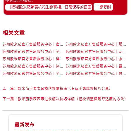
内蒙古自治区鄂尔多斯市东胜区伊金霍洛街卡地亚售后服务中心（需提前预约）
一键复制
内蒙古自治区呼伦贝尔市海拉尔区中央街卡地亚售后服务中心（需提前预约）
内蒙古自治区通辽市科尔沁区明仁大街卡地亚售后服务中心（需提前预约）
内蒙古自治区乌海市海勃湾区人民南路卡地亚售后服务中心（需提前预约）
相关文章
内蒙古自治区乌兰察布市集宁区恩和大街卡地亚售后服务中心（需提前预约）
内蒙古自治区锡林郭勒盟市锡林浩特市光明街与额尔敦路交叉口卡地亚售后服务中心（需提前预约）
苏州欧米茄官方售后服务中心｜官方电话和网点地址权威信息公示（2026年6月最新）
苏州欧米茄官方售后服务中心｜服务热线及具体地址权威信息公示（2026年6月最新）
内蒙古自治区兴安盟市乌兰浩特市兴安大街卡地亚售后服务中心（需提前预约）
苏州欧米茄官方售后服务中心｜全新官方服务电话与地址权威信息公示（2026年6月最新）
苏州欧米茄官方售后服务中心｜网点地址及热线权威信息公示（2026年6月最新）
苏州欧米茄官方售后服务中心｜详细地址与售后电话权威信息公示（2026年6月最新）
苏州欧米茄官方售后服务中心｜服务热线及办公地址权威信息公示（2026年6月最新）
山西省大同市平城区迎宾街卡地亚售后服务中心（需提前预约）
苏州欧米茄官方售后服务中心｜热线电话与网点地址权威信息公示（2026年6月最新）
苏州欧米茄官方售后服务中心｜最新地址及服务热线权威信息公示（2026年6月最新）
山西省晋城市城区黄华街卡地亚售后服务中心（需提前预约）
苏州欧米茄官方售后服务中心｜全新维修门店地址及电话权威信息公示（2026年6月最新）
苏州欧米茄官方售后服务中心｜热线与地址权威信息公示（2026年6月最新）
山西省晋中市榆次区顺城街卡地亚售后服务中心（需提前预约）
山西省临汾市尧都区解放路卡地亚售后服务中心（需提前预约）
上一篇：
欧米茄手表表耳掉落修复指南（专业手表维修技巧分享）
山西省吕梁市离石区永宁中路与建设街交叉口卡地亚售后服务中心（需提前预约）
下一篇：
欧米茄手表表带过长解决技巧详解（轻松调整佩戴舒适度的方法）
山西省朔州市朔城区怡西路与鄯阳西街交汇处卡地亚售后服务中心（需提前预约）
山西省忻州市忻府区和平东街与七一南路交叉口卡地亚售后服务中心（需提前预约）
山西省阳泉市郊区平阳东街与新城大道交叉口卡地亚售后服务中心（需提前预约）
最新发布
山西省运城市盐湖区河东街卡地亚售后服务中心（需提前预约）