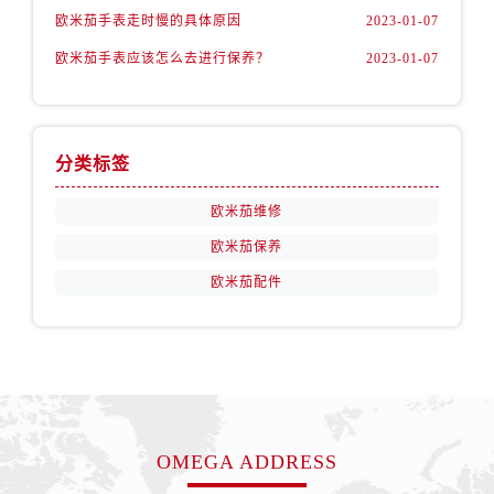
安徽省芜湖市镜湖区中山路步行街卡地亚售后服务中心（需提前预约）
欧米茄手表走时慢的具体原因
2023-01-07
安徽省宣城市宣州区叠嶂西路卡地亚售后服务中心（需提前预约）
欧米茄手表应该怎么去进行保养？
2023-01-07
福建省龙岩市新罗区九一南路卡地亚售后服务中心（需提前预约）
福建省南平市建阳区人民西路卡地亚售后服务中心（需提前预约）
福建省宁德市蕉城区天湖东路卡地亚售后服务中心（需提前预约）
福建省莆田市城厢区霞林街道荔华东大道卡地亚售后服务中心（需提前预约）
分类标签
福建省三明市三元区东乾二路卡地亚售后服务中心（需提前预约）
欧米茄维修
福建省漳州市龙文区步港路卡地亚售后服务中心（需提前预约）
欧米茄保养
江苏省常州市新北区龙锦路1590号现代传媒中心5号楼10层1008室卡地亚售后服务中心（需提前预约）
欧米茄配件
江苏省淮安市清江浦区淮海北路卡地亚售后服务中心（需提前预约）
江苏省连云港市海州区通灌北路卡地亚售后服务中心（需提前预约）
江苏省南京市秦淮区中山南路1号南京中心22层22-C1-C3室卡地亚售后服务中心（需提前预约）
江苏省宿迁市宿城区西湖路卡地亚售后服务中心（需提前预约）
江苏省泰州市海陵区永定东路399号置地商务中心东塔（华润万象城）17层1706室卡地亚售后服务中心（需提前预约）
江苏省徐州市鼓楼区淮海东路29号苏宁广场IFC国际金融中心35层3508室卡地亚售后服务中心（需提前预约）
OMEGA ADDRESS
江苏省盐城市盐都区世纪大道5号盐城金融城写字楼1号楼16层1604室卡地亚售后服务中心（需提前预约）