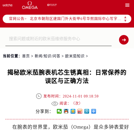
2026年6月卡地亚售后服务中心最新网点地址：

北京市东城区东长安街1号东方广场写字楼W3座6层602室（需提前预约）
▲
官网公告>
北京市朝阳区建国门外大街甲6号华熙国际中心写字楼D座11层1102室（需提前预约）
▼
天津市和平区赤峰道136号天津国际金融中心写字楼26层2603室（需提前预约）
上海市徐汇区虹桥路3号港汇中心写字楼2座37层3705室（需提前预约）
上海市黄浦区南京东路299号宏伊国际广场写字楼8层806室（需提前预约）
南京市秦淮区中山南路1号（新街口）南京中心写字楼22层C1-1室（需提前预约）
当前位置：
首页
>
新闻/知识/问答
>
欧米茄知识
>
常州市新北区龙锦路1590号现代传媒中心写字楼5号楼10层1008室（需提前预约）
徐州市鼓楼区淮海东路29号苏宁广场IFC国际金融中心写字楼35层3508室（需提前预约）
揭秘欧米茄腕表机芯生锈真相：日常保养的
扬州市邗江区国展路29号星耀天地写字楼1号楼18层1803室（需提前预约）
误区与正确方法
盐城市盐都区世纪大道5号盐城金融城写字楼1号楼16层1604室（需提前预约）
泰州市海陵区永定东路399号置地商务中心东塔写字楼（华润万象城）17层1706室（需提前预约）
发布时间：2024-11-01 09:18:59
宁波市江北区大闸南路500号来福士广场办公楼20层2009室（需提前预约）
阅读：（
次）
杭州市上城区钱江路1366号华润大厦写字楼A座5层503-5室（需提前预约）
分享到：
金华市金东区东市南街777号金华万达广场写字楼4号楼22层2209室（需提前预约）
在腕表的世界里，欧米茄（Omega）是众多钟表爱好
绍兴市越城区胜利东路379号世茂天际中心写字楼8层805室（需提前预约）