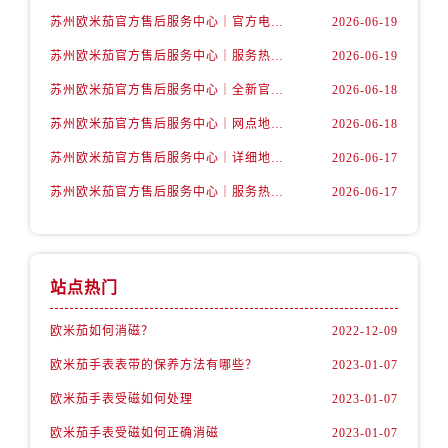
山西省长治市潞州区英雄中路卡地亚售后服务中心（需提前预约）
苏州欧米茄官方售后服务中心｜官方电话和网点地址权威信息公示（2026年6月最新）
2026-06-19
山西省太原市迎泽区迎泽街道解放路15号亨得利名表维修授权店3楼卡地亚售后服务中心（需提前预约）
苏州欧米茄官方售后服务中心｜服务热线及具体地址权威信息公示（2026年6月最新）
2026-06-19
天津市和平区赤峰道136号天津国际金融中心26层2603室卡地亚售后服务中心（需提前预约）
苏州欧米茄官方售后服务中心｜全新官方服务电话与地址权威信息公示（2026年6月最新）
2026-06-18
安徽省安庆市迎江区人民路卡地亚售后服务中心（需提前预约）
安徽省蚌埠市蚌山区淮河路卡地亚售后服务中心（需提前预约）
苏州欧米茄官方售后服务中心｜网点地址及热线权威信息公示（2026年6月最新）
2026-06-18
安徽省亳州市谯城区魏武大道卡地亚售后服务中心（需提前预约）
苏州欧米茄官方售后服务中心｜详细地址与售后电话权威信息公示（2026年6月最新）
2026-06-17
安徽省池州市贵池区长江路卡地亚售后服务中心（需提前预约）
苏州欧米茄官方售后服务中心｜服务热线及办公地址权威信息公示（2026年6月最新）
2026-06-17
安徽省滁州市琅琊区南谯北路卡地亚售后服务中心（需提前预约）
安徽省阜阳市颍州区颍州北路卡地亚售后服务中心（需提前预约）
安徽省淮北市相山区淮海路卡地亚售后服务中心（需提前预约）
站点热门
安徽省淮南市田家庵区国庆中路卡地亚售后服务中心（需提前预约）
安徽省黄山市屯溪区黄山西路卡地亚售后服务中心（需提前预约）
欧米茄如何消磁？
2022-12-09
安徽省六安市金安区解放中路卡地亚售后服务中心（需提前预约）
欧米茄手表表带的保养方法有哪些？
2023-01-07
安徽省马鞍山市雨山区湖南西路卡地亚售后服务中心（需提前预约）
安徽省宿州市埇桥区人民中路卡地亚售后服务中心（需提前预约）
欧米茄手表受磁如何处理
2023-01-07
安徽省铜陵市铜官区石城大道卡地亚售后服务中心（需提前预约）
欧米茄手表受磁如何正确消磁
2023-01-07