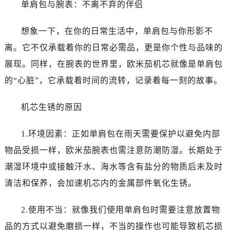
乌鲁木齐市天山区红山路26号时代广场（CCMALL）C座17层17-B（需提前预约）
单肩包与腕表：不离不弃的伴侣
温州市鹿城区锦绣路1067号置信广场10层1015室（需提前预约）
想象一下，在你的日常生活中，单肩包与你形影不
哈尔滨市道里区友谊西路600号富力中心T2座写字楼29层03室（需提前预约，营业时间：8:30-18:30）
大连市中山区人民路15号国际金融大厦7层G室（需提前预约）
离。它不仅承载着你的日常必需品，更是你个性与品味的
佛山市禅城区季华五路57号万科金融中心C座12层1205室（需提前预约）
展现。同样，在腕表的世界里，欧米茄机芯就像是单肩包
东莞市东城街道鸿福东路1号民盈国贸中心T1写字楼9层907室（需提前预约）
的“心脏”，它承载着时间的流转，记录着每一刻的故事。
无锡市梁溪区人民中路139号恒隆广场写字楼1座11层1104室（需提前预约）
南通市崇川区工农路57号圆融广场写字楼16层1603室（需提前预约）
机芯生锈的原因
苏州市苏州工业园区星港街199号苏州中心办公楼C座22层08室（需提前预约）
武汉市江汉区解放大道686号世界贸易大厦38层09室（需提前预约）
1.环境因素：正如单肩包在雨天需要保护以避免内部
南宁市青秀区金湖路59号地王大厦12楼1224室（需提前预约）
物品受损一样，欧米茄腕表也需注意防潮防湿。长期处于
合肥市蜀山区潜山路111号万象城华润大厦B座12楼03室（需提前预约）
潮湿环境中或接触汗水、海水等含有盐分的物质后未及时
泉州市丰泽区宝洲路729号浦西万达中心写字楼A座7楼709室（需提前预约）
清洁和保养，会加速机芯内的金属部件氧化生锈。
青岛市南区山东路6号华润大厦B座22层04室（需提前预约）
烟台市芝罘区胜利路139号万达金融中心A座907室（需提前预约）
2.使用不当：就像我们使用单肩包时需要注意放置物
长春市朝阳区西安大路727号中银大厦A座(旺进大厦)18层09室（需提前预约）
品的方式以避免磨损一样，不当的操作也可能导致机芯损