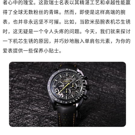
者心中的瑰宝。这款瑞士名表以其精湛工艺和卓越性能赢
嘉兴市南湖区广益路705号嘉兴世界贸易中心写字楼A座13层1304室（需提前预约）
南昌市红谷滩新区红谷中大道998号绿地双子塔（中央广场）A1座办公楼14层07室（需提前预约）
得了全球无数粉丝的青睐。然而，即使是这样高端的腕
济南市历下区经十路11111号华润中心写字楼（万象城）15层1508室（需提前预约）
表，也并非永远坚不可摧。比如，当欧米茄腕表机芯生锈
广州市天河区天河路230号万菱汇国际中心写字楼A塔7层704室（需提前预约）
时，这无疑是一个令人头疼的问题。今天，我们就来探讨
广州市越秀区环市东路371-375号世界贸易中心大厦南塔写字楼15层07室（需提前预约）
一下机芯生锈的原因，并巧妙地融入单肩包元素，为你的
深圳市罗湖区深南东路5001号华润大厦写字楼17层1701室（需提前预约）
爱表提供一些保养小贴士。
惠州市惠城区江北文昌一路7号华贸大厦写字楼1座30层05室（需提前预约）
厦门市思明区湖滨东路95号华润大厦写字楼B座11层1104室（需提前预约）
福州市鼓楼区五四路128-1号恒力城写字楼15层03室（需提前预约）
成都市锦江区人民东路6号SAC东原中心写字楼24层2406B室（需提前预约）
重庆市江北区观音桥步行街2号融恒时代广场写字楼9层902室（需提前预约）
长沙市芙蓉区定王台街道建湘路393号世茂环球金融中心写字楼（芙蓉广场）10层13室（需提前预约）
郑州市二七区铭功路10号华润大厦写字楼29层2905室（需提前预约）
太原市迎泽区解放路15号亨得利名表服务中心（品牌授权店）3层整层（需提前预约）
沈阳市沈河区中街路137号亨得利名表服务中心（品牌授权店）1层整层（需提前预约）
沈阳市沈河区中街路83号亨得利名表服务中心（品牌授权店）1层整层（需提前预约）