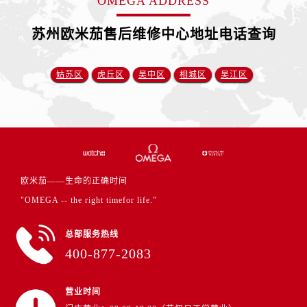
OMEGA ADDRESS
江苏省盐城市盐都区世纪大道5号盐城金融城写字楼1号楼16层1604室卡地亚售后服务中心（需提前预约）
江苏省扬州市邗江区国展路29号星耀天地写字楼1号楼18层1803室卡地亚售后服务中心（需提前预约）
苏州欧米茄售后维修中心地址电话查询
江苏省镇江市京口区中山东路卡地亚售后服务中心（需提前预约）
江西省抚州市临川区赣东大道卡地亚售后服务中心（需提前预约）
姑苏区
虎丘区
吴中区
相城区
吴江区
江西省赣州市章贡区文清路卡地亚售后服务中心（需提前预约）
江西省吉安市吉州区井冈山大道卡地亚售后服务中心（需提前预约）
江西省景德镇市珠山区珠山中路卡地亚售后服务中心（需提前预约）
江西省九江市浔阳区浔阳路卡地亚售后服务中心（需提前预约）
江西省南昌市红谷滩新区红谷中大道998号绿地双子塔（中央广场）A1座办公楼14层1407室卡地亚售后服务中心（需提前预约）
江西省萍乡市安源区萍安北大道与康庄路交叉口卡地亚售后服务中心（需提前预约）
欧米茄——生命的正确时间
江西省上饶市信州区滨江西路卡地亚售后服务中心（需提前预约）
"OMEGA -- the right timefor life.”
江西省新余市渝水区北湖西路卡地亚售后服务中心（需提前预约）
总部服务热线
江西省宜春市袁州区中山中路卡地亚售后服务中心（需提前预约）
400-877-2083
江西省鹰潭市月湖区胜利东路卡地亚售后服务中心（需提前预约）
山东省德州市德城区东风中路卡地亚售后服务中心（需提前预约）
营业时间
山东省东营市东营区济南路卡地亚售后服务中心（需提前预约）