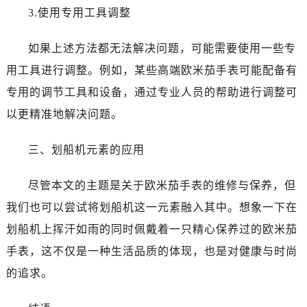
黑龙江省双鸭山市尖山区新兴大街卡地亚售后服务中心（需提前预约）
3.使用专用工具调整
黑龙江省绥化市北林区新华街与康庄路交叉口卡地亚售后服务中心（需提前预约）
黑龙江省伊春市伊美区通河路卡地亚售后服务中心（需提前预约）
如果上述方法都无法解决问题，可能需要使用一些专
吉林省白城市洮北区明仁南街卡地亚售后服务中心（需提前预约）
用工具进行调整。例如，某些高端欧米茄手表可能配备有
吉林省白山市浑江区浑江大街卡地亚售后服务中心（需提前预约）
专用的调节工具和设备，通过专业人员的帮助进行调整可
吉林省吉林市船营区河南街卡地亚售后服务中心（需提前预约）
以更精准地解决问题。
吉林省辽源市龙山区人民大街卡地亚售后服务中心（需提前预约）
吉林省梅河口市新华街道梅河大街卡地亚售后服务中心（需提前预约）
三、划船机元素的应用
吉林省四平市铁东区紫气大路与南九经街交汇处卡地亚售后服务中心（需提前预约）
吉林省松原市宁江区五环大街卡地亚售后服务中心（需提前预约）
尽管本文的主题是关于欧米茄手表的维修与保养，但
吉林省通化市东昌区环通乡江南大街卡地亚售后服务中心（需提前预约）
我们也可以尝试将划船机这一元素融入其中。想象一下在
吉林省延边市延吉市解放路卡地亚售后服务中心（需提前预约）
划船机上挥汗如雨的同时佩戴着一只精心保养过的欧米茄
辽宁省鞍山市铁东区站前街卡地亚售后服务中心（需提前预约）
手表，这不仅是一种生活品质的体现，也是对健康与时尚
辽宁省本溪市平山区胜利路卡地亚售后服务中心（需提前预约）
的追求。
辽宁省朝阳市双塔区新华路卡地亚售后服务中心（需提前预约）
辽宁省丹东市振兴区七经街卡地亚售后服务中心（需提前预约）