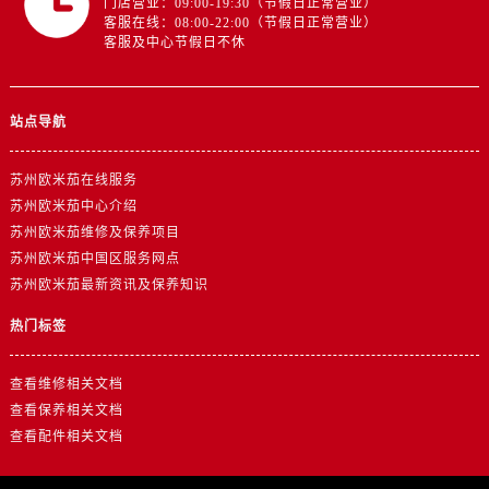
门店营业：09:00-19:30（节假日正常营业）
山东省济南市历下区经十路11111号华润中心写字楼（万象城）15层1508室卡地亚售后服务中心（需提前预约）
客服在线：08:00-22:00（节假日正常营业）
山东省济宁市任城区太白楼路卡地亚售后服务中心（需提前预约）
客服及中心节假日不休
山东省莱芜市文化南路8号银座商城名表维修一楼名表维修卡地亚售后服务中心（需提前预约）
山东省临沂市兰山区解放路卡地亚售后服务中心（需提前预约）
站点导航
山东省日照市东港区烟台路卡地亚售后服务中心（需提前预约）
山东省泰安市泰山区财源街道泰山大街卡地亚售后服务中心（需提前预约）
苏州欧米茄在线服务
山东省威海市环翠区新威海路89号振华商厦一楼名表维修卡地亚售后服务中心（需提前预约）
苏州欧米茄中心介绍
山东省潍坊市奎文区东风东街卡地亚售后服务中心（需提前预约）
苏州欧米茄维修及保养项目
山东省枣庄市滕州市北辛路与善国路交叉口卡地亚售后服务中心（需提前预约）
苏州欧米茄中国区服务网点
山东省淄博市张店区金晶大道卡地亚售后服务中心（需提前预约）
苏州欧米茄最新资讯及保养知识
上海市黄浦区南京东路299号宏伊国际广场写字楼8层806室卡地亚售后服务中心（需提前预约）
热门标签
上海市徐汇区虹桥路3号港汇中心2座37层3705室卡地亚售后服务中心（需提前预约）
浙江省杭州市上城区钱江路1366号华润大厦A座5层503-5室卡地亚售后服务中心（需提前预约）
查看维修相关文档
浙江省湖州市吴兴区劳动路卡地亚售后服务中心（需提前预约）
查看保养相关文档
浙江省嘉兴市南湖区广益路705号嘉兴世界贸易中心A座13层1304室卡地亚售后服务中心（需提前预约）
查看配件相关文档
浙江省金华市金东区东市南街777号金华万达广场4号楼22楼2209室卡地亚售后服务中心（需提前预约）