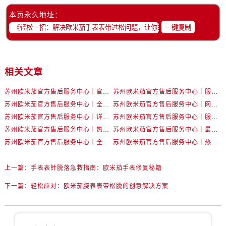
内蒙古自治区赤峰市红山区哈达街卡地亚售后服务中心（需提前预约）
本页永久地址：
内蒙古自治区鄂尔多斯市东胜区伊金霍洛街卡地亚售后服务中心（需提前预约）
一键复制
内蒙古自治区呼伦贝尔市海拉尔区中央街卡地亚售后服务中心（需提前预约）
内蒙古自治区通辽市科尔沁区明仁大街卡地亚售后服务中心（需提前预约）
内蒙古自治区乌海市海勃湾区人民南路卡地亚售后服务中心（需提前预约）
相关文章
内蒙古自治区乌兰察布市集宁区恩和大街卡地亚售后服务中心（需提前预约）
内蒙古自治区锡林郭勒盟市锡林浩特市光明街与额尔敦路交叉口卡地亚售后服务中心（需提前预约）
苏州欧米茄官方售后服务中心｜官方电话和网点地址权威信息公示（2026年6月最新）
苏州欧米茄官方售后服务中心｜服务热线及具体地址权威信息公示（2026年6月最新）
内蒙古自治区兴安盟市乌兰浩特市兴安大街卡地亚售后服务中心（需提前预约）
苏州欧米茄官方售后服务中心｜全新官方服务电话与地址权威信息公示（2026年6月最新）
苏州欧米茄官方售后服务中心｜网点地址及热线权威信息公示（2026年6月最新）
山西省大同市平城区迎宾街卡地亚售后服务中心（需提前预约）
苏州欧米茄官方售后服务中心｜详细地址与售后电话权威信息公示（2026年6月最新）
苏州欧米茄官方售后服务中心｜服务热线及办公地址权威信息公示（2026年6月最新）
苏州欧米茄官方售后服务中心｜热线电话与网点地址权威信息公示（2026年6月最新）
苏州欧米茄官方售后服务中心｜最新地址及服务热线权威信息公示（2026年6月最新）
山西省晋城市城区黄华街卡地亚售后服务中心（需提前预约）
苏州欧米茄官方售后服务中心｜全新维修门店地址及电话权威信息公示（2026年6月最新）
苏州欧米茄官方售后服务中心｜热线与地址权威信息公示（2026年6月最新）
山西省晋中市榆次区顺城街卡地亚售后服务中心（需提前预约）
山西省临汾市尧都区解放路卡地亚售后服务中心（需提前预约）
上一篇：
手表表针脱落急救指南：欧米茄手表修复秘籍
山西省吕梁市离石区永宁中路与建设街交叉口卡地亚售后服务中心（需提前预约）
下一篇：
轻松应对：欧米茄腕表表带松脱的创意解决方案
山西省朔州市朔城区怡西路与鄯阳西街交汇处卡地亚售后服务中心（需提前预约）
山西省忻州市忻府区和平东街与七一南路交叉口卡地亚售后服务中心（需提前预约）
山西省阳泉市郊区平阳东街与新城大道交叉口卡地亚售后服务中心（需提前预约）