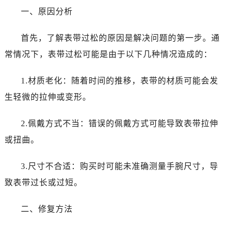
沈阳市沈河区中街路83号亨得利名表服务中心（品牌授权店）1层整层（需提前预约）
一、原因分析
乌鲁木齐市天山区红山路26号时代广场（CCMALL）C座17层17-B（需提前预约）
温州市鹿城区锦绣路1067号置信广场10层1015室（需提前预约）
首先，了解表带过松的原因是解决问题的第一步。通
哈尔滨市道里区友谊西路600号富力中心T2座写字楼29层03室（需提前预约，营业时间：8:30-18:30）
常情况下，表带过松可能是由于以下几种情况造成的：
大连市中山区人民路15号国际金融大厦7层G室（需提前预约）
佛山市禅城区季华五路57号万科金融中心C座12层1205室（需提前预约）
1.材质老化：随着时间的推移，表带的材质可能会发
东莞市东城街道鸿福东路1号民盈国贸中心T1写字楼9层907室（需提前预约）
生轻微的拉伸或变形。
无锡市梁溪区人民中路139号恒隆广场写字楼1座11层1104室（需提前预约）
南通市崇川区工农路57号圆融广场写字楼16层1603室（需提前预约）
2.佩戴方式不当：错误的佩戴方式可能导致表带拉伸
苏州市苏州工业园区星港街199号苏州中心办公楼C座22层08室（需提前预约）
或扭曲。
武汉市江汉区解放大道686号世界贸易大厦38层09室（需提前预约）
南宁市青秀区金湖路59号地王大厦12楼1224室（需提前预约）
3.尺寸不合适：购买时可能未准确测量手腕尺寸，导
合肥市蜀山区潜山路111号万象城华润大厦B座12楼03室（需提前预约）
致表带过长或过短。
泉州市丰泽区宝洲路729号浦西万达中心写字楼A座7楼709室（需提前预约）
青岛市南区山东路6号华润大厦B座22层04室（需提前预约）
二、修复方法
烟台市芝罘区胜利路139号万达金融中心A座907室（需提前预约）