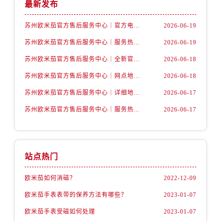
山西省运城市盐湖区河东街卡地亚售后服务中心（需提前预约）
最新发布
山西省长治市潞州区英雄中路卡地亚售后服务中心（需提前预约）
苏州欧米茄官方售后服务中心｜官方电话和网点地址权威信息公示（2026年6月最新）
2026-06-19
山西省太原市迎泽区迎泽街道解放路15号亨得利名表维修授权店3楼卡地亚售后服务中心（需提前预约）
苏州欧米茄官方售后服务中心｜服务热线及具体地址权威信息公示（2026年6月最新）
2026-06-19
天津市和平区赤峰道136号天津国际金融中心26层2603室卡地亚售后服务中心（需提前预约）
安徽省安庆市迎江区人民路卡地亚售后服务中心（需提前预约）
苏州欧米茄官方售后服务中心｜全新官方服务电话与地址权威信息公示（2026年6月最新）
2026-06-18
安徽省蚌埠市蚌山区淮河路卡地亚售后服务中心（需提前预约）
苏州欧米茄官方售后服务中心｜网点地址及热线权威信息公示（2026年6月最新）
2026-06-18
安徽省亳州市谯城区魏武大道卡地亚售后服务中心（需提前预约）
苏州欧米茄官方售后服务中心｜详细地址与售后电话权威信息公示（2026年6月最新）
2026-06-17
安徽省池州市贵池区长江路卡地亚售后服务中心（需提前预约）
苏州欧米茄官方售后服务中心｜服务热线及办公地址权威信息公示（2026年6月最新）
2026-06-17
安徽省滁州市琅琊区南谯北路卡地亚售后服务中心（需提前预约）
安徽省阜阳市颍州区颍州北路卡地亚售后服务中心（需提前预约）
安徽省淮北市相山区淮海路卡地亚售后服务中心（需提前预约）
安徽省淮南市田家庵区国庆中路卡地亚售后服务中心（需提前预约）
站点热门
安徽省黄山市屯溪区黄山西路卡地亚售后服务中心（需提前预约）
欧米茄如何消磁？
2022-12-09
安徽省六安市金安区解放中路卡地亚售后服务中心（需提前预约）
欧米茄手表表带的保养方法有哪些？
2023-01-07
安徽省马鞍山市雨山区湖南西路卡地亚售后服务中心（需提前预约）
安徽省宿州市埇桥区人民中路卡地亚售后服务中心（需提前预约）
欧米茄手表受磁如何处理
2023-01-07