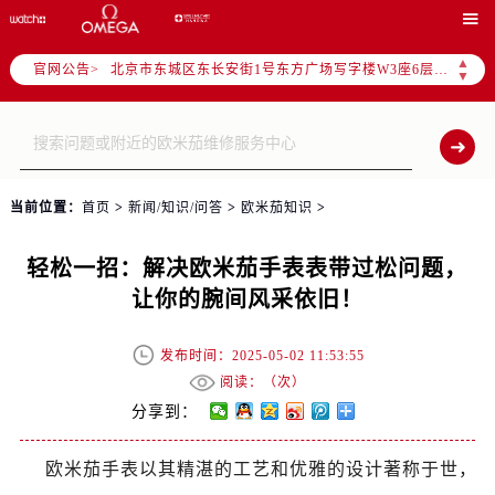
港澳台无独立专线，需直接拨打本统一热线获取售后、咨询等相关服务。

2026年6月卡地亚售后服务中心最新网点地址：
▲
官网公告>
北京市东城区东长安街1号东方广场写字楼W3座6层602室（需提前预约）
▼
北京市朝阳区建国门外大街甲6号华熙国际中心写字楼D座11层1102室（需提前预约）
天津市和平区赤峰道136号天津国际金融中心写字楼26层2603室（需提前预约）
上海市徐汇区虹桥路3号港汇中心写字楼2座37层3705室（需提前预约）
上海市黄浦区南京东路299号宏伊国际广场写字楼8层806室（需提前预约）
当前位置：
首页
>
新闻/知识/问答
>
欧米茄知识
>
南京市秦淮区中山南路1号（新街口）南京中心写字楼22层C1-1室（需提前预约）
常州市新北区龙锦路1590号现代传媒中心写字楼5号楼10层1008室（需提前预约）
轻松一招：解决欧米茄手表表带过松问题，
徐州市鼓楼区淮海东路29号苏宁广场IFC国际金融中心写字楼35层3508室（需提前预约）
让你的腕间风采依旧！
扬州市邗江区国展路29号星耀天地写字楼1号楼18层1803室（需提前预约）
盐城市盐都区世纪大道5号盐城金融城写字楼1号楼16层1604室（需提前预约）
发布时间：2025-05-02 11:53:55
泰州市海陵区永定东路399号置地商务中心东塔写字楼（华润万象城）17层1706室（需提前预约）
阅读：（
次）
宁波市江北区大闸南路500号来福士广场办公楼20层2009室（需提前预约）
分享到：
杭州市上城区钱江路1366号华润大厦写字楼A座5层503-5室（需提前预约）
欧米茄手表以其精湛的工艺和优雅的设计著称于世，
金华市金东区东市南街777号金华万达广场写字楼4号楼22层2209室（需提前预约）