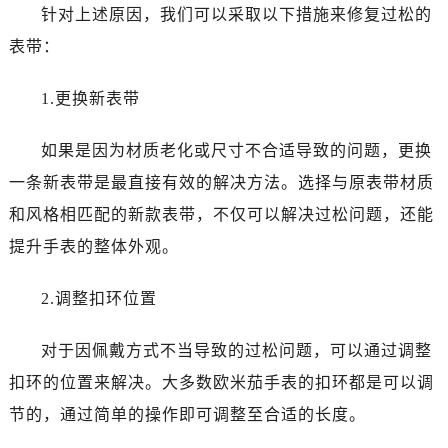
长春市朝阳区西安大路727号中银大厦A座(旺进大厦)18层09室（需提前预约）
针对上述原因，我们可以采取以下措施来修复过松的
贵阳市南明区都司高架桥路33号亨特国际金融中心14楼14D（需提前预约）
表带：
昆明市盘龙区北京路928号同德昆明广场写字楼10层06室（需提前预约）
石家庄市长安区中山东路39号勒泰中心写字楼B座13层07室（需提前预约）
1.更换新表带
西安市碑林区南关正街88号华侨城长安国际中心E座6楼10室（需提前预约）
海口市龙华区金贸东路5号海口华润大厦B座17层1707室（需提前预约）
如果是因为材质老化或尺寸不合适导致的问题，更换
唐山市路南区新华东道100号万达广场写字楼A座10层1002室（需提前预约）
一条新表带是最直接有效的解决方法。选择与原表带材质
台州市椒江区东海大道1800号腾达中心东1幢20楼2002室（需提前预约）
和风格相匹配的新款表带，不仅可以解决过松问题，还能
黑龙江省大庆市萨尔图区会战大街卡地亚售后服务中心（需提前预约）
提升手表的整体外观。
黑龙江省鹤岗市向阳区红军路卡地亚售后服务中心（需提前预约）
黑龙江省黑河市爱辉区中央街卡地亚售后服务中心（需提前预约）
2.调整扣环位置
黑龙江省鸡西市鸡冠区红军路卡地亚售后服务中心（需提前预约）
黑龙江省佳木斯市向阳区长安路卡地亚售后服务中心（需提前预约）
对于因佩戴方式不当导致的过松问题，可以通过调整
黑龙江省牡丹江市东安区太平路卡地亚售后服务中心（需提前预约）
扣环的位置来解决。大多数欧米茄手表的扣环都是可以调
黑龙江省七台河市桃山区大同街卡地亚售后服务中心（需提前预约）
节的，通过简单的操作即可调整至合适的长度。
黑龙江省齐齐哈尔市龙沙区龙华路卡地亚售后服务中心（需提前预约）