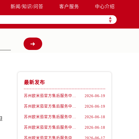
新闻/知识/问答
客户服务
中心介绍
▲
▼
最新发布
苏州欧米茄官方售后服务中心｜官方电话和网点地址权威信息公示（2026年6月最新）
2026-06-19
苏州欧米茄官方售后服务中心｜服务热线及具体地址权威信息公示（2026年6月最新）
2026-06-19
苏州欧米茄官方售后服务中心｜全新官方服务电话与地址权威信息公示（2026年6月最新）
2026-06-18
但
苏州欧米茄官方售后服务中心｜网点地址及热线权威信息公示（2026年6月最新）
2026-06-18
苏州欧米茄官方售后服务中心｜详细地址与售后电话权威信息公示（2026年6月最新）
2026-06-17