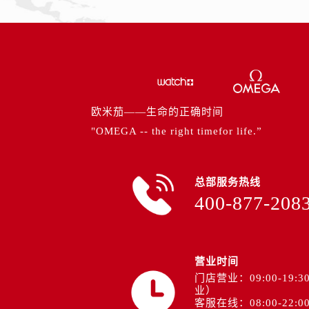
内蒙古自治区乌兰察布市集宁区恩和
内蒙古自治区锡林郭勒盟市锡林浩特
内蒙古自治区兴安盟市乌兰浩特市兴
山西省大同市平城区迎宾街卡地亚售
山西省晋城市城区黄华街卡地亚售后
山西省晋中市榆次区顺城街卡地亚售
欧米茄——生命的正确时间
山西省临汾市尧都区解放路卡地亚售
"OMEGA -- the right timefor life.”
山西省吕梁市离石区永宁中路与建设
山西省朔州市朔城区怡西路与鄯阳西
山西省忻州市忻府区和平东街与七一
总部服务热线
山西省阳泉市郊区平阳东街与新城大
400-877-208
山西省运城市盐湖区河东街卡地亚售
山西省长治市潞州区英雄中路卡地亚
山西省太原市迎泽区迎泽街道解放路
营业时间
天津市和平区赤峰道136号天津国际
门店营业：09:00-19
业）
安徽省安庆市迎江区人民路卡地亚售
客服在线：08:00-22