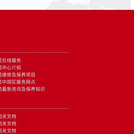
茄在线服务
茄中心介绍
茄维修及保养项目
茄中国区服务网点
茄最新资讯及保养知识
约）
相关文档
相关文档
相关文档