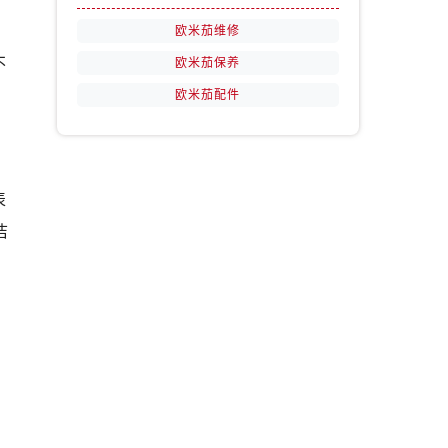
欧米茄维修
不
欧米茄保养
欧米茄配件
表
洁
。