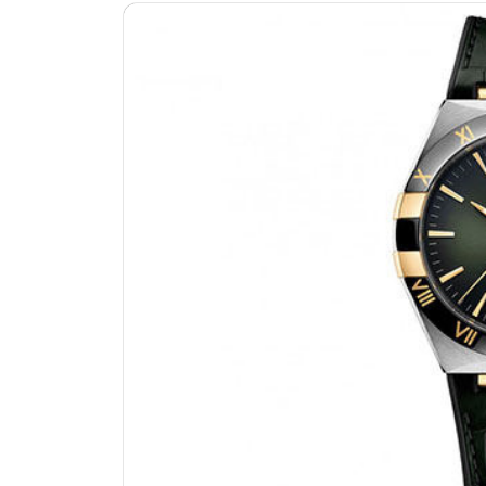
广州市越秀区环市东路371-375号
深圳市罗湖区深南东路5001号华润大
惠州市惠城区江北文昌一路7号华贸大
厦门市思明区湖滨东路95号华润大厦写
福州市鼓楼区五四路128-1号恒力城
成都市锦江区人民东路6号SAC东原中
重庆市江北区观音桥步行街2号融恒时
长沙市芙蓉区定王台街道建湘路393
郑州市二七区铭功路10号华润大厦写字
太原市迎泽区解放路15号亨得利名
沈阳市沈河区中街路137号亨得利名
沈阳市沈河区中街路83号亨得利名
乌鲁木齐市天山区红山路26号时代广场
温州市鹿城区锦绣路1067号置信广场
哈尔滨市道里区友谊西路600号富力中心
大连市中山区人民路15号国际金融大