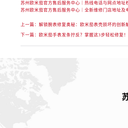
辽宁省盘锦市兴隆台区石油大街卡地
辽宁省铁岭市银州区南马路卡地亚售
辽宁省营口市站前区市府路与渤海大
上一篇：
解锁腕表修复奥秘：欧米茄表壳损坏的创新
辽宁省沈阳市沈河区中街路137号亨
辽宁省沈阳市沈河区中街路83号亨
下一篇：
欧米茄手表发条拧反？掌握这3步轻松修复
北京市朝阳区建国门外大街甲6号华熙
北京市东城区东长安街1号王府井东方
河北省保定市竞秀区朝阳北大街北国
内蒙古自治区阿拉善盟市左旗土尔扈
内蒙古自治区巴彦淖尔市临河区新华
内蒙古自治区包头市青山区幸福路甲
内蒙古自治区赤峰市红山区哈达街卡
内蒙古自治区鄂尔多斯市东胜区伊金
内蒙古自治区呼伦贝尔市海拉尔区中
内蒙古自治区通辽市科尔沁区明仁大
内蒙古自治区乌海市海勃湾区人民南