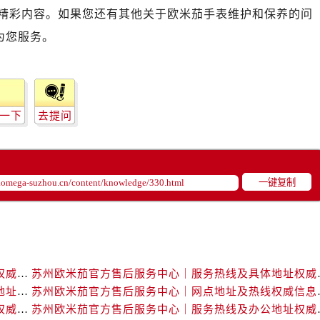
后服务中心（需提前预约）
精彩内容。如果您还有其他关于欧米茄手表维护和保养的问
售后服务中心（需提前预约）
为您服务。
地亚售后服务中心（需提前预约）
经街交汇处卡地亚售后服务中心（需提前预约）
售后服务中心（需提前预约）
卡地亚售后服务中心（需提前预约）
一下
去提问
后服务中心（需提前预约）
后服务中心（需提前预约）
后服务中心（需提前预约）
一键复制
后服务中心（需提前预约）
后服务中心（需提前预约）
后服务中心（需提前预约）
售后服务中心（需提前预约）
售后服务中心（需提前预约）
苏州欧米茄官方售后服务中心｜官方电话和网点地址权威信息公示（2026年6月最新）
苏州欧米茄官方售后服
售后服务中心（需提前预约）
苏州欧米茄官方售后服务中心｜全新官方服务电话与地址权威信息公示（2026年6月最新）
苏州欧米茄官方售后服
售后服务中心（需提前预约）
苏州欧米茄官方售后服务中心｜详细地址与售后电话权威信息公示（2026年6月最新）
苏州欧米茄官方售后服