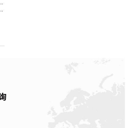
务中心｜最新地址及服务热线权威信息公示（2026年6月最新）
服务中心｜热线与地址权威信息公示（2026年6月最新）
询