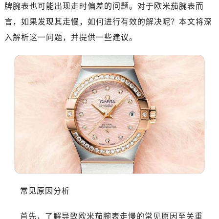
宁波市江北区大闸南路500号来福士广场办公楼20层2009室（需提前预约）
牌腕表也可能出现走时偏差的问题。对于欧米茄腕表而
杭州市上城区钱江路1366号华润大厦写字楼A座5层503-5室（需提前预约）
言，如果发现其走慢，如何进行有效的解决呢？本文将深
金华市金东区东市南街777号金华万达广场写字楼4号楼22层2209室（需提前预约）
入解析这一问题，并提供一些建议。
绍兴市越城区胜利东路379号世茂天际中心写字楼8层805室（需提前预约）
嘉兴市南湖区广益路705号嘉兴世界贸易中心写字楼A座13层1304室（需提前预约）
南昌市红谷滩新区红谷中大道998号绿地双子塔（中央广场）A1座办公楼14层07室（需提前预约）
济南市历下区经十路11111号华润中心写字楼（万象城）15层1508室（需提前预约）
广州市天河区天河路230号万菱汇国际中心写字楼A塔7层704室（需提前预约）
广州市越秀区环市东路371-375号世界贸易中心大厦南塔写字楼15层07室（需提前预约）
深圳市罗湖区深南东路5001号华润大厦写字楼17层1701室（需提前预约）
惠州市惠城区江北文昌一路7号华贸大厦写字楼1座30层05室（需提前预约）
厦门市思明区湖滨东路95号华润大厦写字楼B座11层1104室（需提前预约）
福州市鼓楼区五四路128-1号恒力城写字楼15层03室（需提前预约）
成都市锦江区人民东路6号SAC东原中心写字楼24层2406B室（需提前预约）
常见原因分析
重庆市江北区观音桥步行街2号融恒时代广场写字楼9层902室（需提前预约）
长沙市芙蓉区定王台街道建湘路393号世茂环球金融中心写字楼（芙蓉广场）10层13室（需提前预约）
首先，了解导致欧米茄腕表走慢的常见原因至关重