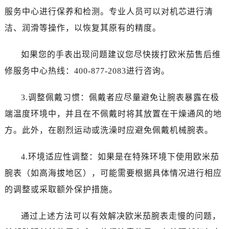
泉州市丰泽区宝洲路729号浦西万达中心写字楼A座7楼709室（需提前预约）
服务中心进行保养和检测。专业人员可以对机芯进行清
青岛市南区山东路6号华润大厦B座22层04室（需提前预约）
洁、润滑等操作，以恢复其原有的精度。
烟台市芝罘区胜利路139号万达金融中心A座907室（需提前预约）
长春市朝阳区西安大路727号中银大厦A座(旺进大厦)18层09室（需提前预约）
如果您的手表出现问题建议您尽快拨打欧米茄售后维
贵阳市南明区都司高架桥路33号亨特国际金融中心14楼14D（需提前预约）
修服务中心热线：400-877-2083进行咨询。
昆明市盘龙区北京路928号同德昆明广场写字楼10层06室（需提前预约）
石家庄市长安区中山东路39号勒泰中心写字楼B座13层07室（需提前预约）
3.调整佩戴习惯：佩戴者应尽量避免让腕表暴露在极
西安市碑林区南关正街88号华侨城长安国际中心E座6楼10室（需提前预约）
端温度环境中，并且在不佩戴时将其放置在干燥通风的地
海口市龙华区金贸东路5号海口华润大厦B座17层1707室（需提前预约）
方。此外，在剧烈运动或洗澡时应避免佩戴机械腕表。
唐山市路南区新华东道100号万达广场写字楼A座10层1002室（需提前预约）
台州市椒江区东海大道1800号腾达中心东1幢20楼2002室（需提前预约）
4.环境适应性调整：如果是在特殊环境下使用欧米茄
黑龙江省大庆市萨尔图区会战大街卡地亚售后服务中心（需提前预约）
腕表（如高海拔地区），可能需要根据具体情况进行相应
黑龙江省鹤岗市向阳区红军路卡地亚售后服务中心（需提前预约）
的调整或采取额外保护措施。
黑龙江省黑河市爱辉区中央街卡地亚售后服务中心（需提前预约）
黑龙江省鸡西市鸡冠区红军路卡地亚售后服务中心（需提前预约）
通过上述方法可以有效解决欧米茄腕表走慢的问题，
黑龙江省佳木斯市向阳区长安路卡地亚售后服务中心（需提前预约）