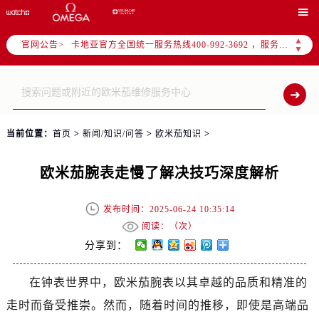
2026年6月卡地亚中国区售后服务网络优化升级公告

2026年6月卡地亚全国官方售后客户服务热线：400-992-3692
▲
官网公告>
卡地亚官方全国统一服务热线400-992-3692 ，服务覆盖中国大陆、香港、澳门、台湾全部区域
▼
港澳台无独立专线，需直接拨打本统一热线获取售后、咨询等相关服务。
2026年6月卡地亚售后服务中心最新网点地址：
北京市东城区东长安街1号东方广场写字楼W3座6层602室（需提前预约）
北京市朝阳区建国门外大街甲6号华熙国际中心写字楼D座11层1102室（需提前预约）
当前位置：
首页
>
新闻/知识/问答
>
欧米茄知识
>
天津市和平区赤峰道136号天津国际金融中心写字楼26层2603室（需提前预约）
上海市徐汇区虹桥路3号港汇中心写字楼2座37层3705室（需提前预约）
欧米茄腕表走慢了解决技巧深度解析
上海市黄浦区南京东路299号宏伊国际广场写字楼8层806室（需提前预约）
南京市秦淮区中山南路1号（新街口）南京中心写字楼22层C1-1室（需提前预约）
发布时间：2025-06-24 10:35:14
常州市新北区龙锦路1590号现代传媒中心写字楼5号楼10层1008室（需提前预约）
阅读：（
次）
徐州市鼓楼区淮海东路29号苏宁广场IFC国际金融中心写字楼35层3508室（需提前预约）
分享到：
扬州市邗江区国展路29号星耀天地写字楼1号楼18层1803室（需提前预约）
在钟表世界中，欧米茄腕表以其卓越的品质和精准的
盐城市盐都区世纪大道5号盐城金融城写字楼1号楼16层1604室（需提前预约）
走时而备受推崇。然而，随着时间的推移，即使是高端品
泰州市海陵区永定东路399号置地商务中心东塔写字楼（华润万象城）17层1706室（需提前预约）