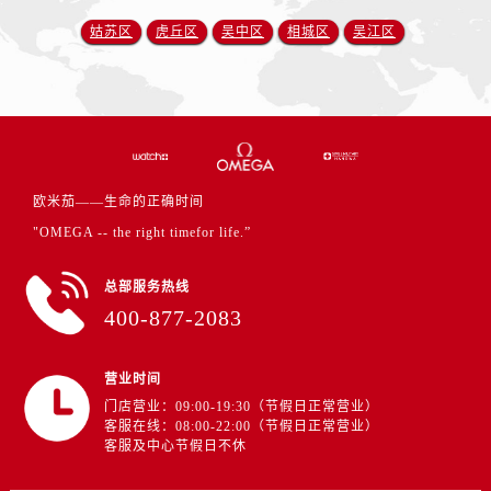
安徽省六安市金安区解放中路卡地亚售后服务中心（需提前预约）
姑苏区
虎丘区
吴中区
相城区
吴江区
安徽省马鞍山市雨山区湖南西路卡地亚售后服务中心（需提前预约）
安徽省宿州市埇桥区人民中路卡地亚售后服务中心（需提前预约）
安徽省铜陵市铜官区石城大道卡地亚售后服务中心（需提前预约）
安徽省芜湖市镜湖区中山路步行街卡地亚售后服务中心（需提前预约）
安徽省宣城市宣州区叠嶂西路卡地亚售后服务中心（需提前预约）
福建省龙岩市新罗区九一南路卡地亚售后服务中心（需提前预约）
欧米茄——生命的正确时间
福建省南平市建阳区人民西路卡地亚售后服务中心（需提前预约）
"OMEGA -- the right timefor life.”
福建省宁德市蕉城区天湖东路卡地亚售后服务中心（需提前预约）
福建省莆田市城厢区霞林街道荔华东大道卡地亚售后服务中心（需提前预约）
总部服务热线
400-877-2083
福建省三明市三元区东乾二路卡地亚售后服务中心（需提前预约）
福建省漳州市龙文区步港路卡地亚售后服务中心（需提前预约）
江苏省常州市新北区龙锦路1590号现代传媒中心5号楼10层1008室卡地亚售后服务中心（需提前预约）
营业时间
门店营业：09:00-19:30（节假日正常营业）
江苏省淮安市清江浦区淮海北路卡地亚售后服务中心（需提前预约）
客服在线：08:00-22:00（节假日正常营业）
江苏省连云港市海州区通灌北路卡地亚售后服务中心（需提前预约）
客服及中心节假日不休
江苏省南京市秦淮区中山南路1号南京中心22层22-C1-C3室卡地亚售后服务中心（需提前预约）