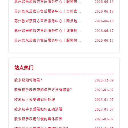
苏州欧米茄官方售后服务中心｜服务热线及具体地址权威信息公示（2026年6月最新）
2026-06-19
内蒙古自治区阿拉善盟市左旗土尔扈特大街卡地亚售后服务中心（需提前预约）
内蒙古自治区巴彦淖尔市临河区新华街卡地亚售后服务中心（需提前预约）
苏州欧米茄官方售后服务中心｜全新官方服务电话与地址权威信息公示（2026年6月最新）
2026-06-18
内蒙古自治区包头市青山区幸福路甲3号王府井百货名表维修卡地亚售后服务中心（需提前预约）
苏州欧米茄官方售后服务中心｜网点地址及热线权威信息公示（2026年6月最新）
2026-06-18
内蒙古自治区赤峰市红山区哈达街卡地亚售后服务中心（需提前预约）
苏州欧米茄官方售后服务中心｜详细地址与售后电话权威信息公示（2026年6月最新）
2026-06-17
内蒙古自治区鄂尔多斯市东胜区伊金霍洛街卡地亚售后服务中心（需提前预约）
苏州欧米茄官方售后服务中心｜服务热线及办公地址权威信息公示（2026年6月最新）
2026-06-17
内蒙古自治区呼伦贝尔市海拉尔区中央街卡地亚售后服务中心（需提前预约）
内蒙古自治区通辽市科尔沁区明仁大街卡地亚售后服务中心（需提前预约）
内蒙古自治区乌海市海勃湾区人民南路卡地亚售后服务中心（需提前预约）
内蒙古自治区乌兰察布市集宁区恩和大街卡地亚售后服务中心（需提前预约）
站点热门
内蒙古自治区锡林郭勒盟市锡林浩特市光明街与额尔敦路交叉口卡地亚售后服务中心（需提前预约）
欧米茄如何消磁？
2022-12-09
内蒙古自治区兴安盟市乌兰浩特市兴安大街卡地亚售后服务中心（需提前预约）
欧米茄手表表带的保养方法有哪些？
2023-01-07
山西省大同市平城区迎宾街卡地亚售后服务中心（需提前预约）
山西省晋城市城区黄华街卡地亚售后服务中心（需提前预约）
欧米茄手表受磁如何处理
2023-01-07
山西省晋中市榆次区顺城街卡地亚售后服务中心（需提前预约）
欧米茄手表受磁如何正确消磁
2023-01-07
山西省临汾市尧都区解放路卡地亚售后服务中心（需提前预约）
欧米茄手表走时慢的具体原因
2023-01-07
山西省吕梁市离石区永宁中路与建设街交叉口卡地亚售后服务中心（需提前预约）