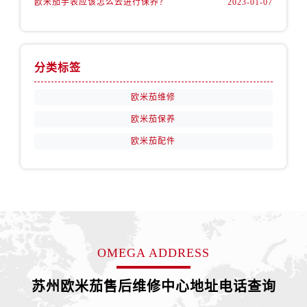
欧米茄手表应该怎么去进行保养？
2023-01-07
山西省朔州市朔城区怡西路与鄯阳西街交汇处卡地亚售后服务中心（需提前预约）
山西省忻州市忻府区和平东街与七一南路交叉口卡地亚售后服务中心（需提前预约）
山西省阳泉市郊区平阳东街与新城大道交叉口卡地亚售后服务中心（需提前预约）
山西省运城市盐湖区河东街卡地亚售后服务中心（需提前预约）
分类标签
山西省长治市潞州区英雄中路卡地亚售后服务中心（需提前预约）
欧米茄维修
山西省太原市迎泽区迎泽街道解放路15号亨得利名表维修授权店3楼卡地亚售后服务中心（需提前预约）
欧米茄保养
天津市和平区赤峰道136号天津国际金融中心26层2603室卡地亚售后服务中心（需提前预约）
安徽省安庆市迎江区人民路卡地亚售后服务中心（需提前预约）
欧米茄配件
安徽省蚌埠市蚌山区淮河路卡地亚售后服务中心（需提前预约）
安徽省亳州市谯城区魏武大道卡地亚售后服务中心（需提前预约）
安徽省池州市贵池区长江路卡地亚售后服务中心（需提前预约）
安徽省滁州市琅琊区南谯北路卡地亚售后服务中心（需提前预约）
安徽省阜阳市颍州区颍州北路卡地亚售后服务中心（需提前预约）
OMEGA ADDRESS
安徽省淮北市相山区淮海路卡地亚售后服务中心（需提前预约）
安徽省淮南市田家庵区国庆中路卡地亚售后服务中心（需提前预约）
苏州欧米茄售后维修中心地址电话查询
安徽省黄山市屯溪区黄山西路卡地亚售后服务中心（需提前预约）