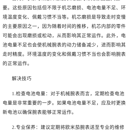
郑州市二七区铭功路10号华润大厦写字楼29层2905室（需提前预约）
要。这些原因包括但不限于机芯磨损、电池电量不足、环
太原市迎泽区解放路15号亨得利名表服务中心（品牌授权店）3层整层（需提前预约）
境温度变化、佩戴习惯不当等。机芯磨损是导致走时变慢
沈阳市沈河区中街路137号亨得利名表服务中心（品牌授权店）1层整层（需提前预约）
的主要原因之一，因为随着时间的推移，机芯内部的零件
沈阳市沈河区中街路83号亨得利名表服务中心（品牌授权店）1层整层（需提前预约）
乌鲁木齐市天山区红山路26号时代广场（CCMALL）C座17层17-B（需提前预约）
可能会出现磨损或松动，从而影响其正常运作。此外，电
温州市鹿城区锦绣路1067号置信广场10层1015室（需提前预约）
池电量不足也会使机械腕表的动力储备减少，进而影响其
哈尔滨市道里区友谊西路600号富力中心T2座写字楼29层03室（需提前预约，营业时间：8:30-18:30）
走时精度。环境温度的变化和佩戴习惯不当也会影响腕表
大连市中山区人民路15号国际金融大厦7层G室（需提前预约）
的正常运作。
佛山市禅城区季华五路57号万科金融中心C座12层1205室（需提前预约）
东莞市东城街道鸿福东路1号民盈国贸中心T1写字楼9层907室（需提前预约）
解决技巧
无锡市梁溪区人民中路139号恒隆广场写字楼1座11层1104室（需提前预约）
南通市崇川区工农路57号圆融广场写字楼16层1603室（需提前预约）
1.检查电池电量：对于机械腕表而言，定期检查电池
苏州市苏州工业园区星港街199号苏州中心办公楼C座22层08室（需提前预约）
电量是非常重要的一步。如果电池电量不足，应及时更换
武汉市江汉区解放大道686号世界贸易大厦38层09室（需提前预约）
新电池以确保腕表能够正常运作。
南宁市青秀区金湖路59号地王大厦12楼1224室（需提前预约）
合肥市蜀山区潜山路111号万象城华润大厦B座12楼03室（需提前预约）
2.专业保养：建议定期将欧米茄腕表送至专业的维修