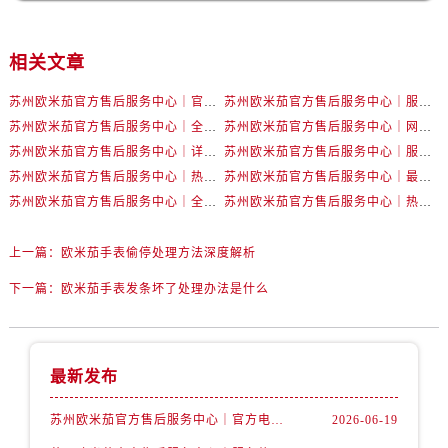
辽宁省本溪市平山区胜利路卡地亚售后服务中心（需提前预约）
辽宁省朝阳市双塔区新华路卡地亚售后服务中心（需提前预约）
相关文章
辽宁省丹东市振兴区七经街卡地亚售后服务中心（需提前预约）
辽宁省抚顺市新抚区东一路卡地亚售后服务中心（需提前预约）
苏州欧米茄官方售后服务中心｜官方电话和网点地址权威信息公示（2026年6月最新）
苏州欧米茄官方售后服务中心｜服务热线及具体地址权威信息公示（2026年6月最新）
辽宁省阜新市海州区解放大街卡地亚售后服务中心（需提前预约）
苏州欧米茄官方售后服务中心｜全新官方服务电话与地址权威信息公示（2026年6月最新）
苏州欧米茄官方售后服务中心｜网点地址及热线权威信息公示（2026年6月最新）
辽宁省葫芦岛市连山区中央路卡地亚售后服务中心（需提前预约）
苏州欧米茄官方售后服务中心｜详细地址与售后电话权威信息公示（2026年6月最新）
苏州欧米茄官方售后服务中心｜服务热线及办公地址权威信息公示（2026年6月最新）
辽宁省锦州市古塔区中央大街卡地亚售后服务中心（需提前预约）
苏州欧米茄官方售后服务中心｜热线电话与网点地址权威信息公示（2026年6月最新）
苏州欧米茄官方售后服务中心｜最新地址及服务热线权威信息公示（2026年6月最新）
苏州欧米茄官方售后服务中心｜全新维修门店地址及电话权威信息公示（2026年6月最新）
苏州欧米茄官方售后服务中心｜热线与地址权威信息公示（2026年6月最新）
辽宁省辽阳市白塔区新运大街卡地亚售后服务中心（需提前预约）
辽宁省盘锦市兴隆台区石油大街卡地亚售后服务中心（需提前预约）
上一篇：
欧米茄手表偷停处理方法深度解析
辽宁省铁岭市银州区南马路卡地亚售后服务中心（需提前预约）
辽宁省营口市站前区市府路与渤海大街交叉口卡地亚售后服务中心（需提前预约）
下一篇：
欧米茄手表发条坏了处理办法是什么
辽宁省沈阳市沈河区中街路137号亨得利名表维修授权店1楼卡地亚售后服务中心（需提前预约）
辽宁省沈阳市沈河区中街路83号亨得利名表维修授权店1楼卡地亚售后服务中心（需提前预约）
北京市朝阳区建国门外大街甲6号华熙国际中心D座11层1102室卡地亚售后服务中心（需提前预约）
最新发布
北京市东城区东长安街1号王府井东方广场W3座6层602室卡地亚售后服务中心（需提前预约）
苏州欧米茄官方售后服务中心｜官方电话和网点地址权威信息公示（2026年6月最新）
2026-06-19
河北省保定市竞秀区朝阳北大街北国先天下卡地亚售后服务中心（需提前预约）