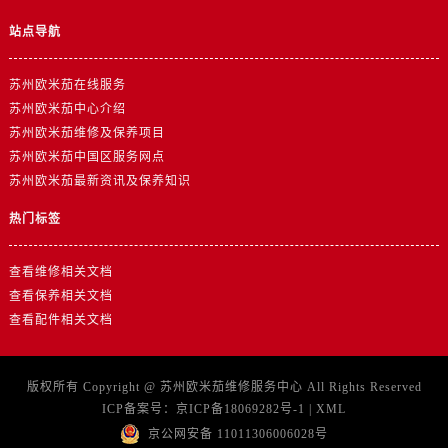
江苏省宿迁市宿城区西湖路卡地亚售后服务中心（需提前预约）
站点导航
江苏省泰州市海陵区永定东路399号置地商务中心东塔（华润万象城）17层1706室卡地亚售后服务中心（需提前预约）
江苏省徐州市鼓楼区淮海东路29号苏宁广场IFC国际金融中心35层3508室卡地亚售后服务中心（需提前预约）
苏州欧米茄在线服务
江苏省盐城市盐都区世纪大道5号盐城金融城写字楼1号楼16层1604室卡地亚售后服务中心（需提前预约）
苏州欧米茄中心介绍
江苏省扬州市邗江区国展路29号星耀天地写字楼1号楼18层1803室卡地亚售后服务中心（需提前预约）
苏州欧米茄维修及保养项目
江苏省镇江市京口区中山东路卡地亚售后服务中心（需提前预约）
苏州欧米茄中国区服务网点
江西省抚州市临川区赣东大道卡地亚售后服务中心（需提前预约）
苏州欧米茄最新资讯及保养知识
江西省赣州市章贡区文清路卡地亚售后服务中心（需提前预约）
热门标签
江西省吉安市吉州区井冈山大道卡地亚售后服务中心（需提前预约）
江西省景德镇市珠山区珠山中路卡地亚售后服务中心（需提前预约）
查看维修相关文档
江西省九江市浔阳区浔阳路卡地亚售后服务中心（需提前预约）
查看保养相关文档
江西省南昌市红谷滩新区红谷中大道998号绿地双子塔（中央广场）A1座办公楼14层1407室卡地亚售后服务中心（需提前预约）
查看配件相关文档
江西省萍乡市安源区萍安北大道与康庄路交叉口卡地亚售后服务中心（需提前预约）
江西省上饶市信州区滨江西路卡地亚售后服务中心（需提前预约）
版权所有 Copyright @
苏州欧米茄维修服务中心
All Rights Reserved
江西省新余市渝水区北湖西路卡地亚售后服务中心（需提前预约）
ICP备案号：
京ICP备18069282号-1
|
XML
江西省宜春市袁州区中山中路卡地亚售后服务中心（需提前预约）
京公网安备 11011306006028号