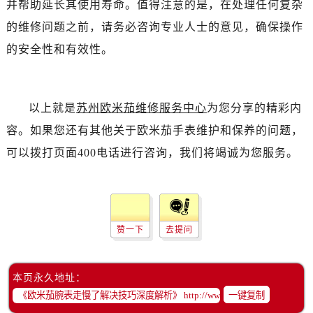
并帮助延长其使用寿命。值得注意的是，在处理任何复杂
黑龙江省牡丹江市东安区太平路卡地亚售后服务中心（需提前预约）
黑龙江省七台河市桃山区大同街卡地亚售后服务中心（需提前预约）
的维修问题之前，请务必咨询专业人士的意见，确保操作
黑龙江省齐齐哈尔市龙沙区龙华路卡地亚售后服务中心（需提前预约）
的安全性和有效性。
黑龙江省双鸭山市尖山区新兴大街卡地亚售后服务中心（需提前预约）
黑龙江省绥化市北林区新华街与康庄路交叉口卡地亚售后服务中心（需提前预约）
黑龙江省伊春市伊美区通河路卡地亚售后服务中心（需提前预约）
以上就是
苏州欧米茄维修服务中心
为您分享的精彩内
吉林省白城市洮北区明仁南街卡地亚售后服务中心（需提前预约）
容。如果您还有其他关于欧米茄手表维护和保养的问题，
吉林省白山市浑江区浑江大街卡地亚售后服务中心（需提前预约）
可以拨打页面400电话进行咨询，我们将竭诚为您服务。
吉林省吉林市船营区河南街卡地亚售后服务中心（需提前预约）
吉林省辽源市龙山区人民大街卡地亚售后服务中心（需提前预约）
吉林省梅河口市新华街道梅河大街卡地亚售后服务中心（需提前预约）
吉林省四平市铁东区紫气大路与南九经街交汇处卡地亚售后服务中心（需提前预约）
赞一下
去提问
吉林省松原市宁江区五环大街卡地亚售后服务中心（需提前预约）
吉林省通化市东昌区环通乡江南大街卡地亚售后服务中心（需提前预约）
本页永久地址：
吉林省延边市延吉市解放路卡地亚售后服务中心（需提前预约）
一键复制
辽宁省鞍山市铁东区站前街卡地亚售后服务中心（需提前预约）