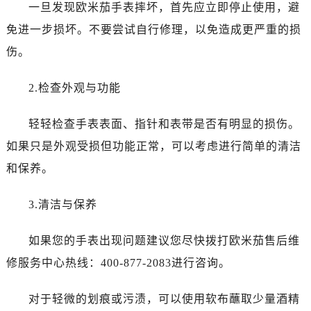
佛山市禅城区季华五路57号万科金融中心C座12层1205室（需提前预约）
一旦发现欧米茄手表摔坏，首先应立即停止使用，避
东莞市东城街道鸿福东路1号民盈国贸中心T1写字楼9层907室（需提前预约）
免进一步损坏。不要尝试自行修理，以免造成更严重的损
无锡市梁溪区人民中路139号恒隆广场写字楼1座11层1104室（需提前预约）
伤。
南通市崇川区工农路57号圆融广场写字楼16层1603室（需提前预约）
苏州市苏州工业园区星港街199号苏州中心办公楼C座22层08室（需提前预约）
2.检查外观与功能
武汉市江汉区解放大道686号世界贸易大厦38层09室（需提前预约）
南宁市青秀区金湖路59号地王大厦12楼1224室（需提前预约）
轻轻检查手表表面、指针和表带是否有明显的损伤。
合肥市蜀山区潜山路111号万象城华润大厦B座12楼03室（需提前预约）
如果只是外观受损但功能正常，可以考虑进行简单的清洁
泉州市丰泽区宝洲路729号浦西万达中心写字楼A座7楼709室（需提前预约）
和保养。
青岛市南区山东路6号华润大厦B座22层04室（需提前预约）
烟台市芝罘区胜利路139号万达金融中心A座907室（需提前预约）
3.清洁与保养
长春市朝阳区西安大路727号中银大厦A座(旺进大厦)18层09室（需提前预约）
贵阳市南明区都司高架桥路33号亨特国际金融中心14楼14D（需提前预约）
如果您的手表出现问题建议您尽快拨打欧米茄售后维
昆明市盘龙区北京路928号同德昆明广场写字楼10层06室（需提前预约）
修服务中心热线：400-877-2083进行咨询。
石家庄市长安区中山东路39号勒泰中心写字楼B座13层07室（需提前预约）
西安市碑林区南关正街88号华侨城长安国际中心E座6楼10室（需提前预约）
对于轻微的划痕或污渍，可以使用软布蘸取少量酒精