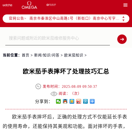
上海市徐汇区虹桥路3号港汇中心写字楼2座37层3705室（需提前预约）

上海市黄浦区南京东路299号宏伊国际广场写字楼8层806室（需提前预约）
▲
官网公告>
南京市秦淮区中山南路1号（新街口）南京中心写字楼22层C1-1室（需提前预约）
▼
常州市新北区龙锦路1590号现代传媒中心写字楼5号楼10层1008室（需提前预约）
徐州市鼓楼区淮海东路29号苏宁广场IFC国际金融中心写字楼35层3508室（需提前预约）
扬州市邗江区国展路29号星耀天地写字楼1号楼18层1803室（需提前预约）
盐城市盐都区世纪大道5号盐城金融城写字楼1号楼16层1604室（需提前预约）
当前位置：
首页
>
新闻/知识/问答
>
欧米茄知识
>
泰州市海陵区永定东路399号置地商务中心东塔写字楼（华润万象城）17层1706室（需提前预约）
宁波市江北区大闸南路500号来福士广场办公楼20层2009室（需提前预约）
欧米茄手表摔坏了处理技巧汇总
杭州市上城区钱江路1366号华润大厦写字楼A座5层503-5室（需提前预约）
金华市金东区东市南街777号金华万达广场写字楼4号楼22层2209室（需提前预约）
发布时间：2025-08-09 09:50:37
绍兴市越城区胜利东路379号世茂天际中心写字楼8层805室（需提前预约）
阅读：（
次）
嘉兴市南湖区广益路705号嘉兴世界贸易中心写字楼A座13层1304室（需提前预约）
分享到：
南昌市红谷滩新区红谷中大道998号绿地双子塔（中央广场）A1座办公楼14层07室（需提前预约）
欧米茄手表摔坏后，正确的处理方式不仅能延长手表
济南市历下区经十路11111号华润中心写字楼（万象城）15层1508室（需提前预约）
的使用寿命，还能保持其美观和功能。面对摔坏的手表，
广州市天河区天河路230号万菱汇国际中心写字楼A塔7层704室（需提前预约）