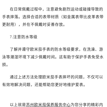
吉林省吉林市船营区河南街卡地亚售后服务中心（需提前预约）
吉林省辽源市龙山区人民大街卡地亚售后服务中心（需提前预约）
在日常佩戴过程中，注意避免剧烈运动或碰撞导致的
吉林省梅河口市新华街道梅河大街卡地亚售后服务中心（需提前预约）
手表摔落。选择合适的表带材质（如金属表带比皮革表带
吉林省四平市铁东区紫气大路与南九经街交汇处卡地亚售后服务中心（需提前预约）
更耐用），并在不佩戴时妥善存放。
吉林省松原市宁江区五环大街卡地亚售后服务中心（需提前预约）
吉林省通化市东昌区环通乡江南大街卡地亚售后服务中心（需提前预约）
7.注意防水等级
吉林省延边市延吉市解放路卡地亚售后服务中心（需提前预约）
辽宁省鞍山市铁东区站前街卡地亚售后服务中心（需提前预约）
了解并遵守欧米茄手表的防水等级要求，在洗澡、游
辽宁省本溪市平山区胜利路卡地亚售后服务中心（需提前预约）
泳等潮湿环境下减少佩戴时间。这有助于保护手表免受水
辽宁省朝阳市双塔区新华路卡地亚售后服务中心（需提前预约）
损。
辽宁省丹东市振兴区七经街卡地亚售后服务中心（需提前预约）
辽宁省抚顺市新抚区东一路卡地亚售后服务中心（需提前预约）
通过上述方法处理欧米茄手表摔坏的问题，不仅可以
辽宁省阜新市海州区解放大街卡地亚售后服务中心（需提前预约）
有效地解决问题，还能帮助您更好地维护爱表。
辽宁省葫芦岛市连山区中央路卡地亚售后服务中心（需提前预约）
辽宁省锦州市古塔区中央大街卡地亚售后服务中心（需提前预约）
辽宁省辽阳市白塔区新运大街卡地亚售后服务中心（需提前预约）
以上就是
苏州欧米茄保养服务中心
为您分享的精彩内