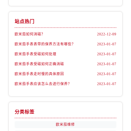
安徽省蚌埠市蚌山区淮河路卡地亚售后服务中心（需提前预约）
安徽省亳州市谯城区魏武大道卡地亚售后服务中心（需提前预约）
安徽省池州市贵池区长江路卡地亚售后服务中心（需提前预约）
站点热门
安徽省滁州市琅琊区南谯北路卡地亚售后服务中心（需提前预约）
欧米茄如何消磁？
2022-12-09
安徽省阜阳市颍州区颍州北路卡地亚售后服务中心（需提前预约）
安徽省淮北市相山区淮海路卡地亚售后服务中心（需提前预约）
欧米茄手表表带的保养方法有哪些？
2023-01-07
安徽省淮南市田家庵区国庆中路卡地亚售后服务中心（需提前预约）
欧米茄手表受磁如何处理
2023-01-07
安徽省黄山市屯溪区黄山西路卡地亚售后服务中心（需提前预约）
欧米茄手表受磁如何正确消磁
2023-01-07
安徽省六安市金安区解放中路卡地亚售后服务中心（需提前预约）
欧米茄手表走时慢的具体原因
2023-01-07
安徽省马鞍山市雨山区湖南西路卡地亚售后服务中心（需提前预约）
安徽省宿州市埇桥区人民中路卡地亚售后服务中心（需提前预约）
欧米茄手表应该怎么去进行保养？
2023-01-07
安徽省铜陵市铜官区石城大道卡地亚售后服务中心（需提前预约）
安徽省芜湖市镜湖区中山路步行街卡地亚售后服务中心（需提前预约）
安徽省宣城市宣州区叠嶂西路卡地亚售后服务中心（需提前预约）
分类标签
福建省龙岩市新罗区九一南路卡地亚售后服务中心（需提前预约）
欧米茄维修
福建省南平市建阳区人民西路卡地亚售后服务中心（需提前预约）