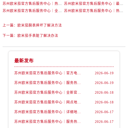
内蒙古自治区乌兰察布市集宁区恩和大街卡地亚售后服务中心（需提前预约）
苏州欧米茄官方售后服务中心｜热线电话与网点地址权威信息公示（2026年6月最新）
苏州欧米茄官方售后服务中心｜最新地址及服务热线权威信息公示（2026年6月最新）
内蒙古自治区锡林郭勒盟市锡林浩特市光明街与额尔敦路交叉口卡地亚售后服务中心（需提前预约）
苏州欧米茄官方售后服务中心｜全新维修门店地址及电话权威信息公示（2026年6月最新）
苏州欧米茄官方售后服务中心｜热线与地址权威信息公示（2026年6月最新）
内蒙古自治区兴安盟市乌兰浩特市兴安大街卡地亚售后服务中心（需提前预约）
上一篇：
欧米茄腕表摔坏了解决方法
山西省大同市平城区迎宾街卡地亚售后服务中心（需提前预约）
山西省晋城市城区黄华街卡地亚售后服务中心（需提前预约）
下一篇：
欧米茄手表脏了解决办法
山西省晋中市榆次区顺城街卡地亚售后服务中心（需提前预约）
山西省临汾市尧都区解放路卡地亚售后服务中心（需提前预约）
山西省吕梁市离石区永宁中路与建设街交叉口卡地亚售后服务中心（需提前预约）
最新发布
山西省朔州市朔城区怡西路与鄯阳西街交汇处卡地亚售后服务中心（需提前预约）
苏州欧米茄官方售后服务中心｜官方电话和网点地址权威信息公示（2026年6月最新）
2026-06-19
山西省忻州市忻府区和平东街与七一南路交叉口卡地亚售后服务中心（需提前预约）
山西省阳泉市郊区平阳东街与新城大道交叉口卡地亚售后服务中心（需提前预约）
苏州欧米茄官方售后服务中心｜服务热线及具体地址权威信息公示（2026年6月最新）
2026-06-19
山西省运城市盐湖区河东街卡地亚售后服务中心（需提前预约）
苏州欧米茄官方售后服务中心｜全新官方服务电话与地址权威信息公示（2026年6月最新）
2026-06-18
山西省长治市潞州区英雄中路卡地亚售后服务中心（需提前预约）
苏州欧米茄官方售后服务中心｜网点地址及热线权威信息公示（2026年6月最新）
2026-06-18
山西省太原市迎泽区迎泽街道解放路15号亨得利名表维修授权店3楼卡地亚售后服务中心（需提前预约）
苏州欧米茄官方售后服务中心｜详细地址与售后电话权威信息公示（2026年6月最新）
2026-06-17
天津市和平区赤峰道136号天津国际金融中心26层2603室卡地亚售后服务中心（需提前预约）
苏州欧米茄官方售后服务中心｜服务热线及办公地址权威信息公示（2026年6月最新）
2026-06-17
安徽省安庆市迎江区人民路卡地亚售后服务中心（需提前预约）