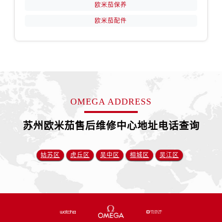
福建省宁德市蕉城区天湖东路卡地亚售后服务中心（需提前预约）
欧米茄保养
福建省莆田市城厢区霞林街道荔华东大道卡地亚售后服务中心（需提前预约）
欧米茄配件
福建省三明市三元区东乾二路卡地亚售后服务中心（需提前预约）
福建省漳州市龙文区步港路卡地亚售后服务中心（需提前预约）
江苏省常州市新北区龙锦路1590号现代传媒中心5号楼10层1008室卡地亚售后服务中心（需提前预约）
江苏省淮安市清江浦区淮海北路卡地亚售后服务中心（需提前预约）
江苏省连云港市海州区通灌北路卡地亚售后服务中心（需提前预约）
OMEGA ADDRESS
江苏省南京市秦淮区中山南路1号南京中心22层22-C1-C3室卡地亚售后服务中心（需提前预约）
江苏省宿迁市宿城区西湖路卡地亚售后服务中心（需提前预约）
苏州欧米茄售后维修中心地址电话查询
江苏省泰州市海陵区永定东路399号置地商务中心东塔（华润万象城）17层1706室卡地亚售后服务中心（需提前预约）
江苏省徐州市鼓楼区淮海东路29号苏宁广场IFC国际金融中心35层3508室卡地亚售后服务中心（需提前预约）
姑苏区
虎丘区
吴中区
相城区
吴江区
江苏省盐城市盐都区世纪大道5号盐城金融城写字楼1号楼16层1604室卡地亚售后服务中心（需提前预约）
江苏省扬州市邗江区国展路29号星耀天地写字楼1号楼18层1803室卡地亚售后服务中心（需提前预约）
江苏省镇江市京口区中山东路卡地亚售后服务中心（需提前预约）
江西省抚州市临川区赣东大道卡地亚售后服务中心（需提前预约）
江西省赣州市章贡区文清路卡地亚售后服务中心（需提前预约）