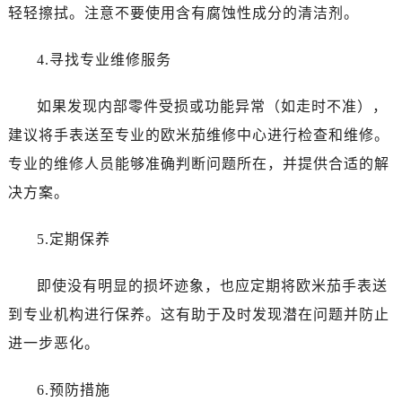
海口市龙华区金贸东路5号海口华润大厦B座17层1707室（需提前预约）
轻轻擦拭。注意不要使用含有腐蚀性成分的清洁剂。
唐山市路南区新华东道100号万达广场写字楼A座10层1002室（需提前预约）
台州市椒江区东海大道1800号腾达中心东1幢20楼2002室（需提前预约）
4.寻找专业维修服务
黑龙江省大庆市萨尔图区会战大街卡地亚售后服务中心（需提前预约）
如果发现内部零件受损或功能异常（如走时不准），
黑龙江省鹤岗市向阳区红军路卡地亚售后服务中心（需提前预约）
黑龙江省黑河市爱辉区中央街卡地亚售后服务中心（需提前预约）
建议将手表送至专业的欧米茄维修中心进行检查和维修。
黑龙江省鸡西市鸡冠区红军路卡地亚售后服务中心（需提前预约）
专业的维修人员能够准确判断问题所在，并提供合适的解
黑龙江省佳木斯市向阳区长安路卡地亚售后服务中心（需提前预约）
决方案。
黑龙江省牡丹江市东安区太平路卡地亚售后服务中心（需提前预约）
黑龙江省七台河市桃山区大同街卡地亚售后服务中心（需提前预约）
5.定期保养
黑龙江省齐齐哈尔市龙沙区龙华路卡地亚售后服务中心（需提前预约）
黑龙江省双鸭山市尖山区新兴大街卡地亚售后服务中心（需提前预约）
即使没有明显的损坏迹象，也应定期将欧米茄手表送
黑龙江省绥化市北林区新华街与康庄路交叉口卡地亚售后服务中心（需提前预约）
到专业机构进行保养。这有助于及时发现潜在问题并防止
黑龙江省伊春市伊美区通河路卡地亚售后服务中心（需提前预约）
进一步恶化。
吉林省白城市洮北区明仁南街卡地亚售后服务中心（需提前预约）
吉林省白山市浑江区浑江大街卡地亚售后服务中心（需提前预约）
6.预防措施