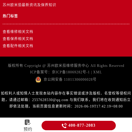
山东省泰安市泰山区财源街道泰山大街卡地亚售后服务中心（需提前预约）
苏州欧米茄最新资讯及保养知识
山东省威海市环翠区新威海路89号振华商厦一楼名表维修卡地亚售后服务中心（需提前预约）
热门标签
山东省潍坊市奎文区东风东街卡地亚售后服务中心（需提前预约）
山东省枣庄市滕州市北辛路与善国路交叉口卡地亚售后服务中心（需提前预约）
查看维修相关文档
山东省淄博市张店区金晶大道卡地亚售后服务中心（需提前预约）
查看保养相关文档
上海市黄浦区南京东路299号宏伊国际广场写字楼8层806室卡地亚售后服务中心（需提前预约）
查看配件相关文档
上海市徐汇区虹桥路3号港汇中心2座37层3705室卡地亚售后服务中心（需提前预约）
浙江省杭州市上城区钱江路1366号华润大厦A座5层503-5室卡地亚售后服务中心（需提前预约）
版权所有 Copyright @
苏州欧米茄维修服务中心
All Rights Reserved
浙江省湖州市吴兴区劳动路卡地亚售后服务中心（需提前预约）
ICP备案号：
京ICP备18069282号-1
|
XML
浙江省嘉兴市南湖区广益路705号嘉兴世界贸易中心A座13层1304室卡地亚售后服务中心（需提前预约）
京公网安备 11011306006028号
浙江省金华市金东区东市南街777号金华万达广场4号楼22楼2209室卡地亚售后服务中心（需提前预约）
浙江省丽水市莲都区解放街卡地亚售后服务中心（需提前预约）
如权利人或知情人士发现本站内容存在事实错误或涉及版权、名誉权等侵权问
题，请通过邮箱：2557628530@qq.com 与我们联系，我们将在收到通知后立
浙江省宁波市江北区大闸南路500号来福士广场办公楼20层2009室卡地亚售后服务中心（需提前预约）
即依法处理。当前页面信息更新时间：2026-06-19T17:42:19+08:00
浙江省衢州市柯城区上街卡地亚售后服务中心（需提前预约）
浙江省绍兴市越城区胜利东路379号世茂天际中心写字楼8层805室卡地亚售后服务中心（需提前预约）


400-877-2083
浙江省舟山市定海区解放东路卡地亚售后服务中心（需提前预约）
预约