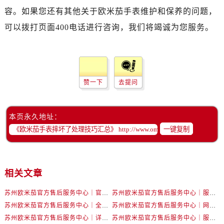
辽宁省盘锦市兴隆台区石油大街卡地亚售后服务中心（需提前预约）
容。如果您还有其他关于欧米茄手表维护和保养的问题，
辽宁省铁岭市银州区南马路卡地亚售后服务中心（需提前预约）
可以拨打页面400电话进行咨询，我们将竭诚为您服务。
辽宁省营口市站前区市府路与渤海大街交叉口卡地亚售后服务中心（需提前预约）
辽宁省沈阳市沈河区中街路137号亨得利名表维修授权店1楼卡地亚售后服务中心（需提前预约）
辽宁省沈阳市沈河区中街路83号亨得利名表维修授权店1楼卡地亚售后服务中心（需提前预约）
北京市朝阳区建国门外大街甲6号华熙国际中心D座11层1102室卡地亚售后服务中心（需提前预约）
赞一下
去提问
北京市东城区东长安街1号王府井东方广场W3座6层602室卡地亚售后服务中心（需提前预约）
河北省保定市竞秀区朝阳北大街北国先天下卡地亚售后服务中心（需提前预约）
内蒙古自治区阿拉善盟市左旗土尔扈特大街卡地亚售后服务中心（需提前预约）
本页永久地址：
一键复制
内蒙古自治区巴彦淖尔市临河区新华街卡地亚售后服务中心（需提前预约）
内蒙古自治区包头市青山区幸福路甲3号王府井百货名表维修卡地亚售后服务中心（需提前预约）
内蒙古自治区赤峰市红山区哈达街卡地亚售后服务中心（需提前预约）
内蒙古自治区鄂尔多斯市东胜区伊金霍洛街卡地亚售后服务中心（需提前预约）
相关文章
内蒙古自治区呼伦贝尔市海拉尔区中央街卡地亚售后服务中心（需提前预约）
苏州欧米茄官方售后服务中心｜官方电话和网点地址权威信息公示（2026年6月最新）
苏州欧米茄官方售后服务中心｜服务热线及具体地址权威信息公示（2026年6月最新）
内蒙古自治区通辽市科尔沁区明仁大街卡地亚售后服务中心（需提前预约）
苏州欧米茄官方售后服务中心｜全新官方服务电话与地址权威信息公示（2026年6月最新）
苏州欧米茄官方售后服务中心｜网点地址及热线权威信息公示（2026年6月最新）
内蒙古自治区乌海市海勃湾区人民南路卡地亚售后服务中心（需提前预约）
苏州欧米茄官方售后服务中心｜详细地址与售后电话权威信息公示（2026年6月最新）
苏州欧米茄官方售后服务中心｜服务热线及办公地址权威信息公示（2026年6月最新）