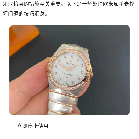
广州市越秀区环市东路371-375号世界贸易中心大厦南塔写字楼15层07室（需提前预约）
采取恰当的措施至关重要。以下是一些处理欧米茄手表摔
深圳市罗湖区深南东路5001号华润大厦写字楼17层1701室（需提前预约）
坏问题的技巧汇总。
惠州市惠城区江北文昌一路7号华贸大厦写字楼1座30层05室（需提前预约）
厦门市思明区湖滨东路95号华润大厦写字楼B座11层1104室（需提前预约）
福州市鼓楼区五四路128-1号恒力城写字楼15层03室（需提前预约）
成都市锦江区人民东路6号SAC东原中心写字楼24层2406B室（需提前预约）
重庆市江北区观音桥步行街2号融恒时代广场写字楼9层902室（需提前预约）
长沙市芙蓉区定王台街道建湘路393号世茂环球金融中心写字楼（芙蓉广场）10层13室（需提前预约）
郑州市二七区铭功路10号华润大厦写字楼29层2905室（需提前预约）
太原市迎泽区解放路15号亨得利名表服务中心（品牌授权店）3层整层（需提前预约）
沈阳市沈河区中街路137号亨得利名表服务中心（品牌授权店）1层整层（需提前预约）
沈阳市沈河区中街路83号亨得利名表服务中心（品牌授权店）1层整层（需提前预约）
乌鲁木齐市天山区红山路26号时代广场（CCMALL）C座17层17-B（需提前预约）
温州市鹿城区锦绣路1067号置信广场10层1015室（需提前预约）
哈尔滨市道里区友谊西路600号富力中心T2座写字楼29层03室（需提前预约，营业时间：8:30-18:30）
1.立即停止使用
大连市中山区人民路15号国际金融大厦7层G室（需提前预约）