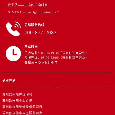
江西省吉安市吉州区井冈山大道卡地亚售后服务中心（需提前预约）
欧米茄——生命的正确时间
江西省景德镇市珠山区珠山中路卡地亚售后服务中心（需提前预约）
"OMEGA -- the right timefor life.”
江西省九江市浔阳区浔阳路卡地亚售后服务中心（需提前预约）
江西省南昌市红谷滩新区红谷中大道998号绿地双子塔（中央广场）A1座办公楼14层1407室卡地亚售后服务中心（需提前预约）
总部服务热线
江西省萍乡市安源区萍安北大道与康庄路交叉口卡地亚售后服务中心（需提前预约）
400-877-2083
江西省上饶市信州区滨江西路卡地亚售后服务中心（需提前预约）
江西省新余市渝水区北湖西路卡地亚售后服务中心（需提前预约）
营业时间
江西省宜春市袁州区中山中路卡地亚售后服务中心（需提前预约）
门店营业：09:00-19:30（节假日正常营业）
客服在线：08:00-22:00（节假日正常营业）
江西省鹰潭市月湖区胜利东路卡地亚售后服务中心（需提前预约）
客服及中心节假日不休
山东省德州市德城区东风中路卡地亚售后服务中心（需提前预约）
山东省东营市东营区济南路卡地亚售后服务中心（需提前预约）
山东省济南市历下区经十路11111号华润中心写字楼（万象城）15层1508室卡地亚售后服务中心（需提前预约）
站点导航
山东省济宁市任城区太白楼路卡地亚售后服务中心（需提前预约）
苏州欧米茄在线服务
山东省莱芜市文化南路8号银座商城名表维修一楼名表维修卡地亚售后服务中心（需提前预约）
苏州欧米茄中心介绍
山东省临沂市兰山区解放路卡地亚售后服务中心（需提前预约）
苏州欧米茄维修及保养项目
山东省日照市东港区烟台路卡地亚售后服务中心（需提前预约）
苏州欧米茄中国区服务网点