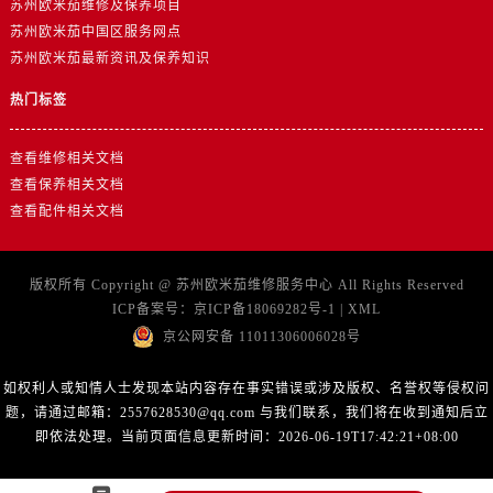
苏州欧米茄维修及保养项目
江西省吉安市吉州区井冈山大道卡地亚售后服务中心（需提前预约）
苏州欧米茄中国区服务网点
江西省景德镇市珠山区珠山中路卡地亚售后服务中心（需提前预约）
苏州欧米茄最新资讯及保养知识
江西省九江市浔阳区浔阳路卡地亚售后服务中心（需提前预约）
热门标签
江西省南昌市红谷滩新区红谷中大道998号绿地双子塔（中央广场）A1座办公楼14层1407室卡地亚售后服务中心（需提前预约）
江西省萍乡市安源区萍安北大道与康庄路交叉口卡地亚售后服务中心（需提前预约）
查看维修相关文档
江西省上饶市信州区滨江西路卡地亚售后服务中心（需提前预约）
查看保养相关文档
江西省新余市渝水区北湖西路卡地亚售后服务中心（需提前预约）
查看配件相关文档
江西省宜春市袁州区中山中路卡地亚售后服务中心（需提前预约）
江西省鹰潭市月湖区胜利东路卡地亚售后服务中心（需提前预约）
版权所有 Copyright @
苏州欧米茄维修服务中心
All Rights Reserved
山东省德州市德城区东风中路卡地亚售后服务中心（需提前预约）
ICP备案号：
京ICP备18069282号-1
|
XML
山东省东营市东营区济南路卡地亚售后服务中心（需提前预约）
京公网安备 11011306006028号
山东省济南市历下区经十路11111号华润中心写字楼（万象城）15层1508室卡地亚售后服务中心（需提前预约）
山东省济宁市任城区太白楼路卡地亚售后服务中心（需提前预约）
如权利人或知情人士发现本站内容存在事实错误或涉及版权、名誉权等侵权问
山东省莱芜市文化南路8号银座商城名表维修一楼名表维修卡地亚售后服务中心（需提前预约）
题，请通过邮箱：2557628530@qq.com 与我们联系，我们将在收到通知后立
即依法处理。当前页面信息更新时间：2026-06-19T17:42:21+08:00
山东省临沂市兰山区解放路卡地亚售后服务中心（需提前预约）
山东省日照市东港区烟台路卡地亚售后服务中心（需提前预约）