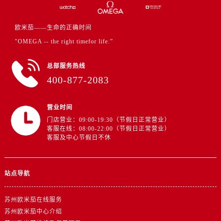
福建省宁德市蕉城区天湖东路卡地亚售后服务中心（需提前预约）
福建省莆田市城厢区霞林街道荔华东大道卡地亚售后服务中心（需提前预约）
欧米茄——生命的正确时间
福建省三明市三元区东乾二路卡地亚售后服务中心（需提前预约）
"OMEGA -- the right timefor life.”
福建省漳州市龙文区步港路卡地亚售后服务中心（需提前预约）
江苏省常州市新北区龙锦路1590号现代传媒中心5号楼10层1008室卡地亚售后服务中心（需提前预约）
总部服务热线
江苏省淮安市清江浦区淮海北路卡地亚售后服务中心（需提前预约）
400-877-2083
江苏省连云港市海州区通灌北路卡地亚售后服务中心（需提前预约）
江苏省南京市秦淮区中山南路1号南京中心22层22-C1-C3室卡地亚售后服务中心（需提前预约）
营业时间
江苏省宿迁市宿城区西湖路卡地亚售后服务中心（需提前预约）
门店营业：09:00-19:30（节假日正常营业）
江苏省泰州市海陵区永定东路399号置地商务中心东塔（华润万象城）17层1706室卡地亚售后服务中心（需提前预约）
客服在线：08:00-22:00（节假日正常营业）
客服及中心节假日不休
江苏省徐州市鼓楼区淮海东路29号苏宁广场IFC国际金融中心35层3508室卡地亚售后服务中心（需提前预约）
江苏省盐城市盐都区世纪大道5号盐城金融城写字楼1号楼16层1604室卡地亚售后服务中心（需提前预约）
江苏省扬州市邗江区国展路29号星耀天地写字楼1号楼18层1803室卡地亚售后服务中心（需提前预约）
站点导航
江苏省镇江市京口区中山东路卡地亚售后服务中心（需提前预约）
江西省抚州市临川区赣东大道卡地亚售后服务中心（需提前预约）
苏州欧米茄在线服务
江西省赣州市章贡区文清路卡地亚售后服务中心（需提前预约）
苏州欧米茄中心介绍