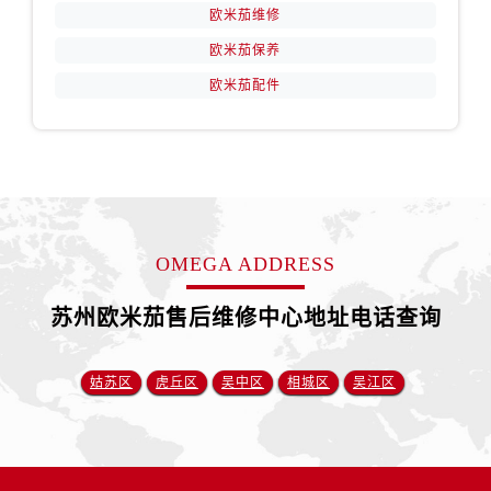
安徽省蚌埠市蚌山区淮河路卡地亚售后服务中心（需提前预约）
欧米茄维修
安徽省亳州市谯城区魏武大道卡地亚售后服务中心（需提前预约）
欧米茄保养
安徽省池州市贵池区长江路卡地亚售后服务中心（需提前预约）
欧米茄配件
安徽省滁州市琅琊区南谯北路卡地亚售后服务中心（需提前预约）
安徽省阜阳市颍州区颍州北路卡地亚售后服务中心（需提前预约）
安徽省淮北市相山区淮海路卡地亚售后服务中心（需提前预约）
安徽省淮南市田家庵区国庆中路卡地亚售后服务中心（需提前预约）
安徽省黄山市屯溪区黄山西路卡地亚售后服务中心（需提前预约）
安徽省六安市金安区解放中路卡地亚售后服务中心（需提前预约）
OMEGA ADDRESS
安徽省马鞍山市雨山区湖南西路卡地亚售后服务中心（需提前预约）
苏州欧米茄售后维修中心地址电话查询
安徽省宿州市埇桥区人民中路卡地亚售后服务中心（需提前预约）
安徽省铜陵市铜官区石城大道卡地亚售后服务中心（需提前预约）
安徽省芜湖市镜湖区中山路步行街卡地亚售后服务中心（需提前预约）
姑苏区
虎丘区
吴中区
相城区
吴江区
安徽省宣城市宣州区叠嶂西路卡地亚售后服务中心（需提前预约）
福建省龙岩市新罗区九一南路卡地亚售后服务中心（需提前预约）
福建省南平市建阳区人民西路卡地亚售后服务中心（需提前预约）