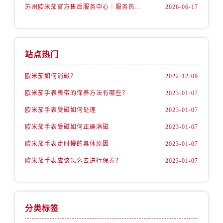
内蒙古自治区乌兰察布市集宁区恩和大街卡地亚售后服务中心（需提前预约）
苏州欧米茄官方售后服务中心｜服务热线及办公地址权威信息公示（2026年6月最新）
2026-06-17
内蒙古自治区锡林郭勒盟市锡林浩特市光明街与额尔敦路交叉口卡地亚售后服务中心（需提前预约）
内蒙古自治区兴安盟市乌兰浩特市兴安大街卡地亚售后服务中心（需提前预约）
山西省大同市平城区迎宾街卡地亚售后服务中心（需提前预约）
站点热门
山西省晋城市城区黄华街卡地亚售后服务中心（需提前预约）
山西省晋中市榆次区顺城街卡地亚售后服务中心（需提前预约）
欧米茄如何消磁？
2022-12-09
山西省临汾市尧都区解放路卡地亚售后服务中心（需提前预约）
欧米茄手表表带的保养方法有哪些？
2023-01-07
山西省吕梁市离石区永宁中路与建设街交叉口卡地亚售后服务中心（需提前预约）
欧米茄手表受磁如何处理
2023-01-07
山西省朔州市朔城区怡西路与鄯阳西街交汇处卡地亚售后服务中心（需提前预约）
欧米茄手表受磁如何正确消磁
2023-01-07
山西省忻州市忻府区和平东街与七一南路交叉口卡地亚售后服务中心（需提前预约）
山西省阳泉市郊区平阳东街与新城大道交叉口卡地亚售后服务中心（需提前预约）
欧米茄手表走时慢的具体原因
2023-01-07
山西省运城市盐湖区河东街卡地亚售后服务中心（需提前预约）
欧米茄手表应该怎么去进行保养？
2023-01-07
山西省长治市潞州区英雄中路卡地亚售后服务中心（需提前预约）
山西省太原市迎泽区迎泽街道解放路15号亨得利名表维修授权店3楼卡地亚售后服务中心（需提前预约）
天津市和平区赤峰道136号天津国际金融中心26层2603室卡地亚售后服务中心（需提前预约）
分类标签
安徽省安庆市迎江区人民路卡地亚售后服务中心（需提前预约）