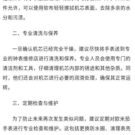
佛山市禅城区季华五路57号万科金融中心C座12层1205室（需提前预约）
件允许，可以使用软布轻轻擦拭机芯表面，去除多余的水
东莞市东城街道鸿福东路1号民盈国贸中心T1写字楼9层907室（需提前预约）
分和污渍。
无锡市梁溪区人民中路139号恒隆广场写字楼1座11层1104室（需提前预约）
南通市崇川区工农路57号圆融广场写字楼16层1603室（需提前预约）
二、专业清洗与保养
苏州市苏州工业园区星港街199号苏州中心办公楼C座22层08室（需提前预约）
武汉市江汉区解放大道686号世界贸易大厦38层09室（需提前预约）
一旦确认机芯已经完全干燥，建议尽快将手表送到专
南宁市青秀区金湖路59号地王大厦12楼1224室（需提前预约）
业的钟表维修店进行清洗和保养。专业人员会使用专门的
合肥市蜀山区潜山路111号万象城华润大厦B座12楼03室（需提前预约）
清洁剂和工具，仔细清理机芯内部的锈迹和其他杂质。同
泉州市丰泽区宝洲路729号浦西万达中心写字楼A座7楼709室（需提前预约）
时，他们还会对机芯进行必要的润滑处理，确保其正常运
青岛市南区山东路6号华润大厦B座22层04室（需提前预约）
烟台市芝罘区胜利路139号万达金融中心A座907室（需提前预约）
转。
长春市朝阳区西安大路727号中银大厦A座(旺进大厦)18层09室（需提前预约）
三、定期检查与维护
贵阳市南明区都司高架桥路33号亨特国际金融中心14楼14D（需提前预约）
昆明市盘龙区北京路928号同德昆明广场写字楼10层06室（需提前预约）
为了防止未来再次发生类似问题，建议定期对欧米茄
石家庄市长安区中山东路39号勒泰中心写字楼B座13层07室（需提前预约）
手表进行专业检查和维护。这包括更换防水圈、清理表壳
西安市碑林区南关正街88号华侨城长安国际中心E座6楼10室（需提前预约）