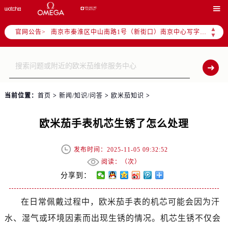
上海市徐汇区虹桥路3号港汇中心写字楼2座37层3705室（需提前预约）

上海市黄浦区南京东路299号宏伊国际广场写字楼8层806室（需提前预约）
▲
官网公告>
南京市秦淮区中山南路1号（新街口）南京中心写字楼22层C1-1室（需提前预约）
▼
常州市新北区龙锦路1590号现代传媒中心写字楼5号楼10层1008室（需提前预约）
徐州市鼓楼区淮海东路29号苏宁广场IFC国际金融中心写字楼35层3508室（需提前预约）
扬州市邗江区国展路29号星耀天地写字楼1号楼18层1803室（需提前预约）
盐城市盐都区世纪大道5号盐城金融城写字楼1号楼16层1604室（需提前预约）
当前位置：
首页
>
新闻/知识/问答
>
欧米茄知识
>
泰州市海陵区永定东路399号置地商务中心东塔写字楼（华润万象城）17层1706室（需提前预约）
宁波市江北区大闸南路500号来福士广场办公楼20层2009室（需提前预约）
欧米茄手表机芯生锈了怎么处理
杭州市上城区钱江路1366号华润大厦写字楼A座5层503-5室（需提前预约）
金华市金东区东市南街777号金华万达广场写字楼4号楼22层2209室（需提前预约）
发布时间：2025-11-05 09:32:52
绍兴市越城区胜利东路379号世茂天际中心写字楼8层805室（需提前预约）
阅读：（
次）
嘉兴市南湖区广益路705号嘉兴世界贸易中心写字楼A座13层1304室（需提前预约）
分享到：
南昌市红谷滩新区红谷中大道998号绿地双子塔（中央广场）A1座办公楼14层07室（需提前预约）
在日常佩戴过程中，欧米茄手表的机芯可能会因为汗
济南市历下区经十路11111号华润中心写字楼（万象城）15层1508室（需提前预约）
水、湿气或环境因素而出现生锈的情况。机芯生锈不仅会
广州市天河区天河路230号万菱汇国际中心写字楼A塔7层704室（需提前预约）