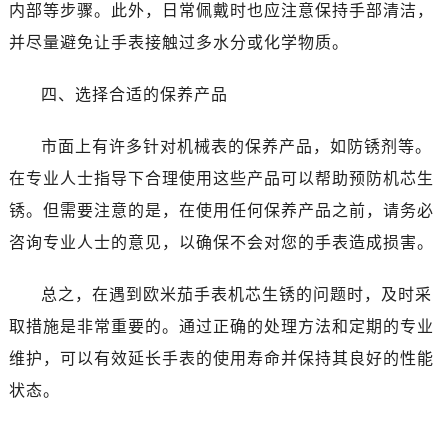
海口市龙华区金贸东路5号海口华润大厦B座17层1707室（需提前预约）
内部等步骤。此外，日常佩戴时也应注意保持手部清洁，
唐山市路南区新华东道100号万达广场写字楼A座10层1002室（需提前预约）
并尽量避免让手表接触过多水分或化学物质。
台州市椒江区东海大道1800号腾达中心东1幢20楼2002室（需提前预约）
黑龙江省大庆市萨尔图区会战大街卡地亚售后服务中心（需提前预约）
四、选择合适的保养产品
黑龙江省鹤岗市向阳区红军路卡地亚售后服务中心（需提前预约）
市面上有许多针对机械表的保养产品，如防锈剂等。
黑龙江省黑河市爱辉区中央街卡地亚售后服务中心（需提前预约）
黑龙江省鸡西市鸡冠区红军路卡地亚售后服务中心（需提前预约）
在专业人士指导下合理使用这些产品可以帮助预防机芯生
黑龙江省佳木斯市向阳区长安路卡地亚售后服务中心（需提前预约）
锈。但需要注意的是，在使用任何保养产品之前，请务必
黑龙江省牡丹江市东安区太平路卡地亚售后服务中心（需提前预约）
咨询专业人士的意见，以确保不会对您的手表造成损害。
黑龙江省七台河市桃山区大同街卡地亚售后服务中心（需提前预约）
黑龙江省齐齐哈尔市龙沙区龙华路卡地亚售后服务中心（需提前预约）
总之，在遇到欧米茄手表机芯生锈的问题时，及时采
黑龙江省双鸭山市尖山区新兴大街卡地亚售后服务中心（需提前预约）
取措施是非常重要的。通过正确的处理方法和定期的专业
黑龙江省绥化市北林区新华街与康庄路交叉口卡地亚售后服务中心（需提前预约）
维护，可以有效延长手表的使用寿命并保持其良好的性能
黑龙江省伊春市伊美区通河路卡地亚售后服务中心（需提前预约）
状态。
吉林省白城市洮北区明仁南街卡地亚售后服务中心（需提前预约）
吉林省白山市浑江区浑江大街卡地亚售后服务中心（需提前预约）