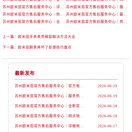
辽宁省盘锦市兴隆台区石油大街卡地亚售后服务中心（需提前预约）
苏州欧米茄官方售后服务中心｜详细地址与售后电话权威信息公示（2026年6月最新）
苏州欧米茄官方售后服务中心｜服务热线及办公地址权威信息公示（2026年6月最新）
辽宁省铁岭市银州区南马路卡地亚售后服务中心（需提前预约）
苏州欧米茄官方售后服务中心｜热线电话与网点地址权威信息公示（2026年6月最新）
苏州欧米茄官方售后服务中心｜最新地址及服务热线权威信息公示（2026年6月最新）
辽宁省营口市站前区市府路与渤海大街交叉口卡地亚售后服务中心（需提前预约）
苏州欧米茄官方售后服务中心｜全新维修门店地址及电话权威信息公示（2026年6月最新）
苏州欧米茄官方售后服务中心｜热线与地址权威信息公示（2026年6月最新）
辽宁省沈阳市沈河区中街路137号亨得利名表维修授权店1楼卡地亚售后服务中心（需提前预约）
辽宁省沈阳市沈河区中街路83号亨得利名表维修授权店1楼卡地亚售后服务中心（需提前预约）
上一篇：
欧米茄手表表壳破裂解决方法大全
北京市朝阳区建国门外大街甲6号华熙国际中心D座11层1102室卡地亚售后服务中心（需提前预约）
下一篇：
欧米茄腕表摔坏了处理技巧盘点
北京市东城区东长安街1号王府井东方广场W3座6层602室卡地亚售后服务中心（需提前预约）
河北省保定市竞秀区朝阳北大街北国先天下卡地亚售后服务中心（需提前预约）
内蒙古自治区阿拉善盟市左旗土尔扈特大街卡地亚售后服务中心（需提前预约）
最新发布
内蒙古自治区巴彦淖尔市临河区新华街卡地亚售后服务中心（需提前预约）
内蒙古自治区包头市青山区幸福路甲3号王府井百货名表维修卡地亚售后服务中心（需提前预约）
苏州欧米茄官方售后服务中心｜官方电话和网点地址权威信息公示（2026年6月最新）
2026-06-19
内蒙古自治区赤峰市红山区哈达街卡地亚售后服务中心（需提前预约）
苏州欧米茄官方售后服务中心｜服务热线及具体地址权威信息公示（2026年6月最新）
2026-06-19
内蒙古自治区鄂尔多斯市东胜区伊金霍洛街卡地亚售后服务中心（需提前预约）
苏州欧米茄官方售后服务中心｜全新官方服务电话与地址权威信息公示（2026年6月最新）
2026-06-18
内蒙古自治区呼伦贝尔市海拉尔区中央街卡地亚售后服务中心（需提前预约）
苏州欧米茄官方售后服务中心｜网点地址及热线权威信息公示（2026年6月最新）
2026-06-18
内蒙古自治区通辽市科尔沁区明仁大街卡地亚售后服务中心（需提前预约）
内蒙古自治区乌海市海勃湾区人民南路卡地亚售后服务中心（需提前预约）
苏州欧米茄官方售后服务中心｜详细地址与售后电话权威信息公示（2026年6月最新）
2026-06-17