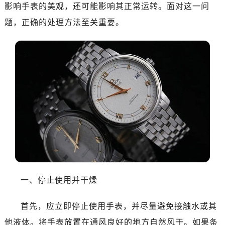
广州市越秀区环市东路371-375号世界贸易中心大厦南塔写字楼15层07室（需提前预约）
影响手表的美观，还可能影响其正常运转。面对这一问
深圳市罗湖区深南东路5001号华润大厦写字楼17层1701室（需提前预约）
题，正确的处理方法至关重要。
惠州市惠城区江北文昌一路7号华贸大厦写字楼1座30层05室（需提前预约）
厦门市思明区湖滨东路95号华润大厦写字楼B座11层1104室（需提前预约）
福州市鼓楼区五四路128-1号恒力城写字楼15层03室（需提前预约）
成都市锦江区人民东路6号SAC东原中心写字楼24层2406B室（需提前预约）
重庆市江北区观音桥步行街2号融恒时代广场写字楼9层902室（需提前预约）
长沙市芙蓉区定王台街道建湘路393号世茂环球金融中心写字楼（芙蓉广场）10层13室（需提前预约）
郑州市二七区铭功路10号华润大厦写字楼29层2905室（需提前预约）
太原市迎泽区解放路15号亨得利名表服务中心（品牌授权店）3层整层（需提前预约）
沈阳市沈河区中街路137号亨得利名表服务中心（品牌授权店）1层整层（需提前预约）
沈阳市沈河区中街路83号亨得利名表服务中心（品牌授权店）1层整层（需提前预约）
乌鲁木齐市天山区红山路26号时代广场（CCMALL）C座17层17-B（需提前预约）
一、停止使用并干燥
温州市鹿城区锦绣路1067号置信广场10层1015室（需提前预约）
哈尔滨市道里区友谊西路600号富力中心T2座写字楼29层03室（需提前预约，营业时间：8:30-18:30）
首先，应立即停止使用手表，并尽量避免接触水或其
大连市中山区人民路15号国际金融大厦7层G室（需提前预约）
他液体。将手表放置在通风良好的地方自然风干。如果条