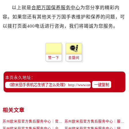
吉林省吉林市船营区河南街卡地亚售后服务中心（需提前预约）
以上就是
合肥万国保养服务中心
为您分享的精彩内
吉林省辽源市龙山区人民大街卡地亚售后服务中心（需提前预约）
容。如果您还有其他关于万国手表维护和保养的问题，可
吉林省梅河口市新华街道梅河大街卡地亚售后服务中心（需提前预约）
以拨打页面400电话进行咨询，我们将竭诚为您服务。
吉林省四平市铁东区紫气大路与南九经街交汇处卡地亚售后服务中心（需提前预约）
吉林省松原市宁江区五环大街卡地亚售后服务中心（需提前预约）
吉林省通化市东昌区环通乡江南大街卡地亚售后服务中心（需提前预约）
吉林省延边市延吉市解放路卡地亚售后服务中心（需提前预约）
赞一下
去提问
辽宁省鞍山市铁东区站前街卡地亚售后服务中心（需提前预约）
辽宁省本溪市平山区胜利路卡地亚售后服务中心（需提前预约）
辽宁省朝阳市双塔区新华路卡地亚售后服务中心（需提前预约）
本页永久地址：
辽宁省丹东市振兴区七经街卡地亚售后服务中心（需提前预约）
一键复制
辽宁省抚顺市新抚区东一路卡地亚售后服务中心（需提前预约）
辽宁省阜新市海州区解放大街卡地亚售后服务中心（需提前预约）
辽宁省葫芦岛市连山区中央路卡地亚售后服务中心（需提前预约）
相关文章
辽宁省锦州市古塔区中央大街卡地亚售后服务中心（需提前预约）
苏州欧米茄官方售后服务中心｜官方电话和网点地址权威信息公示（2026年6月最新）
苏州欧米茄官方售后服务中心｜服务热线及具体地址权威信息公示（2026年6月最新）
辽宁省辽阳市白塔区新运大街卡地亚售后服务中心（需提前预约）
苏州欧米茄官方售后服务中心｜全新官方服务电话与地址权威信息公示（2026年6月最新）
苏州欧米茄官方售后服务中心｜网点地址及热线权威信息公示（2026年6月最新）