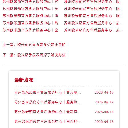
苏州欧米茄官方售后服务中心｜官方电话和网点地址权威信息公示（2026年6月最新）
苏州欧米茄官方售后服务中心｜服务热线及具体地址权威信息公示（2026年6月最新）
辽宁省阜新市海州区解放大街卡地亚售后服务中心（需提前预约）
苏州欧米茄官方售后服务中心｜全新官方服务电话与地址权威信息公示（2026年6月最新）
苏州欧米茄官方售后服务中心｜网点地址及热线权威信息公示（2026年6月最新）
辽宁省葫芦岛市连山区中央路卡地亚售后服务中心（需提前预约）
苏州欧米茄官方售后服务中心｜详细地址与售后电话权威信息公示（2026年6月最新）
苏州欧米茄官方售后服务中心｜服务热线及办公地址权威信息公示（2026年6月最新）
辽宁省锦州市古塔区中央大街卡地亚售后服务中心（需提前预约）
苏州欧米茄官方售后服务中心｜热线电话与网点地址权威信息公示（2026年6月最新）
苏州欧米茄官方售后服务中心｜最新地址及服务热线权威信息公示（2026年6月最新）
辽宁省辽阳市白塔区新运大街卡地亚售后服务中心（需提前预约）
苏州欧米茄官方售后服务中心｜全新维修门店地址及电话权威信息公示（2026年6月最新）
苏州欧米茄官方售后服务中心｜热线与地址权威信息公示（2026年6月最新）
辽宁省盘锦市兴隆台区石油大街卡地亚售后服务中心（需提前预约）
辽宁省铁岭市银州区南马路卡地亚售后服务中心（需提前预约）
上一篇：
欧米茄时间误差多少是正常的
辽宁省营口市站前区市府路与渤海大街交叉口卡地亚售后服务中心（需提前预约）
下一篇：
欧米茄手表表耳掉了解决办法
辽宁省沈阳市沈河区中街路137号亨得利名表维修授权店1楼卡地亚售后服务中心（需提前预约）
辽宁省沈阳市沈河区中街路83号亨得利名表维修授权店1楼卡地亚售后服务中心（需提前预约）
北京市朝阳区建国门外大街甲6号华熙国际中心D座11层1102室卡地亚售后服务中心（需提前预约）
最新发布
北京市东城区东长安街1号王府井东方广场W3座6层602室卡地亚售后服务中心（需提前预约）
河北省保定市竞秀区朝阳北大街北国先天下卡地亚售后服务中心（需提前预约）
苏州欧米茄官方售后服务中心｜官方电话和网点地址权威信息公示（2026年6月最新）
2026-06-19
内蒙古自治区阿拉善盟市左旗土尔扈特大街卡地亚售后服务中心（需提前预约）
苏州欧米茄官方售后服务中心｜服务热线及具体地址权威信息公示（2026年6月最新）
2026-06-19
内蒙古自治区巴彦淖尔市临河区新华街卡地亚售后服务中心（需提前预约）
苏州欧米茄官方售后服务中心｜全新官方服务电话与地址权威信息公示（2026年6月最新）
2026-06-18
内蒙古自治区包头市青山区幸福路甲3号王府井百货名表维修卡地亚售后服务中心（需提前预约）
苏州欧米茄官方售后服务中心｜网点地址及热线权威信息公示（2026年6月最新）
2026-06-18
内蒙古自治区赤峰市红山区哈达街卡地亚售后服务中心（需提前预约）