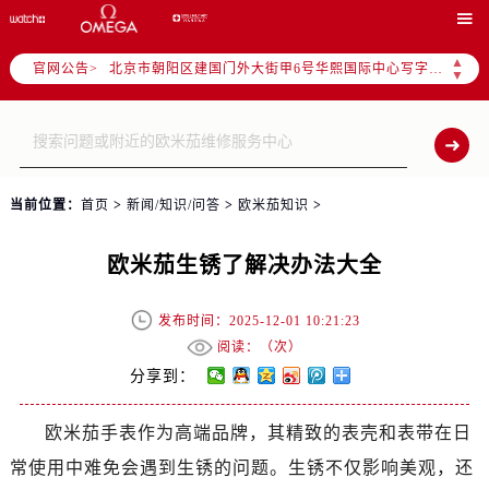
2026年6月卡地亚售后服务中心最新网点地址：

北京市东城区东长安街1号东方广场写字楼W3座6层602室（需提前预约）
▲
官网公告>
北京市朝阳区建国门外大街甲6号华熙国际中心写字楼D座11层1102室（需提前预约）
▼
天津市和平区赤峰道136号天津国际金融中心写字楼26层2603室（需提前预约）
上海市徐汇区虹桥路3号港汇中心写字楼2座37层3705室（需提前预约）
上海市黄浦区南京东路299号宏伊国际广场写字楼8层806室（需提前预约）
南京市秦淮区中山南路1号（新街口）南京中心写字楼22层C1-1室（需提前预约）
当前位置：
首页
>
新闻/知识/问答
>
欧米茄知识
>
常州市新北区龙锦路1590号现代传媒中心写字楼5号楼10层1008室（需提前预约）
徐州市鼓楼区淮海东路29号苏宁广场IFC国际金融中心写字楼35层3508室（需提前预约）
欧米茄生锈了解决办法大全
扬州市邗江区国展路29号星耀天地写字楼1号楼18层1803室（需提前预约）
盐城市盐都区世纪大道5号盐城金融城写字楼1号楼16层1604室（需提前预约）
发布时间：2025-12-01 10:21:23
泰州市海陵区永定东路399号置地商务中心东塔写字楼（华润万象城）17层1706室（需提前预约）
阅读：（
次）
宁波市江北区大闸南路500号来福士广场办公楼20层2009室（需提前预约）
分享到：
杭州市上城区钱江路1366号华润大厦写字楼A座5层503-5室（需提前预约）
欧米茄手表作为高端品牌，其精致的表壳和表带在日
金华市金东区东市南街777号金华万达广场写字楼4号楼22层2209室（需提前预约）
常使用中难免会遇到生锈的问题。生锈不仅影响美观，还
绍兴市越城区胜利东路379号世茂天际中心写字楼8层805室（需提前预约）