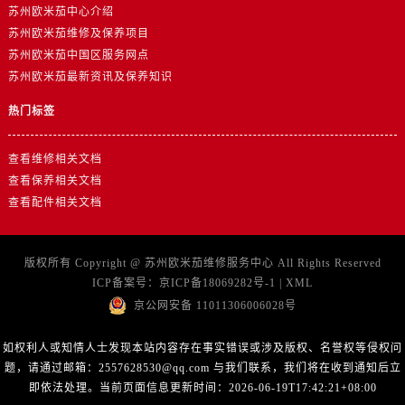
江苏省扬州市邗江区国展路29号星耀天地写字楼1号楼18层1803室卡地亚售后服务中心（需提前预约）
苏州欧米茄中心介绍
江苏省镇江市京口区中山东路卡地亚售后服务中心（需提前预约）
苏州欧米茄维修及保养项目
苏州欧米茄中国区服务网点
江西省抚州市临川区赣东大道卡地亚售后服务中心（需提前预约）
苏州欧米茄最新资讯及保养知识
江西省赣州市章贡区文清路卡地亚售后服务中心（需提前预约）
江西省吉安市吉州区井冈山大道卡地亚售后服务中心（需提前预约）
热门标签
江西省景德镇市珠山区珠山中路卡地亚售后服务中心（需提前预约）
江西省九江市浔阳区浔阳路卡地亚售后服务中心（需提前预约）
查看维修相关文档
查看保养相关文档
江西省南昌市红谷滩新区红谷中大道998号绿地双子塔（中央广场）A1座办公楼14层1407室卡地亚售后服务中心（需提前预约）
查看配件相关文档
江西省萍乡市安源区萍安北大道与康庄路交叉口卡地亚售后服务中心（需提前预约）
江西省上饶市信州区滨江西路卡地亚售后服务中心（需提前预约）
江西省新余市渝水区北湖西路卡地亚售后服务中心（需提前预约）
版权所有 Copyright @
苏州欧米茄维修服务中心
All Rights Reserved
ICP备案号：
京ICP备18069282号-1
|
XML
江西省宜春市袁州区中山中路卡地亚售后服务中心（需提前预约）
京公网安备 11011306006028号
江西省鹰潭市月湖区胜利东路卡地亚售后服务中心（需提前预约）
山东省德州市德城区东风中路卡地亚售后服务中心（需提前预约）
如权利人或知情人士发现本站内容存在事实错误或涉及版权、名誉权等侵权问
山东省东营市东营区济南路卡地亚售后服务中心（需提前预约）
题，请通过邮箱：2557628530@qq.com 与我们联系，我们将在收到通知后立
山东省济南市历下区经十路11111号华润中心写字楼（万象城）15层1508室卡地亚售后服务中心（需提前预约）
即依法处理。当前页面信息更新时间：2026-06-19T17:42:21+08:00