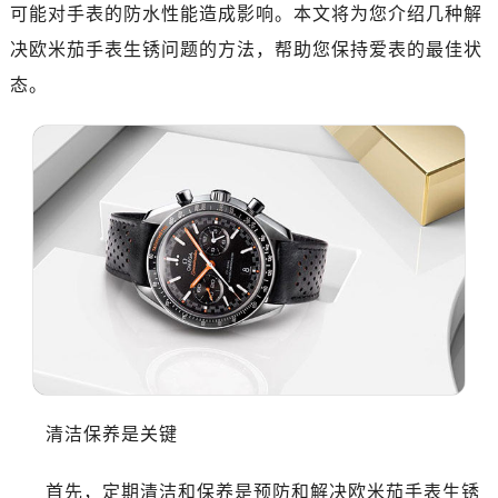
嘉兴市南湖区广益路705号嘉兴世界贸易中心写字楼A座13层1304室（需提前预约）
可能对手表的防水性能造成影响。本文将为您介绍几种解
南昌市红谷滩新区红谷中大道998号绿地双子塔（中央广场）A1座办公楼14层07室（需提前预约）
决欧米茄手表生锈问题的方法，帮助您保持爱表的最佳状
济南市历下区经十路11111号华润中心写字楼（万象城）15层1508室（需提前预约）
态。
广州市天河区天河路230号万菱汇国际中心写字楼A塔7层704室（需提前预约）
广州市越秀区环市东路371-375号世界贸易中心大厦南塔写字楼15层07室（需提前预约）
深圳市罗湖区深南东路5001号华润大厦写字楼17层1701室（需提前预约）
惠州市惠城区江北文昌一路7号华贸大厦写字楼1座30层05室（需提前预约）
厦门市思明区湖滨东路95号华润大厦写字楼B座11层1104室（需提前预约）
福州市鼓楼区五四路128-1号恒力城写字楼15层03室（需提前预约）
成都市锦江区人民东路6号SAC东原中心写字楼24层2406B室（需提前预约）
重庆市江北区观音桥步行街2号融恒时代广场写字楼9层902室（需提前预约）
长沙市芙蓉区定王台街道建湘路393号世茂环球金融中心写字楼（芙蓉广场）10层13室（需提前预约）
郑州市二七区铭功路10号华润大厦写字楼29层2905室（需提前预约）
太原市迎泽区解放路15号亨得利名表服务中心（品牌授权店）3层整层（需提前预约）
清洁保养是关键
沈阳市沈河区中街路137号亨得利名表服务中心（品牌授权店）1层整层（需提前预约）
沈阳市沈河区中街路83号亨得利名表服务中心（品牌授权店）1层整层（需提前预约）
首先，定期清洁和保养是预防和解决欧米茄手表生锈