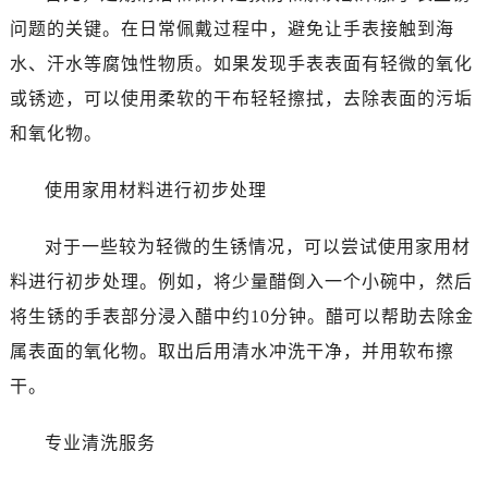
乌鲁木齐市天山区红山路26号时代广场（CCMALL）C座17层17-B（需提前预约）
问题的关键。在日常佩戴过程中，避免让手表接触到海
温州市鹿城区锦绣路1067号置信广场10层1015室（需提前预约）
水、汗水等腐蚀性物质。如果发现手表表面有轻微的氧化
哈尔滨市道里区友谊西路600号富力中心T2座写字楼29层03室（需提前预约，营业时间：8:30-18:30）
或锈迹，可以使用柔软的干布轻轻擦拭，去除表面的污垢
大连市中山区人民路15号国际金融大厦7层G室（需提前预约）
佛山市禅城区季华五路57号万科金融中心C座12层1205室（需提前预约）
和氧化物。
东莞市东城街道鸿福东路1号民盈国贸中心T1写字楼9层907室（需提前预约）
使用家用材料进行初步处理
无锡市梁溪区人民中路139号恒隆广场写字楼1座11层1104室（需提前预约）
南通市崇川区工农路57号圆融广场写字楼16层1603室（需提前预约）
对于一些较为轻微的生锈情况，可以尝试使用家用材
苏州市苏州工业园区星港街199号苏州中心办公楼C座22层08室（需提前预约）
料进行初步处理。例如，将少量醋倒入一个小碗中，然后
武汉市江汉区解放大道686号世界贸易大厦38层09室（需提前预约）
南宁市青秀区金湖路59号地王大厦12楼1224室（需提前预约）
将生锈的手表部分浸入醋中约10分钟。醋可以帮助去除金
合肥市蜀山区潜山路111号万象城华润大厦B座12楼03室（需提前预约）
属表面的氧化物。取出后用清水冲洗干净，并用软布擦
泉州市丰泽区宝洲路729号浦西万达中心写字楼A座7楼709室（需提前预约）
干。
青岛市南区山东路6号华润大厦B座22层04室（需提前预约）
烟台市芝罘区胜利路139号万达金融中心A座907室（需提前预约）
专业清洗服务
长春市朝阳区西安大路727号中银大厦A座(旺进大厦)18层09室（需提前预约）