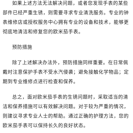
贵阳市南明区都司高架桥路33号亨特国际金融中心14楼14D（需提前预约）
如果上述方法无法解决问题，或者您发现手表的某些
昆明市盘龙区北京路928号同德昆明广场写字楼10层06室（需提前预约）
部件已经严重生锈，则需要寻求专业清洗服务。专业的钟
石家庄市长安区中山东路39号勒泰中心写字楼B座13层07室（需提前预约）
表维修店或授权服务中心拥有专业的设备和技术，能够更
西安市碑林区南关正街88号华侨城长安国际中心E座6楼10室（需提前预约）
彻底地清洁和修复您的欧米茄手表。
海口市龙华区金贸东路5号海口华润大厦B座17层1707室（需提前预约）
唐山市路南区新华东道100号万达广场写字楼A座10层1002室（需提前预约）
预防措施
台州市椒江区东海大道1800号腾达中心东1幢20楼2002室（需提前预约）
黑龙江省大庆市萨尔图区会战大街卡地亚售后服务中心（需提前预约）
除了上述解决办法外，预防措施同样重要。在日常佩
黑龙江省鹤岗市向阳区红军路卡地亚售后服务中心（需提前预约）
戴时注意保护手表不受水汽侵袭；避免接触化学物品；定
黑龙江省黑河市爱辉区中央街卡地亚售后服务中心（需提前预约）
期到专业维修点进行检查和保养。
黑龙江省鸡西市鸡冠区红军路卡地亚售后服务中心（需提前预约）
黑龙江省佳木斯市向阳区长安路卡地亚售后服务中心（需提前预约）
总之，面对欧米茄手表的生锈问题时，采取适当的清
黑龙江省牡丹江市东安区太平路卡地亚售后服务中心（需提前预约）
洁和保养措施可以有效解决问题。对于较为严重的情况，
黑龙江省七台河市桃山区大同街卡地亚售后服务中心（需提前预约）
则建议寻求专业人士的帮助。通过正确的护理方法，您的
黑龙江省齐齐哈尔市龙沙区龙华路卡地亚售后服务中心（需提前预约）
欧米茄手表可以保持长久的良好状态。
黑龙江省双鸭山市尖山区新兴大街卡地亚售后服务中心（需提前预约）