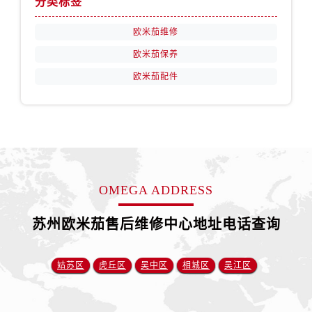
分类标签
山西省长治市潞州区英雄中路卡地亚售后服务中心（需提前预约）
山西省太原市迎泽区迎泽街道解放路15号亨得利名表维修授权店3楼卡地亚售后服务中心（需提前预约）
欧米茄维修
天津市和平区赤峰道136号天津国际金融中心26层2603室卡地亚售后服务中心（需提前预约）
欧米茄保养
安徽省安庆市迎江区人民路卡地亚售后服务中心（需提前预约）
欧米茄配件
安徽省蚌埠市蚌山区淮河路卡地亚售后服务中心（需提前预约）
安徽省亳州市谯城区魏武大道卡地亚售后服务中心（需提前预约）
安徽省池州市贵池区长江路卡地亚售后服务中心（需提前预约）
安徽省滁州市琅琊区南谯北路卡地亚售后服务中心（需提前预约）
安徽省阜阳市颍州区颍州北路卡地亚售后服务中心（需提前预约）
安徽省淮北市相山区淮海路卡地亚售后服务中心（需提前预约）
OMEGA ADDRESS
安徽省淮南市田家庵区国庆中路卡地亚售后服务中心（需提前预约）
安徽省黄山市屯溪区黄山西路卡地亚售后服务中心（需提前预约）
苏州欧米茄售后维修中心地址电话查询
安徽省六安市金安区解放中路卡地亚售后服务中心（需提前预约）
安徽省马鞍山市雨山区湖南西路卡地亚售后服务中心（需提前预约）
姑苏区
虎丘区
吴中区
相城区
吴江区
安徽省宿州市埇桥区人民中路卡地亚售后服务中心（需提前预约）
安徽省铜陵市铜官区石城大道卡地亚售后服务中心（需提前预约）