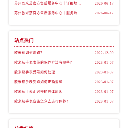
内蒙古自治区鄂尔多斯市东胜区伊金霍洛街卡地亚售后服务中心（需提前预约）
苏州欧米茄官方售后服务中心｜详细地址与售后电话权威信息公示（2026年6月最新）
2026-06-17
内蒙古自治区呼伦贝尔市海拉尔区中央街卡地亚售后服务中心（需提前预约）
苏州欧米茄官方售后服务中心｜服务热线及办公地址权威信息公示（2026年6月最新）
2026-06-17
内蒙古自治区通辽市科尔沁区明仁大街卡地亚售后服务中心（需提前预约）
内蒙古自治区乌海市海勃湾区人民南路卡地亚售后服务中心（需提前预约）
内蒙古自治区乌兰察布市集宁区恩和大街卡地亚售后服务中心（需提前预约）
站点热门
内蒙古自治区锡林郭勒盟市锡林浩特市光明街与额尔敦路交叉口卡地亚售后服务中心（需提前预约）
内蒙古自治区兴安盟市乌兰浩特市兴安大街卡地亚售后服务中心（需提前预约）
欧米茄如何消磁？
2022-12-09
山西省大同市平城区迎宾街卡地亚售后服务中心（需提前预约）
欧米茄手表表带的保养方法有哪些？
2023-01-07
山西省晋城市城区黄华街卡地亚售后服务中心（需提前预约）
欧米茄手表受磁如何处理
2023-01-07
山西省晋中市榆次区顺城街卡地亚售后服务中心（需提前预约）
欧米茄手表受磁如何正确消磁
2023-01-07
山西省临汾市尧都区解放路卡地亚售后服务中心（需提前预约）
山西省吕梁市离石区永宁中路与建设街交叉口卡地亚售后服务中心（需提前预约）
欧米茄手表走时慢的具体原因
2023-01-07
山西省朔州市朔城区怡西路与鄯阳西街交汇处卡地亚售后服务中心（需提前预约）
欧米茄手表应该怎么去进行保养？
2023-01-07
山西省忻州市忻府区和平东街与七一南路交叉口卡地亚售后服务中心（需提前预约）
山西省阳泉市郊区平阳东街与新城大道交叉口卡地亚售后服务中心（需提前预约）
山西省运城市盐湖区河东街卡地亚售后服务中心（需提前预约）