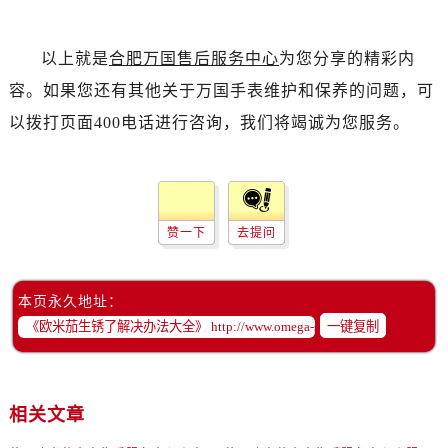
黑龙江省绥化市北林区新华街与康庄路交叉口卡地亚售后服务中心（需提前预约）
黑龙江省伊春市伊美区通河路卡地亚售后服务中心（需提前预约）
以上就是
合肥万国售后服务中心
为您分享的精彩内
吉林省白城市洮北区明仁南街卡地亚售后服务中心（需提前预约）
容。如果您还有其他关于万国手表维护和保养的问题，可
吉林省白山市浑江区浑江大街卡地亚售后服务中心（需提前预约）
吉林省吉林市船营区河南街卡地亚售后服务中心（需提前预约）
以拨打页面400电话进行咨询，我们将竭诚为您服务。
吉林省辽源市龙山区人民大街卡地亚售后服务中心（需提前预约）
吉林省梅河口市新华街道梅河大街卡地亚售后服务中心（需提前预约）
吉林省四平市铁东区紫气大路与南九经街交汇处卡地亚售后服务中心（需提前预约）
吉林省松原市宁江区五环大街卡地亚售后服务中心（需提前预约）
赞一下
去提问
吉林省通化市东昌区环通乡江南大街卡地亚售后服务中心（需提前预约）
吉林省延边市延吉市解放路卡地亚售后服务中心（需提前预约）
本页永久地址：
辽宁省鞍山市铁东区站前街卡地亚售后服务中心（需提前预约）
一键复制
辽宁省本溪市平山区胜利路卡地亚售后服务中心（需提前预约）
辽宁省朝阳市双塔区新华路卡地亚售后服务中心（需提前预约）
辽宁省丹东市振兴区七经街卡地亚售后服务中心（需提前预约）
相关文章
辽宁省抚顺市新抚区东一路卡地亚售后服务中心（需提前预约）