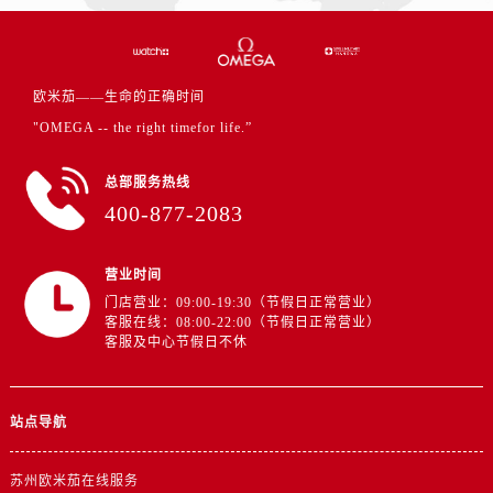
安徽省芜湖市镜湖区中山路步行街卡地亚售后服务中心（需提前预约）
安徽省宣城市宣州区叠嶂西路卡地亚售后服务中心（需提前预约）
福建省龙岩市新罗区九一南路卡地亚售后服务中心（需提前预约）
欧米茄——生命的正确时间
福建省南平市建阳区人民西路卡地亚售后服务中心（需提前预约）
"OMEGA -- the right timefor life.”
福建省宁德市蕉城区天湖东路卡地亚售后服务中心（需提前预约）
福建省莆田市城厢区霞林街道荔华东大道卡地亚售后服务中心（需提前预约）
总部服务热线
福建省三明市三元区东乾二路卡地亚售后服务中心（需提前预约）
400-877-2083
福建省漳州市龙文区步港路卡地亚售后服务中心（需提前预约）
江苏省常州市新北区龙锦路1590号现代传媒中心5号楼10层1008室卡地亚售后服务中心（需提前预约）
营业时间
江苏省淮安市清江浦区淮海北路卡地亚售后服务中心（需提前预约）
门店营业：09:00-19:30（节假日正常营业）
江苏省连云港市海州区通灌北路卡地亚售后服务中心（需提前预约）
客服在线：08:00-22:00（节假日正常营业）
客服及中心节假日不休
江苏省南京市秦淮区中山南路1号南京中心22层22-C1-C3室卡地亚售后服务中心（需提前预约）
江苏省宿迁市宿城区西湖路卡地亚售后服务中心（需提前预约）
江苏省泰州市海陵区永定东路399号置地商务中心东塔（华润万象城）17层1706室卡地亚售后服务中心（需提前预约）
站点导航
江苏省徐州市鼓楼区淮海东路29号苏宁广场IFC国际金融中心35层3508室卡地亚售后服务中心（需提前预约）
江苏省盐城市盐都区世纪大道5号盐城金融城写字楼1号楼16层1604室卡地亚售后服务中心（需提前预约）
苏州欧米茄在线服务