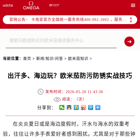

2026年6月卡地亚全国官方售后客户服务热线：400-992-3692
卡地亚官方全国统一服务热线400-992-3692 ，服务覆盖中国大陆、香港、澳门、台湾全部区域
▲
官网公告>
▼
港澳台无独立专线，需直接拨打本统一热线获取售后、咨询等相关服务。
2026年6月卡地亚售后服务中心最新网点地址：
北京市东城区东长安街1号东方广场写字楼W3座6层602室（需提前预约）
北京市朝阳区建国门外大街甲6号华熙国际中心写字楼D座11层1102室（需提前预约）
当前位置：
首页
>
新闻/知识/问答
>
欧米茄知识
>
天津市和平区赤峰道136号天津国际金融中心写字楼26层2603室（需提前预约）
上海市徐汇区虹桥路3号港汇中心写字楼2座37层3705室（需提前预约）
出汗多、海边玩？欧米茄防污防锈实战技巧
上海市黄浦区南京东路299号宏伊国际广场写字楼8层806室（需提前预约）
南京市秦淮区中山南路1号（新街口）南京中心写字楼22层C1-1室（需提前预约）
发布时间：2026-05-20 11:43:36
常州市新北区龙锦路1590号现代传媒中心写字楼5号楼10层1008室（需提前预约）
阅读：（
次）
徐州市鼓楼区淮海东路29号苏宁广场IFC国际金融中心写字楼35层3508室（需提前预约）
分享到：
扬州市邗江区国展路29号星耀天地写字楼1号楼18层1803室（需提前预约）
盐城市盐都区世纪大道5号盐城金融城写字楼1号楼16层1604室（需提前预约）
在炎炎夏日或是海边度假时，汗水与海水的双重考
泰州市海陵区永定东路399号置地商务中心东塔写字楼（华润万象城）17层1706室（需提前预约）
验，往往让许多手表爱好者感到困扰。尤其是对于那些钟
宁波市江北区大闸南路500号来福士广场办公楼20层2009室（需提前预约）