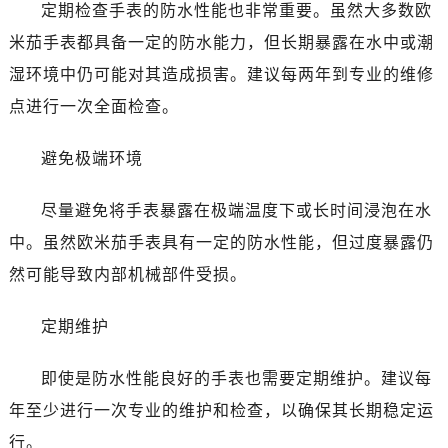
定期检查手表的防水性能也非常重要。虽然大多数欧
青岛市南区山东路6号华润大厦B座22层04室（需提前预约）
米茄手表都具备一定的防水能力，但长期暴露在水中或潮
烟台市芝罘区胜利路139号万达金融中心A座907室（需提前预约）
湿环境中仍可能对其造成损害。建议每两年到专业的维修
长春市朝阳区西安大路727号中银大厦A座(旺进大厦)18层09室（需提前预约）
点进行一次全面检查。
贵阳市南明区都司高架桥路33号亨特国际金融中心14楼14D（需提前预约）
昆明市盘龙区北京路928号同德昆明广场写字楼10层06室（需提前预约）
避免极端环境
石家庄市长安区中山东路39号勒泰中心写字楼B座13层07室（需提前预约）
西安市碑林区南关正街88号华侨城长安国际中心E座6楼10室（需提前预约）
尽量避免将手表暴露在极端温度下或长时间浸泡在水
海口市龙华区金贸东路5号海口华润大厦B座17层1707室（需提前预约）
中。虽然欧米茄手表具有一定的防水性能，但过度暴露仍
唐山市路南区新华东道100号万达广场写字楼A座10层1002室（需提前预约）
然可能导致内部机械部件受损。
台州市椒江区东海大道1800号腾达中心东1幢20楼2002室（需提前预约）
黑龙江省大庆市萨尔图区会战大街卡地亚售后服务中心（需提前预约）
定期维护
黑龙江省鹤岗市向阳区红军路卡地亚售后服务中心（需提前预约）
黑龙江省黑河市爱辉区中央街卡地亚售后服务中心（需提前预约）
即使是防水性能良好的手表也需要定期维护。建议每
黑龙江省鸡西市鸡冠区红军路卡地亚售后服务中心（需提前预约）
年至少进行一次专业的维护和检查，以确保其长期稳定运
黑龙江省佳木斯市向阳区长安路卡地亚售后服务中心（需提前预约）
行。
黑龙江省牡丹江市东安区太平路卡地亚售后服务中心（需提前预约）