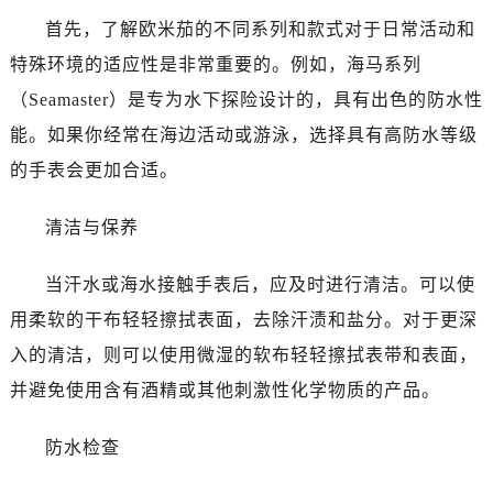
首先，了解欧米茄的不同系列和款式对于日常活动和
太原市迎泽区解放路15号亨得利名表服务中心（品牌授权店）3层整层（需提前预约）
沈阳市沈河区中街路137号亨得利名表服务中心（品牌授权店）1层整层（需提前预约）
特殊环境的适应性是非常重要的。例如，海马系列
沈阳市沈河区中街路83号亨得利名表服务中心（品牌授权店）1层整层（需提前预约）
（Seamaster）是专为水下探险设计的，具有出色的防水性
乌鲁木齐市天山区红山路26号时代广场（CCMALL）C座17层17-B（需提前预约）
能。如果你经常在海边活动或游泳，选择具有高防水等级
温州市鹿城区锦绣路1067号置信广场10层1015室（需提前预约）
的手表会更加合适。
哈尔滨市道里区友谊西路600号富力中心T2座写字楼29层03室（需提前预约，营业时间：8:30-18:30）
大连市中山区人民路15号国际金融大厦7层G室（需提前预约）
清洁与保养
佛山市禅城区季华五路57号万科金融中心C座12层1205室（需提前预约）
东莞市东城街道鸿福东路1号民盈国贸中心T1写字楼9层907室（需提前预约）
当汗水或海水接触手表后，应及时进行清洁。可以使
无锡市梁溪区人民中路139号恒隆广场写字楼1座11层1104室（需提前预约）
用柔软的干布轻轻擦拭表面，去除汗渍和盐分。对于更深
南通市崇川区工农路57号圆融广场写字楼16层1603室（需提前预约）
入的清洁，则可以使用微湿的软布轻轻擦拭表带和表面，
苏州市苏州工业园区星港街199号苏州中心办公楼C座22层08室（需提前预约）
并避免使用含有酒精或其他刺激性化学物质的产品。
武汉市江汉区解放大道686号世界贸易大厦38层09室（需提前预约）
南宁市青秀区金湖路59号地王大厦12楼1224室（需提前预约）
防水检查
合肥市蜀山区潜山路111号万象城华润大厦B座12楼03室（需提前预约）
泉州市丰泽区宝洲路729号浦西万达中心写字楼A座7楼709室（需提前预约）