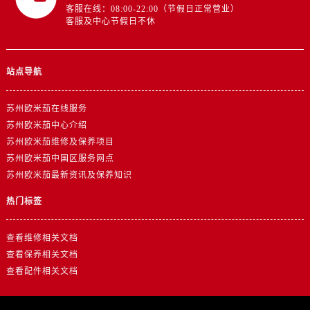
客服在线：08:00-22:00（节假日正常营业）
江苏省泰州市海陵区永定东路399号置地商务中心东塔（华润万象城）17层1706室卡地亚售后服务中心（需提前预约）
客服及中心节假日不休
江苏省徐州市鼓楼区淮海东路29号苏宁广场IFC国际金融中心35层3508室卡地亚售后服务中心（需提前预约）
江苏省盐城市盐都区世纪大道5号盐城金融城写字楼1号楼16层1604室卡地亚售后服务中心（需提前预约）
站点导航
江苏省扬州市邗江区国展路29号星耀天地写字楼1号楼18层1803室卡地亚售后服务中心（需提前预约）
江苏省镇江市京口区中山东路卡地亚售后服务中心（需提前预约）
苏州欧米茄在线服务
江西省抚州市临川区赣东大道卡地亚售后服务中心（需提前预约）
苏州欧米茄中心介绍
江西省赣州市章贡区文清路卡地亚售后服务中心（需提前预约）
苏州欧米茄维修及保养项目
江西省吉安市吉州区井冈山大道卡地亚售后服务中心（需提前预约）
苏州欧米茄中国区服务网点
江西省景德镇市珠山区珠山中路卡地亚售后服务中心（需提前预约）
苏州欧米茄最新资讯及保养知识
江西省九江市浔阳区浔阳路卡地亚售后服务中心（需提前预约）
热门标签
江西省南昌市红谷滩新区红谷中大道998号绿地双子塔（中央广场）A1座办公楼14层1407室卡地亚售后服务中心（需提前预约）
江西省萍乡市安源区萍安北大道与康庄路交叉口卡地亚售后服务中心（需提前预约）
查看维修相关文档
江西省上饶市信州区滨江西路卡地亚售后服务中心（需提前预约）
查看保养相关文档
江西省新余市渝水区北湖西路卡地亚售后服务中心（需提前预约）
查看配件相关文档
江西省宜春市袁州区中山中路卡地亚售后服务中心（需提前预约）
江西省鹰潭市月湖区胜利东路卡地亚售后服务中心（需提前预约）