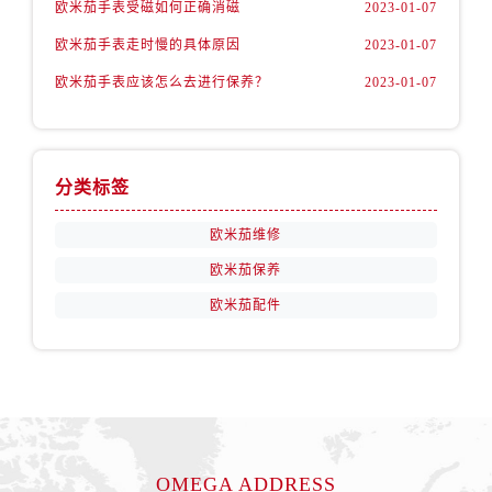
欧米茄手表受磁如何正确消磁
2023-01-07
山西省忻州市忻府区和平东街与七一南路交叉口卡地亚售后服务中心（需提前预约）
欧米茄手表走时慢的具体原因
2023-01-07
山西省阳泉市郊区平阳东街与新城大道交叉口卡地亚售后服务中心（需提前预约）
欧米茄手表应该怎么去进行保养？
2023-01-07
山西省运城市盐湖区河东街卡地亚售后服务中心（需提前预约）
山西省长治市潞州区英雄中路卡地亚售后服务中心（需提前预约）
山西省太原市迎泽区迎泽街道解放路15号亨得利名表维修授权店3楼卡地亚售后服务中心（需提前预约）
天津市和平区赤峰道136号天津国际金融中心26层2603室卡地亚售后服务中心（需提前预约）
分类标签
安徽省安庆市迎江区人民路卡地亚售后服务中心（需提前预约）
欧米茄维修
安徽省蚌埠市蚌山区淮河路卡地亚售后服务中心（需提前预约）
欧米茄保养
安徽省亳州市谯城区魏武大道卡地亚售后服务中心（需提前预约）
安徽省池州市贵池区长江路卡地亚售后服务中心（需提前预约）
欧米茄配件
安徽省滁州市琅琊区南谯北路卡地亚售后服务中心（需提前预约）
安徽省阜阳市颍州区颍州北路卡地亚售后服务中心（需提前预约）
安徽省淮北市相山区淮海路卡地亚售后服务中心（需提前预约）
安徽省淮南市田家庵区国庆中路卡地亚售后服务中心（需提前预约）
安徽省黄山市屯溪区黄山西路卡地亚售后服务中心（需提前预约）
OMEGA ADDRESS
安徽省六安市金安区解放中路卡地亚售后服务中心（需提前预约）