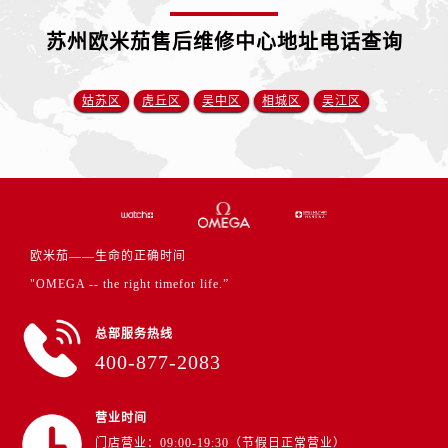
安徽省马鞍山市雨山区湖南西路卡地亚售后服务中心（需提前预约）
苏州欧米茄售后维修中心地址电话查询
安徽省宿州市埇桥区人民中路卡地亚售后服务中心（需提前预约）
安徽省铜陵市铜官区石城大道卡地亚售后服务中心（需提前预约）
姑苏区
虎丘区
吴中区
相城区
吴江区
安徽省芜湖市镜湖区中山路步行街卡地亚售后服务中心（需提前预约）
安徽省宣城市宣州区叠嶂西路卡地亚售后服务中心（需提前预约）
福建省龙岩市新罗区九一南路卡地亚售后服务中心（需提前预约）
福建省南平市建阳区人民西路卡地亚售后服务中心（需提前预约）
福建省宁德市蕉城区天湖东路卡地亚售后服务中心（需提前预约）
福建省莆田市城厢区霞林街道荔华东大道卡地亚售后服务中心（需提前预约）
欧米茄——生命的正确时间
福建省三明市三元区东乾二路卡地亚售后服务中心（需提前预约）
"OMEGA -- the right timefor life.”
福建省漳州市龙文区步港路卡地亚售后服务中心（需提前预约）
江苏省常州市新北区龙锦路1590号现代传媒中心5号楼10层1008室卡地亚售后服务中心（需提前预约）
总部服务热线
400-877-2083
江苏省淮安市清江浦区淮海北路卡地亚售后服务中心（需提前预约）
江苏省连云港市海州区通灌北路卡地亚售后服务中心（需提前预约）
营业时间
江苏省南京市秦淮区中山南路1号南京中心22层22-C1-C3室卡地亚售后服务中心（需提前预约）
门店营业：09:00-19:30（节假日正常营业）
江苏省宿迁市宿城区西湖路卡地亚售后服务中心（需提前预约）