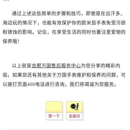
黑龙江省七台河市桃山区大同街卡地亚售后服务中心（需提前预约）
通过上述这些简单的步骤和技巧，即使是在出汗多、
黑龙江省齐齐哈尔市龙沙区龙华路卡地亚售后服务中心（需提前预约）
海边玩的情况下，也能有效保护你的欧米茄手表免受污损
黑龙江省双鸭山市尖山区新兴大街卡地亚售后服务中心（需提前预约）
和锈蚀的影响。记住，在享受生活的同时也要注意爱物的
黑龙江省绥化市北林区新华街与康庄路交叉口卡地亚售后服务中心（需提前预约）
黑龙江省伊春市伊美区通河路卡地亚售后服务中心（需提前预约）
保养哦！
吉林省白城市洮北区明仁南街卡地亚售后服务中心（需提前预约）
吉林省白山市浑江区浑江大街卡地亚售后服务中心（需提前预约）
吉林省吉林市船营区河南街卡地亚售后服务中心（需提前预约）
以上就是
合肥万国售后服务中心
为您分享的精彩内
吉林省辽源市龙山区人民大街卡地亚售后服务中心（需提前预约）
容。如果您还有其他关于万国手表维护和保养的问题，可
吉林省梅河口市新华街道梅河大街卡地亚售后服务中心（需提前预约）
以拨打页面400电话进行咨询，我们将竭诚为您服务。
吉林省四平市铁东区紫气大路与南九经街交汇处卡地亚售后服务中心（需提前预约）
吉林省松原市宁江区五环大街卡地亚售后服务中心（需提前预约）
吉林省通化市东昌区环通乡江南大街卡地亚售后服务中心（需提前预约）
吉林省延边市延吉市解放路卡地亚售后服务中心（需提前预约）
赞一下
去提问
辽宁省鞍山市铁东区站前街卡地亚售后服务中心（需提前预约）
辽宁省本溪市平山区胜利路卡地亚售后服务中心（需提前预约）