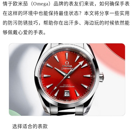
情于欧米茄（Omega）品牌的表友们来说，如何确保手表
杭州市上城区钱江路1366号华润大厦写字楼A座5层503-5室（需提前预约）
在这样的环境中也能保持最佳状态？本文将分享一些实用
金华市金东区东市南街777号金华万达广场写字楼4号楼22层2209室（需提前预约）
的防污防锈技巧，帮助你在出汗多、海边玩的时候依然能
绍兴市越城区胜利东路379号世茂天际中心写字楼8层805室（需提前预约）
够佩戴心爱的手表。
嘉兴市南湖区广益路705号嘉兴世界贸易中心写字楼A座13层1304室（需提前预约）
南昌市红谷滩新区红谷中大道998号绿地双子塔（中央广场）A1座办公楼14层07室（需提前预约）
济南市历下区经十路11111号华润中心写字楼（万象城）15层1508室（需提前预约）
广州市天河区天河路230号万菱汇国际中心写字楼A塔7层704室（需提前预约）
广州市越秀区环市东路371-375号世界贸易中心大厦南塔写字楼15层07室（需提前预约）
深圳市罗湖区深南东路5001号华润大厦写字楼17层1701室（需提前预约）
惠州市惠城区江北文昌一路7号华贸大厦写字楼1座30层05室（需提前预约）
厦门市思明区湖滨东路95号华润大厦写字楼B座11层1104室（需提前预约）
福州市鼓楼区五四路128-1号恒力城写字楼15层03室（需提前预约）
成都市锦江区人民东路6号SAC东原中心写字楼24层2406B室（需提前预约）
重庆市江北区观音桥步行街2号融恒时代广场写字楼9层902室（需提前预约）
长沙市芙蓉区定王台街道建湘路393号世茂环球金融中心写字楼（芙蓉广场）10层13室（需提前预约）
选择适合的表款
郑州市二七区铭功路10号华润大厦写字楼29层2905室（需提前预约）