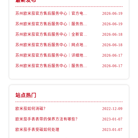
最新发布
内蒙古自治区巴彦淖尔市临河区新华街卡地亚售后服务中心（需提前预约）
苏州欧米茄官方售后服务中心｜官方电话和网点地址权威信息公示（2026年6月最新）
2026-06-19
内蒙古自治区包头市青山区幸福路甲3号王府井百货名表维修卡地亚售后服务中心（需提前预约）
苏州欧米茄官方售后服务中心｜服务热线及具体地址权威信息公示（2026年6月最新）
2026-06-19
内蒙古自治区赤峰市红山区哈达街卡地亚售后服务中心（需提前预约）
内蒙古自治区鄂尔多斯市东胜区伊金霍洛街卡地亚售后服务中心（需提前预约）
苏州欧米茄官方售后服务中心｜全新官方服务电话与地址权威信息公示（2026年6月最新）
2026-06-18
内蒙古自治区呼伦贝尔市海拉尔区中央街卡地亚售后服务中心（需提前预约）
苏州欧米茄官方售后服务中心｜网点地址及热线权威信息公示（2026年6月最新）
2026-06-18
内蒙古自治区通辽市科尔沁区明仁大街卡地亚售后服务中心（需提前预约）
苏州欧米茄官方售后服务中心｜详细地址与售后电话权威信息公示（2026年6月最新）
2026-06-17
内蒙古自治区乌海市海勃湾区人民南路卡地亚售后服务中心（需提前预约）
苏州欧米茄官方售后服务中心｜服务热线及办公地址权威信息公示（2026年6月最新）
2026-06-17
内蒙古自治区乌兰察布市集宁区恩和大街卡地亚售后服务中心（需提前预约）
内蒙古自治区锡林郭勒盟市锡林浩特市光明街与额尔敦路交叉口卡地亚售后服务中心（需提前预约）
内蒙古自治区兴安盟市乌兰浩特市兴安大街卡地亚售后服务中心（需提前预约）
山西省大同市平城区迎宾街卡地亚售后服务中心（需提前预约）
站点热门
山西省晋城市城区黄华街卡地亚售后服务中心（需提前预约）
欧米茄如何消磁？
2022-12-09
山西省晋中市榆次区顺城街卡地亚售后服务中心（需提前预约）
欧米茄手表表带的保养方法有哪些？
2023-01-07
山西省临汾市尧都区解放路卡地亚售后服务中心（需提前预约）
山西省吕梁市离石区永宁中路与建设街交叉口卡地亚售后服务中心（需提前预约）
欧米茄手表受磁如何处理
2023-01-07
山西省朔州市朔城区怡西路与鄯阳西街交汇处卡地亚售后服务中心（需提前预约）