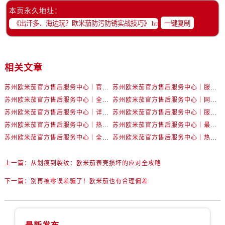
本页永久地址：
辽宁省朝阳市双塔区新华路卡地亚售后服务中心（需提前预约）
一键复制
辽宁省丹东市振兴区七经街卡地亚售后服务中心（需提前预约）
辽宁省抚顺市新抚区东一路卡地亚售后服务中心（需提前预约）
辽宁省阜新市海州区解放大街卡地亚售后服务中心（需提前预约）
相关文章
辽宁省葫芦岛市连山区中央路卡地亚售后服务中心（需提前预约）
辽宁省锦州市古塔区中央大街卡地亚售后服务中心（需提前预约）
苏州欧米茄官方售后服务中心｜官方电话和网点地址权威信息公示（2026年6月最新）
苏州欧米茄官方售后服务中心｜服务热线及具体地址权威信息公示（2026年6月最新）
辽宁省辽阳市白塔区新运大街卡地亚售后服务中心（需提前预约）
苏州欧米茄官方售后服务中心｜全新官方服务电话与地址权威信息公示（2026年6月最新）
苏州欧米茄官方售后服务中心｜网点地址及热线权威信息公示（2026年6月最新）
辽宁省盘锦市兴隆台区石油大街卡地亚售后服务中心（需提前预约）
苏州欧米茄官方售后服务中心｜详细地址与售后电话权威信息公示（2026年6月最新）
苏州欧米茄官方售后服务中心｜服务热线及办公地址权威信息公示（2026年6月最新）
苏州欧米茄官方售后服务中心｜热线电话与网点地址权威信息公示（2026年6月最新）
苏州欧米茄官方售后服务中心｜最新地址及服务热线权威信息公示（2026年6月最新）
辽宁省铁岭市银州区南马路卡地亚售后服务中心（需提前预约）
苏州欧米茄官方售后服务中心｜全新维修门店地址及电话权威信息公示（2026年6月最新）
苏州欧米茄官方售后服务中心｜热线与地址权威信息公示（2026年6月最新）
辽宁省营口市站前区市府路与渤海大街交叉口卡地亚售后服务中心（需提前预约）
辽宁省沈阳市沈河区中街路137号亨得利名表维修授权店1楼卡地亚售后服务中心（需提前预约）
上一篇：
从划痕到裂纹：欧米茄表壳损坏的应对全攻略
辽宁省沈阳市沈河区中街路83号亨得利名表维修授权店1楼卡地亚售后服务中心（需提前预约）
下一篇：
别再被零误差骗了！欧米茄也有合理偏差
北京市朝阳区建国门外大街甲6号华熙国际中心D座11层1102室卡地亚售后服务中心（需提前预约）
北京市东城区东长安街1号王府井东方广场W3座6层602室卡地亚售后服务中心（需提前预约）
河北省保定市竞秀区朝阳北大街北国先天下卡地亚售后服务中心（需提前预约）
内蒙古自治区阿拉善盟市左旗土尔扈特大街卡地亚售后服务中心（需提前预约）